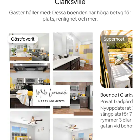
Clarksville
Gäster håller med: Dessa boenden har höga betyg för
plats, renlighet och mer.
Gästfavorit
Superhost
Gästfavorit
Superhost
Boende i Clarksvill
Privat trädgård: B
Court/X-Box/Eldst
Nyuppdaterat 3B
sängplats för 7 p
rymmer 3 bilar med
gatan vid behov. D
utrustat med wi-fi
övervakningskame