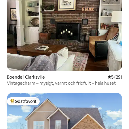
Boende i Clarksville
5 av 5 i g
5 (29)
Vintagecharm – mysigt, varmt och fridfullt – hela huset
Gästfavorit
Populär gästfavorit