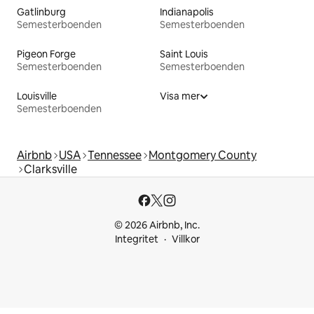
Gatlinburg
Indianapolis
Semesterboenden
Semesterboenden
Pigeon Forge
Saint Louis
Semesterboenden
Semesterboenden
Louisville
Visa mer
Semesterboenden
Airbnb
USA
Tennessee
Montgomery County
Clarksville
© 2026 Airbnb, Inc.
Integritet
Villkor