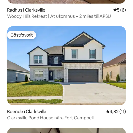
Radhus i Clarksville
5 av 5 i 
5 (6)
Woody Hills Retreat | Ät utomhus + 2 miles till APSU
Gästfavorit
Gästfavorit
Boende i Clarksville
4,82 av 5 i 
4,82 (11)
Clarksville Pond House nära Fort Campbell