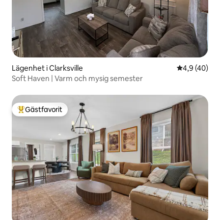
Lägenhet i Clarksville
4,9 av 5 i g
4,9 (40)
Soft Haven | Varm och mysig semester
Gästfavorit
Populär gästfavorit