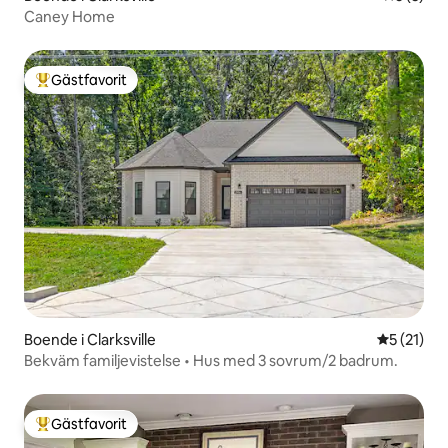
Caney Home
Gästfavorit
Populär gästfavorit
Boende i Clarksville
5 av 5 i g
5 (21)
Bekväm familjevistelse • Hus med 3 sovrum/2 badrum.
Gästfavorit
Populär gästfavorit