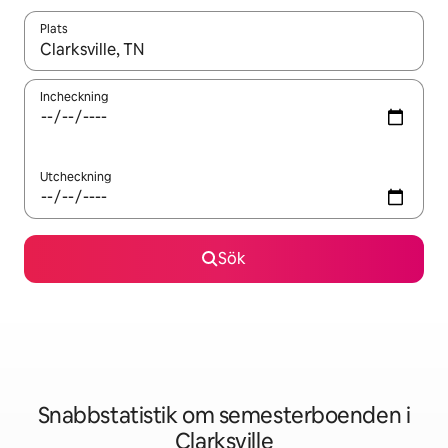
Plats
När resultaten är tillgängliga kan du navigera med upp- och ned
Incheckning
Utcheckning
Sök
Snabbstatistik om semesterboenden i
Clarksville