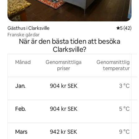
Gästhus i Clarksville
5 av 5 i g
5 (42)
Franske gårdar
När är den bästa tiden att besöka
Clarksville?
Månad
Genomsnittliga
Genomsnittlig
priser
temperatur
Jan.
904 kr SEK
3 °C
Feb.
904 kr SEK
5 °C
Mars
942 kr SEK
9 °C