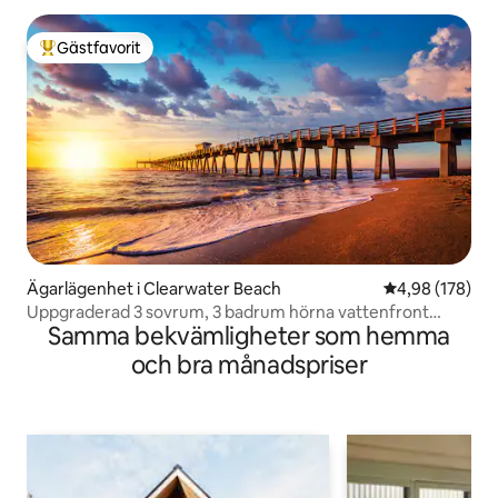
Gästfavorit
Populär gästfavorit
Ägarlägenhet i Clearwater Beach
4,98 av 5 i ge
4,98 (178)
Uppgraderad 3 sovrum, 3 badrum hörna vattenfront
Samma bekvämligheter som hemma
lägenhet!
och bra månadspriser