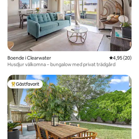
Boende i Clearwater
4,95 av 5 i g
4,95 (20)
Husdjur välkomna – bungalow med privat trädgård
Gästfavorit
Populär gästfavorit