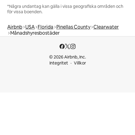
*Några undantag kan gälla i vissa geografiska områden och
för vissa boenden.
Airbnb
USA
Florida
Pinellas County
Clearwater
Månadshyresbostäder
© 2026 Airbnb, Inc.
Integritet
Villkor