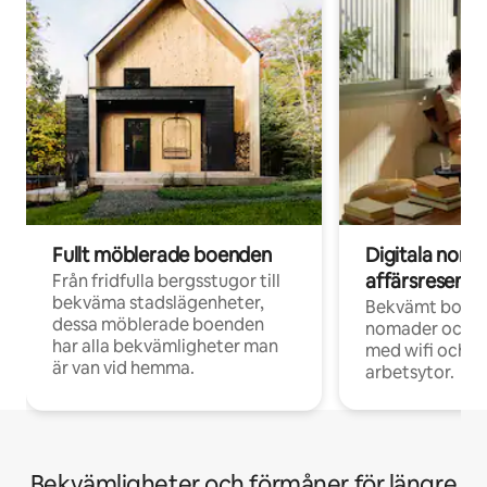
Fullt möblerade boenden
Digitala nom
affärsresenär
Från fridfulla bergsstugor till
bekväma stadslägenheter,
Bekvämt boend
dessa möblerade boenden
nomader och d
har alla bekvämligheter man
med wifi och d
är van vid hemma.
arbetsytor.
Bekvämligheter och förmåner för längre