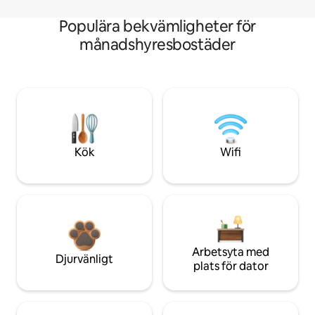
Populära bekvämligheter för
månadshyresbostäder
Kök
Wifi
Arbetsyta med
Djurvänligt
plats för dator