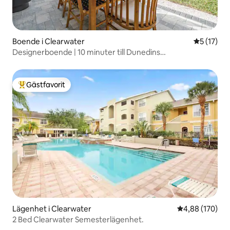
Boende i Clearwater
5 av 5 i g
5 (17)
Designerboende | 10 minuter till Dunedins
strandpromenad
Gästfavorit
Populär gästfavorit
Lägenhet i Clearwater
4,88 av 5 i ge
4,88 (170)
2 Bed Clearwater Semesterlägenhet.