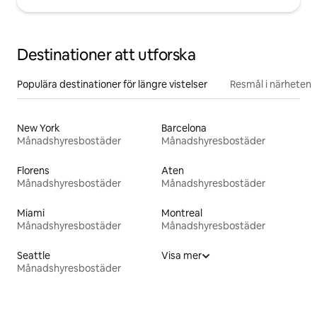
Destinationer att utforska
Populära destinationer för längre vistelser
Resmål i närheten
New York
Barcelona
Månadshyresbostäder
Månadshyresbostäder
Florens
Aten
Månadshyresbostäder
Månadshyresbostäder
Miami
Montreal
Månadshyresbostäder
Månadshyresbostäder
Seattle
Visa mer
Månadshyresbostäder