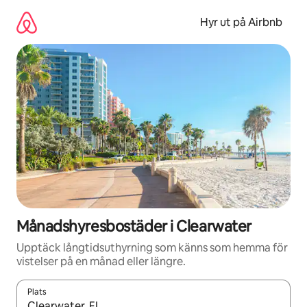
Hoppa
till
Hyr ut på Airbnb
innehåll
Månadshyresbostäder i Clearwater
Upptäck långtidsuthyrning som känns som hemma för
vistelser på en månad eller längre.
Plats
När resultaten är tillgängliga kan du navigera med upp- och ned