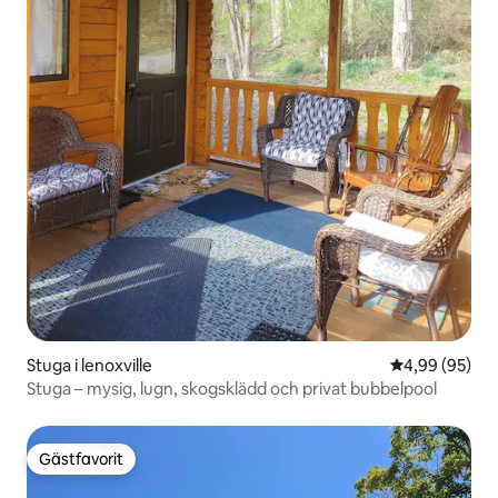
Stuga i lenoxville
4,99 av 5 i g
4,99 (95)
Stuga – mysig, lugn, skogsklädd och privat bubbelpool
Gästfavorit
Gästfavorit