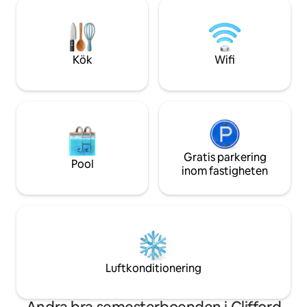
är det den perfekta blandningen av
skidor på Elk Moun
komfort och lugn för en oförglömlig
vägen. Unikt lugn oc
vistelse. Andas. Koppla bort. Låt bergen
Pennsylvanias vil
göra resten. *Ett hyresavtal måste
undertecknas före incheckning.
Kök
Wifi
Gratis parkering
Pool
inom fastigheten
Luftkonditionering