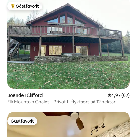
Gästfavorit
Populär gästfavorit
Boende i Clifford
4,97 av 5 i g
4,97 (67)
Elk Mountain Chalet – Privat tillflyktsort på 12 hektar
Gästfavorit
Gästfavorit