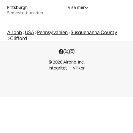
Pittsburgh
Visa mer
Semesterboenden
Airbnb
USA
Pennsylvanien
Susquehanna County
Clifford
© 2026 Airbnb, Inc.
Integritet
Villkor