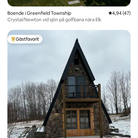
Boende i Greenfield Township
4,94 av 5 i g
4,94 (47)
Crystal/Newton vid sjön på golfbana nära Elk
Gästfavorit
Populär gästfavorit