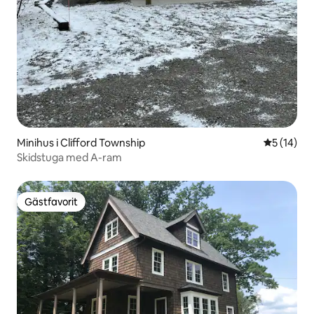
Minihus i Clifford Township
5 av 5 i g
5 (14)
Skidstuga med A-ram
Gästfavorit
Gästfavorit