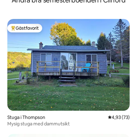
Andra bra semesterboenden i Clifford
Gästfavorit
Populär gästfavorit
Stuga i Thompson
4,93 av 5 i g
4,93 (73)
Mysig stuga med dammutsikt