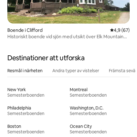
Boende i Clifford
4,9 av 5 i g
4,9 (67)
Historiskt boende vid sjön med utsikt över Elk Mountain
och bondgården
Destinationer att utforska
Resmål i närheten
Andra typer av vistelser
Främsta sevär
New York
Montreal
Semesterboenden
Semesterboenden
Philadelphia
Washington, D.C.
Semesterboenden
Semesterboenden
Boston
Ocean City
Semesterboenden
Semesterboenden