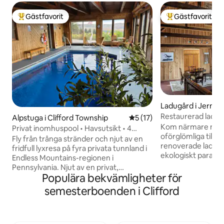
Gästfavorit
Gästfavorit
Populär gästfavorit
Populär gästfavor
Ladugård i Jermy
Restaurerad ladugå
Alpstuga i Clifford Township
5 av 5 i genomsnittligt be
5 (17)
på 100 tunnland
Kom närmare natu
Privat inomhuspool • Havsutsikt • 4
oförglömliga tillflyk
tunnland
Fly från trånga stränder och njut av en
renoverade lada på
fridfull lyxresa på fyra privata tunnland i
ekologiskt paradi
Endless Mountains-regionen i
bondgårdsboende 
Pennsylvania. Njut av en privat,
ett stort rum med v
Populära bekvämligheter för
uppvärmd inomhuspool med saltvatten
utrustat kök, dubb
året runt, vidsträckt utsikt över bergen
semesterboenden i Clifford
loftsovrum och my
och ett mysigt spelrum. Beläget bara 10
Vandra, paddla kaja
minuter från Elk Mountain Ski Resort,
100 hektar stora sj
natursköna naturstigar och lugna sjöar,
och ramslök under 