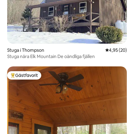
Stuga i Thompson
4,95 av 5 i g
4,95 (20)
Stuga nära Elk Mountain De oändliga fjällen
Gästfavorit
Populär gästfavorit