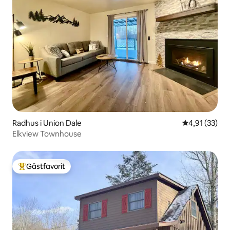
Radhus i Union Dale
4,91 av 5 i g
4,91 (33)
Elkview Townhouse
Gästfavorit
Populär gästfavorit