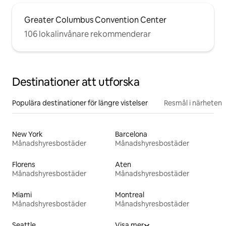
Greater Columbus Convention Center
106 lokalinvånare rekommenderar
Destinationer att utforska
Populära destinationer för längre vistelser
Resmål i närheten
New York
Barcelona
Månadshyresbostäder
Månadshyresbostäder
Florens
Aten
Månadshyresbostäder
Månadshyresbostäder
Miami
Montreal
Månadshyresbostäder
Månadshyresbostäder
Seattle
Visa mer