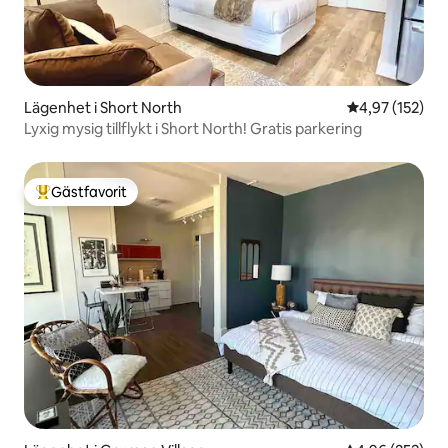
Lägenhet i Short North
4,97 av 5 i ge
4,97 (152)
Lyxig mysig tillflykt i Short North! Gratis parkering
Gästfavorit
Populär gästfavorit