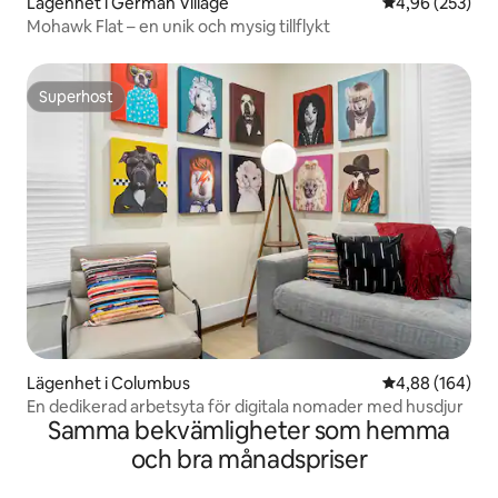
Lägenhet i German Village
4,96 av 5 i ge
4,96 (253)
Mohawk Flat – en unik och mysig tillflykt
Superhost
Superhost
Lägenhet i Columbus
4,88 av 5 i ge
4,88 (164)
En dedikerad arbetsyta för digitala nomader med husdjur
Samma bekvämligheter som hemma
och bra månadspriser