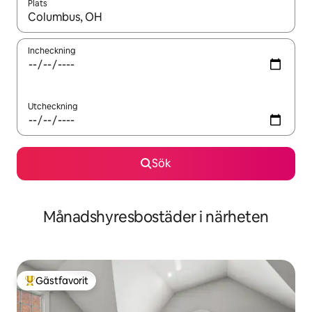
Plats
När resultaten är tillgängliga kan du navigera med upp- och ned
Incheckning
Utcheckning
Sök
Månadshyresbostäder i närheten
Gästfavorit
Populär gästfavorit