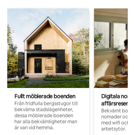
Fullt möblerade boenden
Digitala nom
affärsresenär
Från fridfulla bergsstugor till
bekväma stadslägenheter,
Bekvämt boend
dessa möblerade boenden
nomader och d
har alla bekvämligheter man
med wifi och d
är van vid hemma.
arbetsytor.