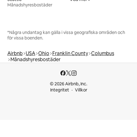
Månadshyresbostäder
*Några undantag kan gälla i vissa geografiska områden och
för vissa boenden.
Airbnb
USA
Ohio
Franklin County
Columbus
Månadshyresbostäder
© 2026 Airbnb, Inc.
Integritet
Villkor