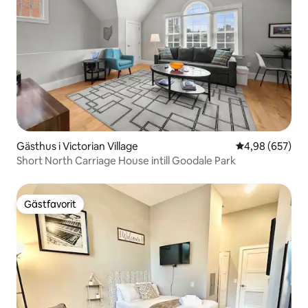
Gästhus i Victorian Village
4,98 av 5 i ge
4,98 (657)
Short North Carriage House intill Goodale Park
Gästfavorit
Gästfavorit