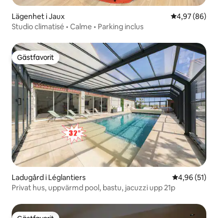
Lägenhet i Jaux
4,97 av 5 i g
4,97 (86)
Studio climatisé • Calme • Parking inclus
Gästfavorit
Gästfavorit
Ladugård i Léglantiers
4,96 av 5 i g
4,96 (51)
Privat hus, uppvärmd pool, bastu, jacuzzi upp 21p