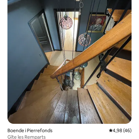
Boende i Pierrefonds
4,98 av 5 i g
4,98 (46)
Gîte les Remparts