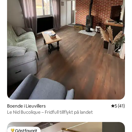
Boende i Lieuvillers
5 av 5 i g
5 (41)
Le Nid Bucolique – Fridfull tillflykt på landet
Gästfavorit