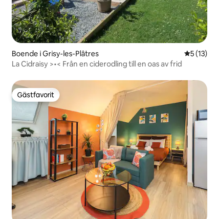
Boende i Grisy-les-Plâtres
5 av 5 i g
5 (13)
La Cidraisy >•< Från en ciderodling till en oas av frid
Gästfavorit
Gästfavorit