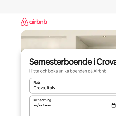
Hoppa
till
innehåll
Semesterboende i Crov
Hitta och boka unika boenden på Airbnb
Plats
När resultaten är tillgängliga kan du navigera me
Incheckning