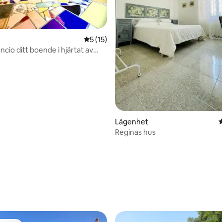
tligt betyg, 73 omdömen
5 av 5 i genomsnittligt betyg, 15 omdöm
5 (15)
cio ditt boende i hjärtat av
to
Lägenhet
Reginas hus