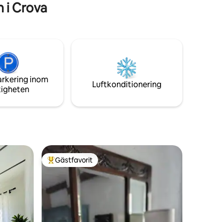
 i Crova
arkering inom
Luftkonditionering
tigheten
Gästfavorit
Populär gästfavorit