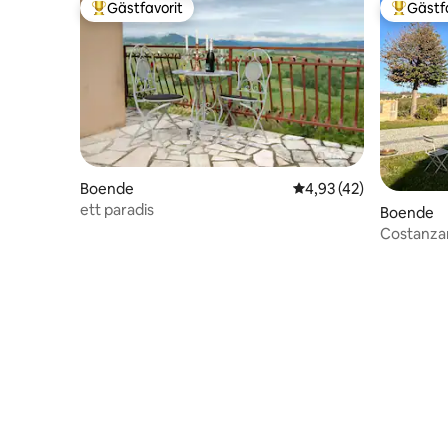
Gästfavorit
Gästf
Populär gästfavorit
Populär 
Boende
4,93 av 5 i genomsnit
4,93 (42)
ett paradis
Boende
Costanza