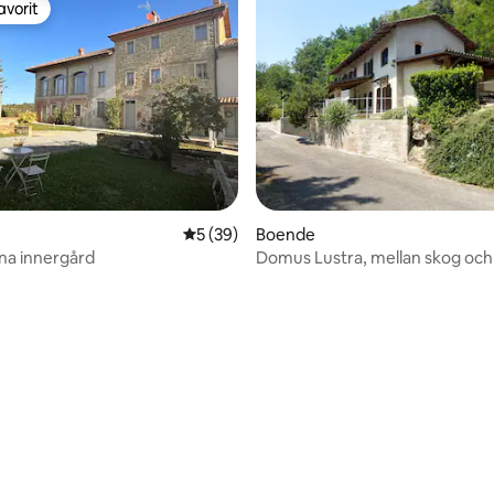
avorit
gästfavorit
tligt betyg, 42 omdömen
5 av 5 i genomsnittligt betyg, 39 omdöm
5 (39)
Boende
na innergård
Domus Lustra, mellan skog och 