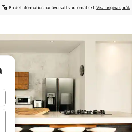
En del information har översatts automatiskt. 
Visa originalspråk
a
d upp- och nedåtpilarna eller utforska genom att trycka eller svepa.