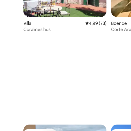
Villa
4,99 av 5 i genomsnit
4,99 (73)
Boende
Coralines hus
Corte Aran
Monferra