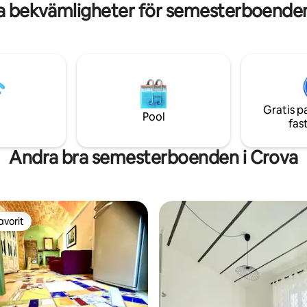
a bekvämligheter för semesterboenden
ivet av grönska, som ENDAST
das av våra gäster.
Gratis p
Pool
fas
Andra bra semesterboenden i Crova
avorit
gästfavorit