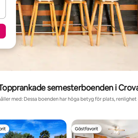
Topprankade semesterboenden i Crov
åller med: Dessa boenden har höga betyg för plats, renlighet
rit
Gästfavorit
rit
Gästfavorit