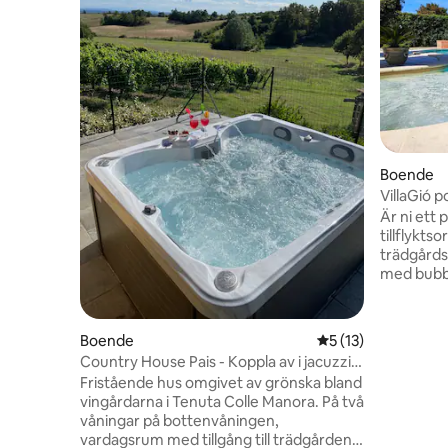
Boende
VillaGió p
användni
Är ni ett 
tillflykts
trädgårds
med bubbe
annorlund
FÖDELSED
Eller som
Boende
5 av 5 i genomsnit
5 (13)
VILLA Giò
Country House Pais - Koppla av i jacuzzi
finns en
på kullen
Fristående hus omgivet av grönska bland
FULLT UT
vingårdarna i Tenuta Colle Manora. På två
regniga, k
våningar på bottenvåningen,
bubblor, 
vardagsrum med tillgång till trädgården,
spa och g