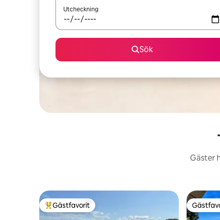
Utcheckning
Sök
Gäster h
Gästfavorit
Gästfavo
Populär gästfavorit
Gästfavo