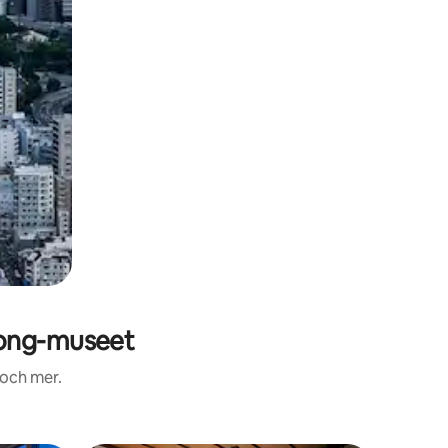
song-museet
 och mer.