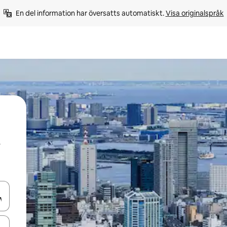
En del information har översatts automatiskt. 
Visa originalspråk
d upp- och nedåtpilarna eller utforska genom att trycka eller svepa.