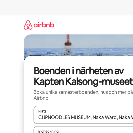
Hoppa
till
innehåll
Boenden i närheten av
Kapten Kalsong-museet
Boka unika semesterboenden, hus och mer på
Airbnb
Plats
När resultaten är tillgängliga kan du navigera me
Incheckning