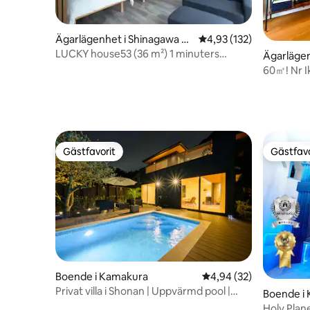
Ägarlägenhet i Shinagawa Ci
4,93 av 5 i genomsnitt
4,93 (132)
ty
LUCKY house53 (36 m²) 1 minuters
Ägarlägen
promenad från JR Meguro stations
60㎡! Nr Ik
västra utgång
fast Wi-Fi
Gästfavorit
Gästfavo
Gästfavorit
Gästfavo
Boende i Kamakura
4,94 av 5 i genomsnit
4,94 (32)
Privat villa i Shonan | Uppvärmd pool |
Boende i K
132 m²
Holy Plan