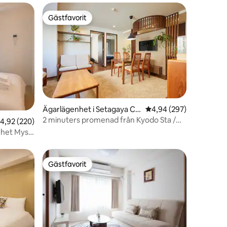
Gästfavorit
Gästfavorit
en
Ägarlägenhet i Setagaya Cit
4,94 av 5 i genomsnitt
4,94 (297)
y
2 minuters promenad från Kyodo Sta /
,92 av 5 i genomsnittligt betyg, 220 omdömen
4,92 (220)
Max 5ppl / 65！
nhet Mysig
Gästfavorit
Gästfavorit