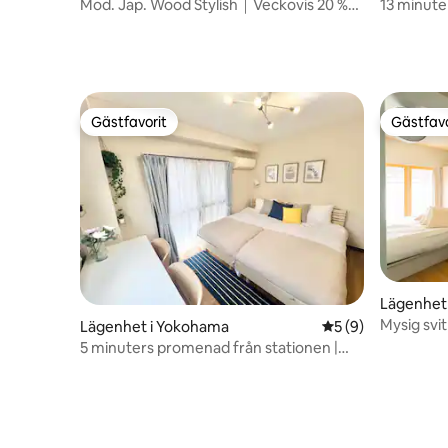
Mod. Jap. Wood Stylish｜Veckovis 20 %
13 minute
rabatt｜Yoho Nest
utgången
sovrum fö
kan prata
Gästfavorit
Gästfavo
Gästfavorit
Gästfavo
Lägenhet
Mysig svit
Lägenhet i Yokohama
5 av 5 i genomsni
5 (9)
4 person
5 minuters promenad från stationen |
Yokohama, Shibuya, Kamakura,
Minatomirai, Chinatown | Turistbas | 3
stationer kan användas | Långtidsvistelse
| Lokal upplevelse