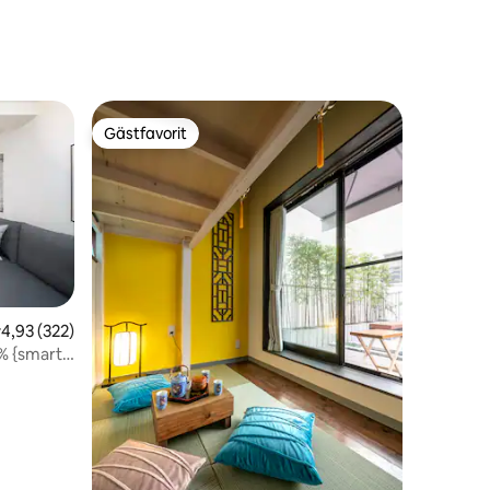
Gästfavorit
Gästfavorit
,93 av 5 i genomsnittligt betyg, 322 omdömen
4,93 (322)
en
% {smart