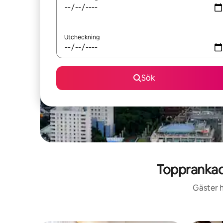
Utcheckning
Sök
Topprankad
Gäster h