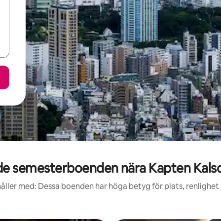
e semesterboenden nära Kapten Kal
åller med: Dessa boenden har höga betyg för plats, renlighet