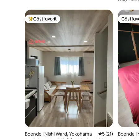
spel 1 stat
Shinjuku
Gästfavorit
Gästfavo
Populär gästfavorit
Gästfavo
Boende i Nishi Ward, Yokohama
5 av 5 i genomsnit
5 (21)
Boende i