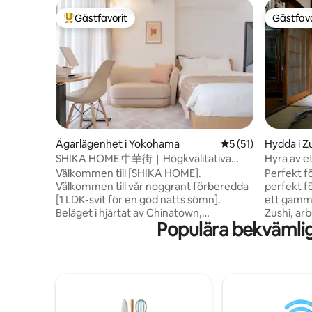
Gästfavorit
Gästfavo
Populär gästfavorit
Gästfavo
Ägarlägenhet i Yokohama
5 av 5 i genomsnit
5 (51)
Hydda i Z
SHIKA HOME 中華街｜Högkvalitativa
Hyra av e
sängkläder｜En avkopplande vistelse｜4
"Sakuraya
Välkommen till [SHIKA HOME].
Perfekt fö
minuter till stationen och 30 minuter till
Wi-Fi till
Välkommen till vår noggrant förberedda
perfekt fö
Haneda flygplats｜Yamashita Park inom
av♪
[1 LDK-svit för en god natts sömn].
ett gammal
gångavstånd
Beläget i hjärtat av Chinatown,
Zushi, ar
Populära bekvämli
Yokohama, ligger det i en lugn och fridfull
ett hus dä
miljö trots att det ligger i ett livligt
nästan 100
område.Tillgängligheten är också bra,
personer 
och det är ca 4 minuters promenad till
gamla jap
Minatomirai-linjens station, vilket gör det
uppleva v
mycket bekvämt. Du kan också enkelt ta
kan gå til
dig till de främsta turistmålen i Yokohama
minuter, s