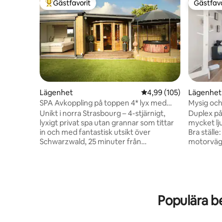
Gästfavorit
Gästfavo
Populär gästfavorit
Gästfavo
Lägenhet
4,99 av 5 i genomsnitt
4,99 (105)
Lägenhet
SPA Avkoppling på toppen 4* lyx med
Mysig oc
utsikt och privat spa
luftkondi
Unikt i norra Strasbourg – 4-stjärnigt,
Duplex på 
lyxigt privat spa utan grannar som tittar
mycket lju
in och med fantastisk utsikt över
Bra ställe: - Med BIL: 3 minuter frå
Schwarzwald, 25 minuter från
motorväge
Strasbourg och Baden-Baden, 10 minuter
STRASBOU
från Haguenau, 1 timme från Europa-
HAGUENAU - med TÅG: 10 min
Park, 5 minuter från Soufflenheims
STRASBOURG - med BUSS:
golfbana. Drömsvit med direkt tillgång till
från HAGUENAU - G
ett helt privat utomhusområde med
min från 
Populära b
jacuzzi och bastu för en oförglömlig
BRUMATH 
upplevelse! 58 m² (624 kvadratfot), fullt
(stormark
utrustat, romantiskt sovrum med
🅿️Gratis 