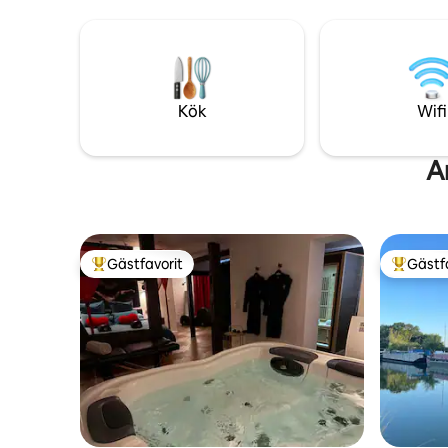
dubbelsäng (king size), duschrum,
den inre 
toalett, fullt utrustat kök, soffa och
matplats.
Kök
Wifi
A
Gästfavorit
Gästf
Populär gästfavorit
Populär 