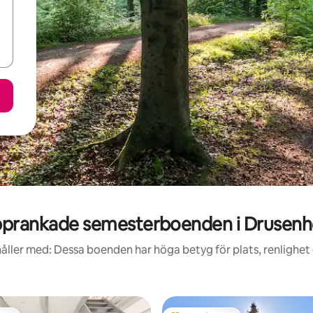
prankade semesterboenden i Drusen
åller med: Dessa boenden har höga betyg för plats, renlighet