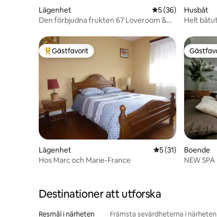
Lägenhet
5 av 5 i genomsnit
5 (36)
Husbåt
Den förbjudna frukten 67 Loveroom &
Helt båtu
SPA
Gästfavorit
Gästfavo
Populär gästfavorit
Gästfavo
Lägenhet
5 av 5 i genomsnit
5 (31)
Boende
Hos Marc och Marie-France
NEW SPA I
& Avkoppl
Destinationer att utforska
Resmål i närheten
Främsta sevärdheterna i närheten