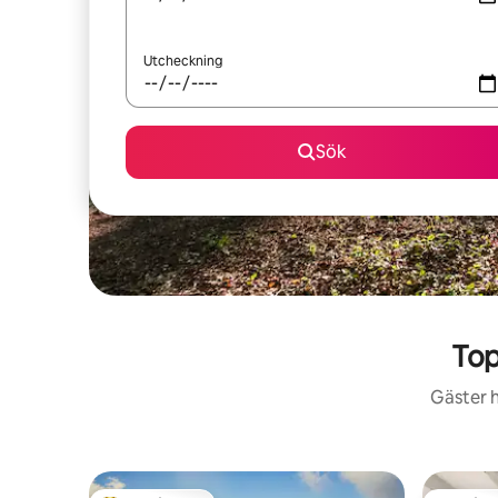
Utcheckning
Sök
Top
Gäster h