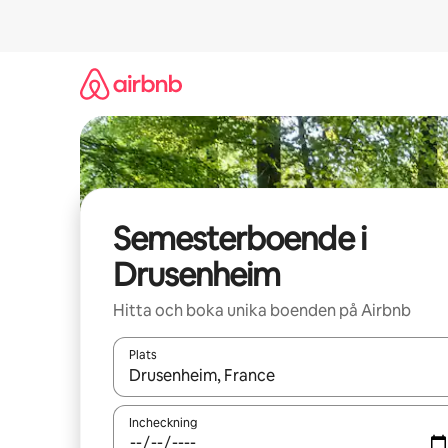
Hoppa
till
innehåll
Semesterboende i
Drusenheim
Hitta och boka unika boenden på Airbnb
Plats
När resultaten är tillgängliga kan du navigera me
Incheckning