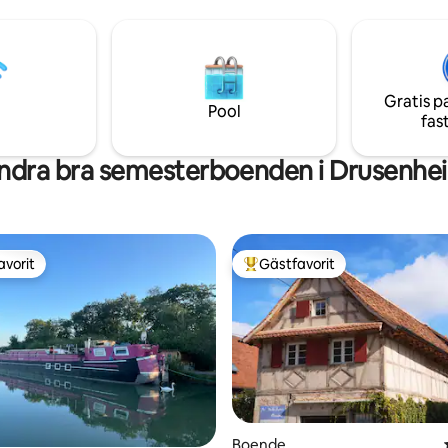
högkvalitativa, eleganta möble
gården och cykelskjul
skapar en atmosfär av värme o
komfort. Soleil Soul Chalet erbj
m², fördelat på två nivåer, utr
upp till sex personer – en plats 
Gratis p
anlända till.
Pool
fas
ndra bra semesterboenden i Drusenhe
avorit
Gästfavorit
gästfavorit
Populär gästfavorit
Boende