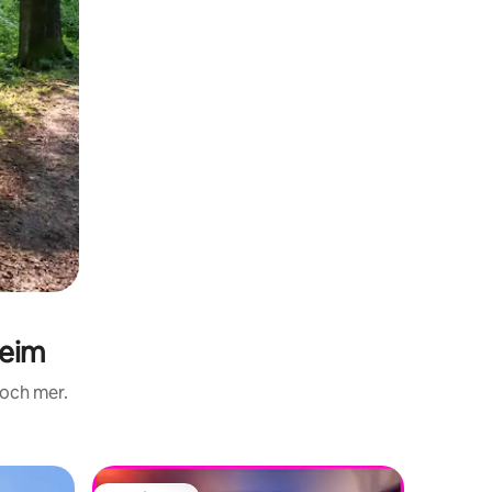
heim
 och mer.
Shepherd