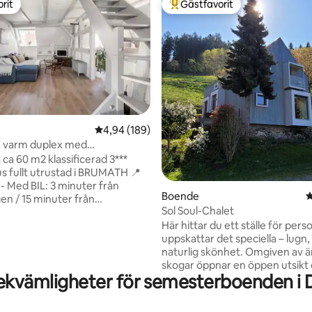
rit
Gästfavorit
rit
Populär gästfavorit
ligt betyg, 105 omdömen
4,94 av 5 i genomsnittligt betyg, 189 omdöm
4,94 (189)
h varm duplex med
tionering
ca 60 m2 klassificerad 3***
s fullt utrustad i BRUMATH 📍
n
Boende
4
n / 15 minuter från
Sol Soul-Chalet
RG / 10 minuter från
Här hittar du ett ställe för per
uter från
uppskattar det speciella – lugn
 20 minuter
naturlig skönhet. Omgiven av 
ÅNGAVSTÅND: 15
skogar öppnar en öppen utsikt
BRUMATH tågstation/2 min från
ekvämligheter för semesterboenden i
Schwarzwaldens höjder – ett 
centrum och alla butiker
som berör. Den moderna arkit
nader, bagerier, apotek...)
smälter harmoniskt samman 
och privat parkeringsplats på