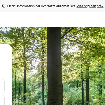
En del information har översatts automatiskt. 
Visa originalspråk
d upp- och nedåtpilarna eller utforska genom att trycka eller svepa.