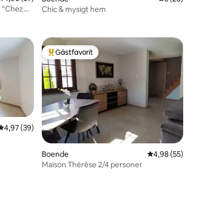
e "Chez
Chic & mysigt hem
en
Gästfavorit
Populär gästfavorit
4,97 av 5 i genomsnittligt betyg, 39 omdömen
4,97 (39)
en
Boende
4,98 av 5 i genomsnit
4,98 (55)
Maison Thérèse 2/4 personer