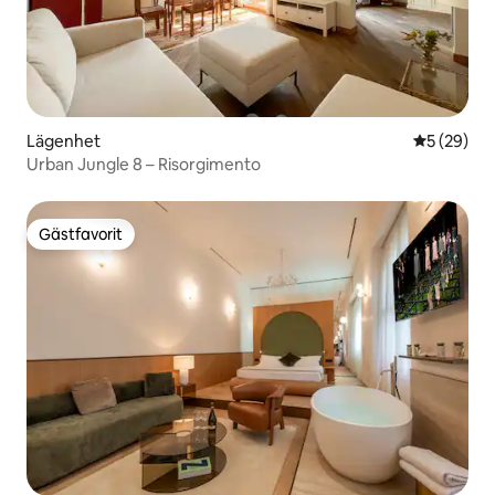
Lägenhet
5 av 5 i g
5 (29)
Urban Jungle 8 – Risorgimento
Gästfavorit
Gästfavorit