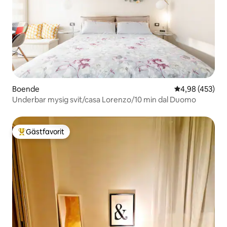
Boende
4,98 av 5 i ge
4,98 (453)
Underbar mysig svit/casa Lorenzo/10 min dal Duomo
Gästfavorit
Populär gästfavorit