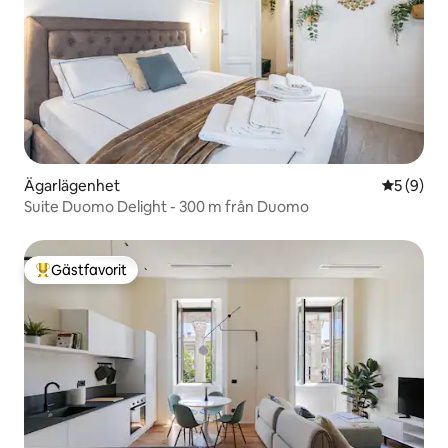
Ägarlägenhet
5 av 5 i 
5 (9)
Suite Duomo Delight - 300 m från Duomo
Gästfavorit
Populär gästfavorit