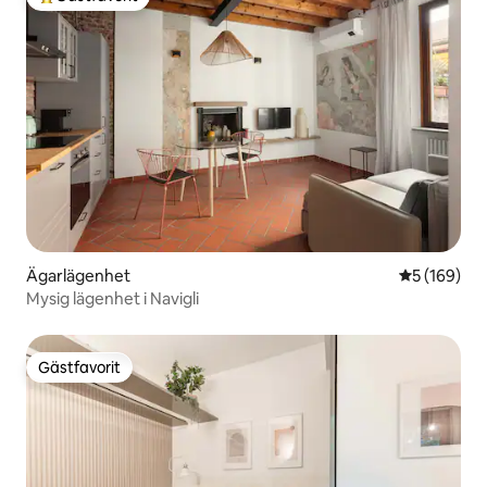
Populär gästfavorit
Ägarlägenhet
5 av 5 i ge
5 (169)
Mysig lägenhet i Navigli
Gästfavorit
Gästfavorit