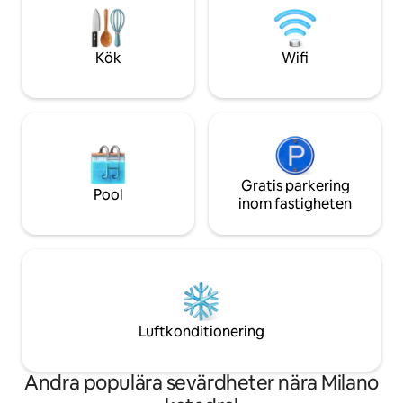
station, med Duomo och Sforza slott i
Emanuele II, men 
närheten. Njut av sömlös
berömda shopping
självincheckning för en helt oberoende
Kök
Wifi
stadssemester.
Gratis parkering
Pool
inom fastigheten
Luftkonditionering
Andra populära sevärdheter nära Milano