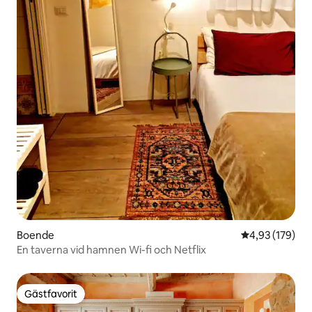
Boende
4,93 av 5 i ge
4,93 (179)
En taverna vid hamnen Wi-fi och Netflix
Gästfavorit
Gästfavorit