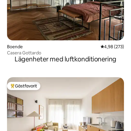
Boende
4,98 av 5 i ge
4,98 (273)
Casera Gottardo
Lägenheter med luftkonditionering
Gästfavorit
Populär gästfavorit