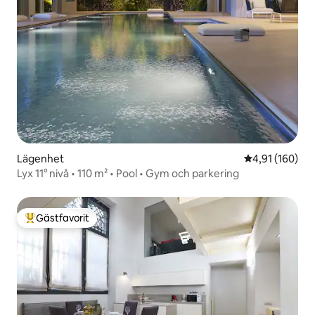
Lägenhet
4,91 av 5 i ge
4,91 (160)
Lyx 11° nivå • 110 m² • Pool • Gym och parkering
Gästfavorit
Populär gästfavorit