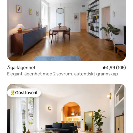
Ägarlägenhet
4,99 av 5 i ge
4,99 (105)
Elegant lägenhet med 2 sovrum, autentiskt grannskap
Gästfavorit
Populär gästfavorit