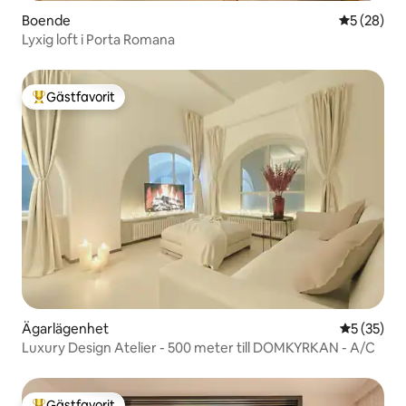
Boende
5 av 5 i g
5 (28)
Lyxig loft i Porta Romana
Gästfavorit
Populär gästfavorit
Ägarlägenhet
5 av 5 i g
5 (35)
Luxury Design Atelier - 500 meter till DOMKYRKAN - A/C
Gästfavorit