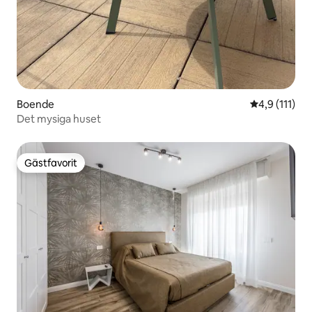
Boende
4,9 av 5 i g
4,9 (111)
Det mysiga huset
Gästfavorit
Gästfavorit