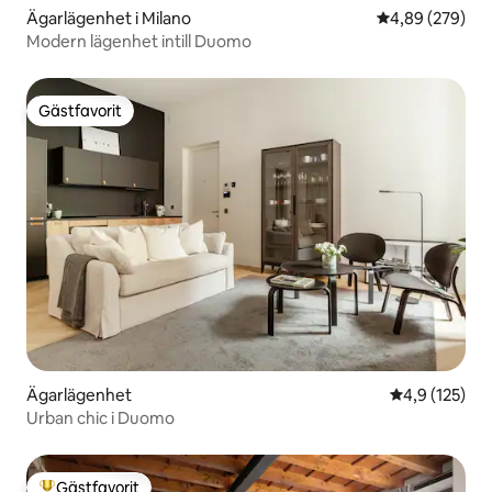
Ägarlägenhet i Milano
4,89 av 5 i ge
4,89 (279)
Modern lägenhet intill Duomo
Gästfavorit
Gästfavorit
Ägarlägenhet
4,9 av 5 i ge
4,9 (125)
Urban chic i Duomo
Gästfavorit