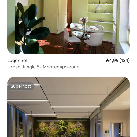
Lägenhet
4,99 av 5 i ge
4,99 (134)
Urban Jungle 5 - Montenapoleone
Superhost
Superhost