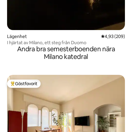
Lägenhet
4,93 av 5 i ge
4,93 (209)
I hjärtat av Milano, ett steg från Duomo
Andra bra semesterboenden nära
Milano katedral
Gästfavorit
Populär gästfavorit