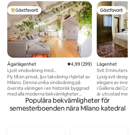
Gästfavorit
Gästfavorit
Populär gästfavorit
Gästfavorit
Ägarlägenhet
4,99 av 5 i genomsnittligt bety
4,99 (299)
Lägenhet
Ljust vindsvåning med
Svit 3 minuters p
luftkonditionering, centralt och fridfullt
katedralen Duom
Fly till en privat, ljus takvåning i hjärtat av
Lyxig svit design
Milano. Denna unika vindsvåning på
elegans av inredni
översta våningen i en historisk byggnad
i Galleria del Corso 4, 
med alla moderna bekvämligheter
är utrustad med al
Populära bekvämligheter för
erbjuder en lugn tillflyktsort för två i
med luftkonditione
hjärtat av staden. Här finns ett fullt
lugnt uppvaknande
semesterboenden nära Milano katedral
utrustat kök, ett dedikerat
Duomo, som ligger
bord/arbetsyta, ett hemmabiosystem
till fots. Det strat
med Sonos-ljud och två Daikin-
också möjligt att 
luftkonditioneringsenheter. Beläget
mest kända för turi
bara 2 minuters promenad från Cadorna
Castello Sforzesco