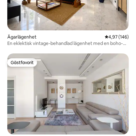
Ägarlägenhet
4,97 av 5 i ge
4,97 (146)
En eklektisk vintage-behandlad lägenhet med en boho-
touch
Gästfavorit
Gästfavorit