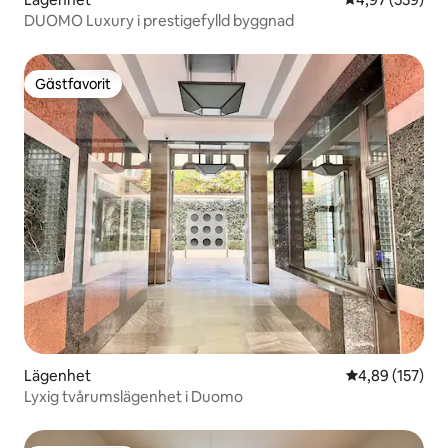
DUOMO Luxury i prestigefylld byggnad
Gästfavorit
Gästfavorit
Lägenhet
4,89 av 5 i ge
4,89 (157)
Lyxig tvårumslägenhet i Duomo