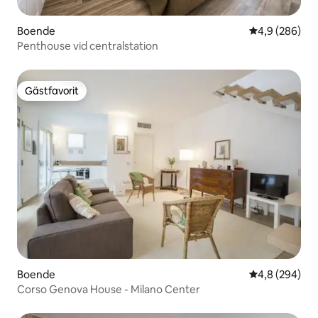
Boende
4,9 av 5 i ge
4,9 (286)
Penthouse vid centralstation
Gästfavorit
Gästfavorit
Boende
4,8 av 5 i ge
4,8 (294)
Corso Genova House - Milano Center