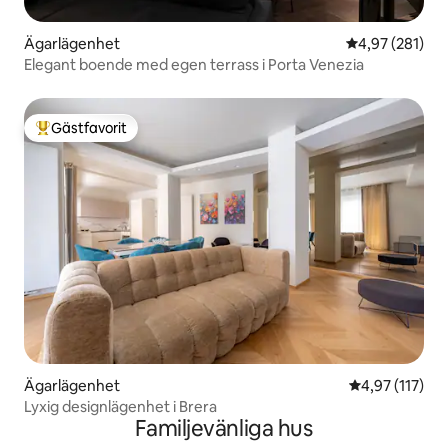
Ägarlägenhet
4,97 av 5 i ge
4,97 (281)
Elegant boende med egen terrass i Porta Venezia
Gästfavorit
Populär gästfavorit
Ägarlägenhet
4,97 av 5 i ge
4,97 (117)
Lyxig designlägenhet i Brera
Familjevänliga hus