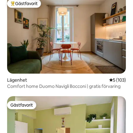
Gästfavorit
Populär gästfavorit
Lägenhet
5 av 5 i ge
5 (103)
Comfort home Duomo Navigli Bocconi | gratis förvaring
Gästfavorit
Gästfavorit