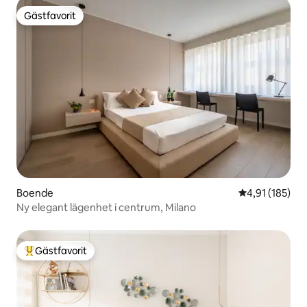
Gästfavorit
Gästfavorit
Boende
4,91 av 5 i ge
4,91 (185)
Ny elegant lägenhet i centrum, Milano
Gästfavorit
Populär gästfavorit