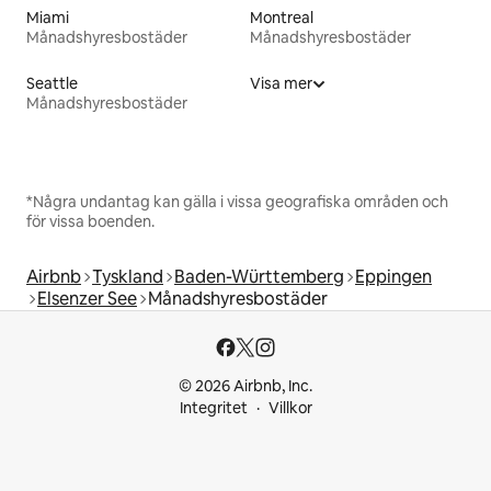
Miami
Montreal
Månadshyresbostäder
Månadshyresbostäder
Seattle
Visa mer
Månadshyresbostäder
*Några undantag kan gälla i vissa geografiska områden och
för vissa boenden.
Airbnb
Tyskland
Baden-Württemberg
Eppingen
Elsenzer See
Månadshyresbostäder
© 2026 Airbnb, Inc.
Integritet
Villkor