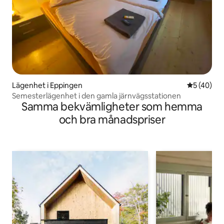
Lägenhet i Eppingen
5 av 5 i g
5 (40)
Semesterlägenhet i den gamla järnvägsstationen
Samma bekvämligheter som hemma
och bra månadspriser