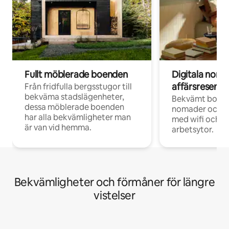
Fullt möblerade boenden
Digitala nom
affärsresenär
Från fridfulla bergsstugor till
bekväma stadslägenheter,
Bekvämt boend
dessa möblerade boenden
nomader och d
har alla bekvämligheter man
med wifi och d
är van vid hemma.
arbetsytor.
Bekvämligheter och förmåner för längre
vistelser