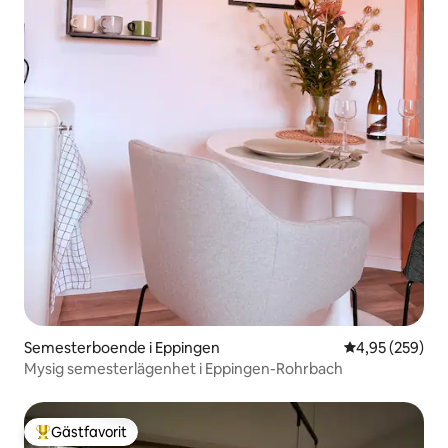
Semesterboende i Eppingen
4,95 av 5 i ge
4,95 (259)
Mysig semesterlägenhet i Eppingen-Rohrbach
Gästfavorit
Populär gästfavorit