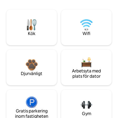
Kök
Wifi
Arbetsyta med
Djurvänligt
plats för dator
Gratis parkering
Gym
inom fastigheten