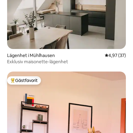
Lägenhet i Mühlhausen
4,97 av 5 i g
4,97 (37)
Exklusiv maisonette-lägenhet
Gästfavorit
Populär gästfavorit