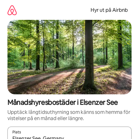
Hoppa
till
Hyr ut på Airbnb
innehåll
Månadshyresbostäder i Elsenzer See
Upptäck långtidsuthyrning som känns som hemma för
vistelser på en månad eller längre.
Plats
När resultaten är tillgängliga kan du navigera med upp- och ned