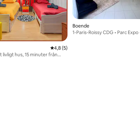
tligt betyg, 28 omdömen
Boende
1-Paris-Roissy CDG • Parc Expo 
Astérix
4,8 av 5 i genomsnittligt betyg, 5 omdöm
4,8 (5)
t livligt hus, 15 minuter från