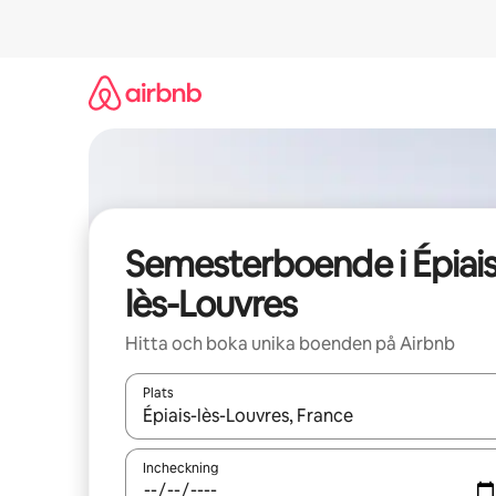
Hoppa
till
innehåll
Semesterboende i Épiais
lès-Louvres
Hitta och boka unika boenden på Airbnb
Plats
När resultaten är tillgängliga kan du navigera me
Incheckning