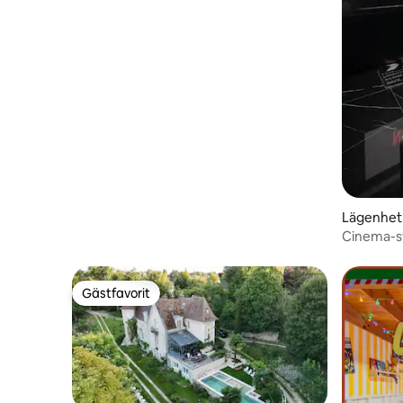
Lägenhet
Cinema-sv
romantisk
Gästfavorit
Gästfavorit