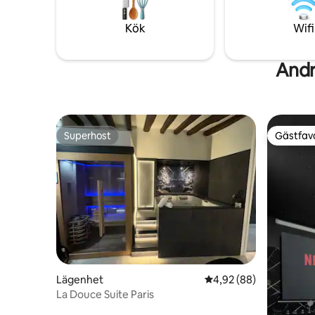
Paris Gare de Lyon, Gare Montparnasse
Uber eller
...
m
Kök
Wifi
Andr
Superhost
Gästfavo
Superhost
Gästfavo
Lägenhet
4,92 av 5 i genomsnit
4,92 (88)
La Douce Suite Paris