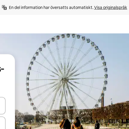
En del information har översatts automatiskt. 
Visa originalspråk
-
d upp- och nedåtpilarna eller utforska genom att trycka eller svepa.