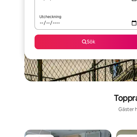
Utcheckning
Sök
Toppra
Gäster h