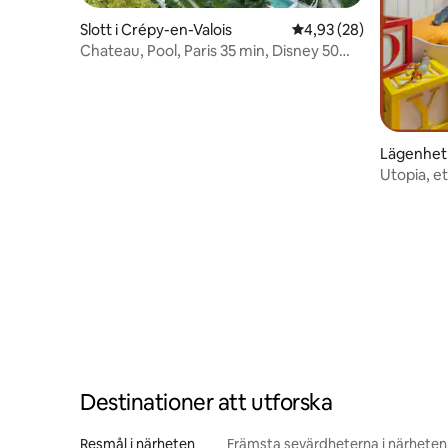
Slott i Crépy-en-Valois
4,93 av 5 i genomsnit
4,93 (28)
Chateau, Pool, Paris 35 min, Disney 50
min
Lägenhet
Utopia, et
Disney!
Destinationer att utforska
Resmål i närheten
Främsta sevärdheterna i närheten