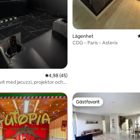
Lägenhet
4
CDG – Paris – Asterix
4,98 av 5 i genomsnittligt betyg, 45 omdöm
4,98 (45)
it med jacuzzi, projektor och
 kväll
Gästfavorit
Gästfavorit