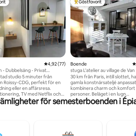
rit
Gästfavorit
rit
Populär gästfavorit
ligt betyg, 431 omdömen
4,92 av 5 i genomsnittligt betyg, 77 omdöm
4,92 (77)
Boende
4
 - Dubbelsäng - Privat
stuga L'atelier au village de Va
eckning
stad studio 5 minuter från
30 km från Paris, intill slottet, 
en Roissy-CDG, perfekt för en
gamla konstnärsateljé anpassats
ning eller en affärsresa.
kombinera charm och komfort 
tionering, TV med Netflix och
personer. Beläget i en lugn
ämligheter för semesterboenden i Épia
onella kanaler, höghastighets-
återvändsgränd men 10 minuter 
or privat utomhusterrass,
från stadskärna. Luftkonditionerat
 fullt utrustat kök, badrum 15
boende, privat terrass, parkeri
ån Villepinte Exhibition Park 15
frukost serveras den första da
rån Parc Astérix 30 minuter
sängkläder ingår. Laddningsstat
s 30 minuter från Disneyland
elfordon (extra). Nytt partners
dig en stund av avkoppling i din