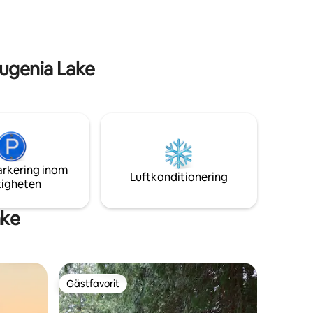
Den
med solstolar, bord, stolar och grill för
alfresco matlagning när vädret tillåter.
Grey Highlands Licens #STA-2021-30-H
ugenia Lake
arkering inom
Luftkonditionering
tigheten
ake
Gästfavorit
Gästfavorit