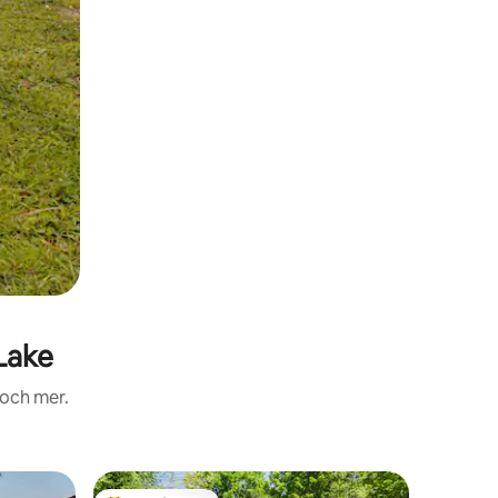
Lake
 och mer.
Stuga i F