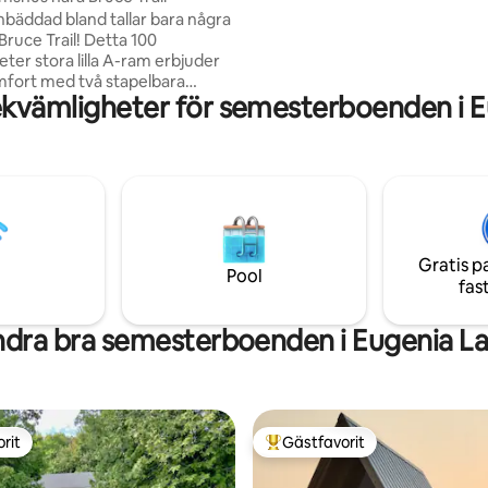
Bruce trail tillgång vid dörren. 
inbäddad bland tallar bara några
perfekta avkopplingen🌿
Bruce Trail! Detta 100
ter stora lilla A-ram erbjuder
fort med två stapelbara
ekvämligheter för semesterboenden i E
ar som omvandlas till en queen
sida) när så önskas.
heterna inkluderar det
: grill, dricks- och diskvatten,
att ladda enheter och en liten
us ett uthus med en
ande toalett. Centralt beläget
Baldy Lookout, Beaver Valley,
Gratis p
tain och Duncan Caves. Det
Pool
fas
tället för avkoppling och
g!
dra bra semesterboenden i Eugenia L
rit
Gästfavorit
rit
Populär gästfavorit