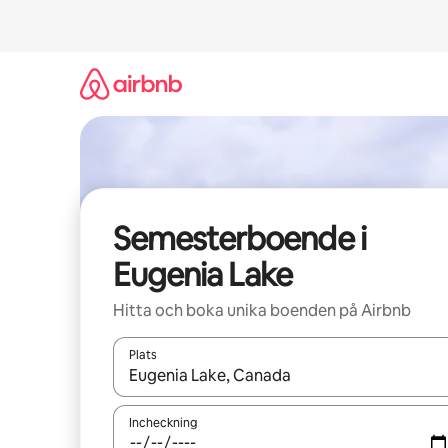
Hoppa
till
innehåll
Semesterboende i
Eugenia Lake
Hitta och boka unika boenden på Airbnb
Plats
När resultaten är tillgängliga kan du navigera me
Incheckning