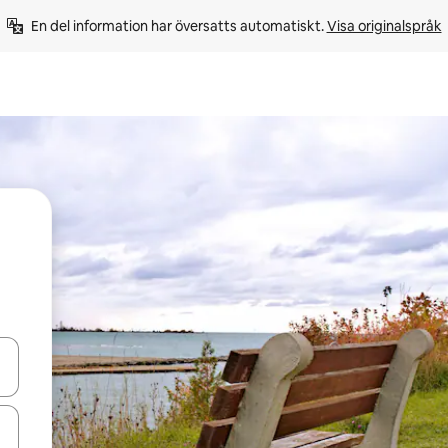
En del information har översatts automatiskt. 
Visa originalspråk
d upp- och nedåtpilarna eller utforska genom att trycka eller svepa.