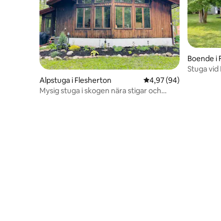
Boende i 
Stuga vid
Alpstuga i Flesherton
4,97 av 5 i genomsnit
4,97 (94)
Mysig stuga i skogen nära stigar och
vattenfall