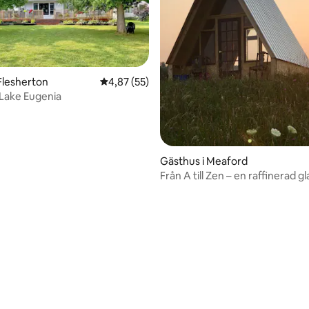
Flesherton
4,87 av 5 i genomsnittligt betyg, 55 omdöm
4,87 (55)
 Lake Eugenia
tligt betyg, 94 omdömen
Gästhus i Meaford
Från A till Zen – en raffinerad 