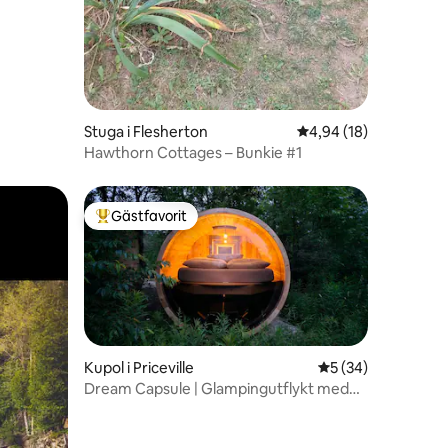
Stuga i Flesherton
4,94 av 5 i genomsnit
4,94 (18)
Hawthorn Cottages – Bunkie #1
Gästfavorit
Populär gästfavorit
Kupol i Priceville
5 av 5 i genomsnit
5 (34)
Dream Capsule | Glampingutflykt med
en
stjärnskådning