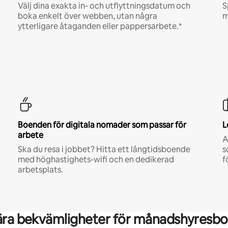
Välj dina exakta in- och utflyttningsdatum och
S
boka enkelt över webben, utan några
m
ytterligare åtaganden eller pappersarbete.*
Boenden för digitala nomader som passar för
L
arbete
A
Ska du resa i jobbet? Hitta ett långtidsboende
s
med höghastighets-wifi och en dedikerad
f
arbetsplats.
ära bekvämligheter för månadshyresbo