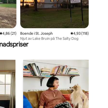
en
4,86 av 5 i genomsnittligt betyg, 21 omdömen
4,86 (21)
Boende i St. Joseph
4,93 av 5 i genomsnitt
4,93 (118)
Njut av Lake Bruin på The Salty Dog
adspriser