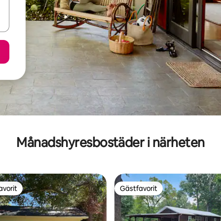
Månadshyresbostäder i närheten
avorit
Gästfavorit
gästfavorit
Gästfavorit