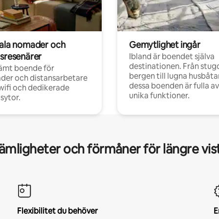
tala nomader och
Gemytlighet ingår
rsresenärer
Ibland är boendet själva
destinationen. Från stugo
ämt boende för
bergen till lugna husbåtar
der och distansarbetare
dessa boenden är fulla av
ifi och dedikerade
unika funktioner.
sytor.
mligheter och förmåner för längre vis
Flexibilitet du behöver
E