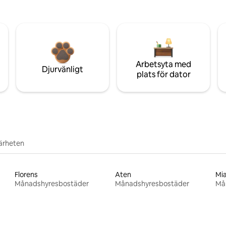
Arbetsyta med
Djurvänligt
plats för dator
närheten
Florens
Aten
Mi
Månadshyresbostäder
Månadshyresbostäder
Må