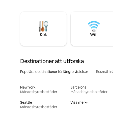
Kök
Wifi
Destinationer att utforska
Populära destinationer för längre vistelser
Resmål i 
New York
Barcelona
Månadshyresbostäder
Månadshyresbostäder
Seattle
Visa mer
Månadshyresbostäder