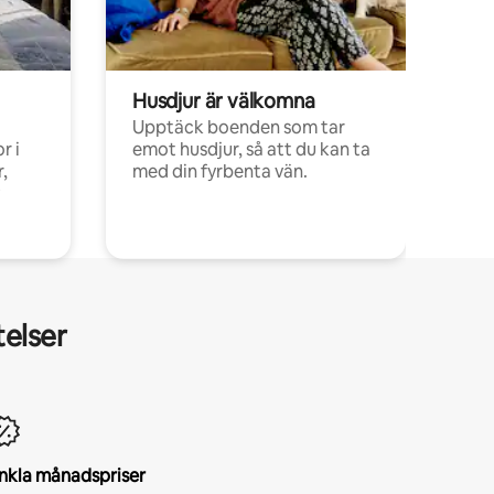
Husdjur är välkomna
Upptäck boenden som tar
r i
emot husdjur, så att du kan ta
,
med din fyrbenta vän.
telser
nkla månadspriser