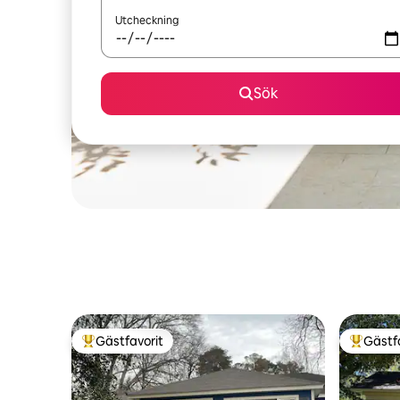
Utcheckning
Sök
Gästfavorit
Gästf
Populär gästfavorit
Populär 