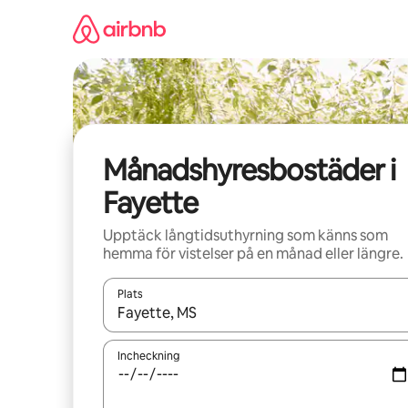
Hoppa
till
innehåll
Månadshyresbostäder i
Fayette
Upptäck långtidsuthyrning som känns som
hemma för vistelser på en månad eller längre.
Plats
När resultaten är tillgängliga kan du navigera me
Incheckning