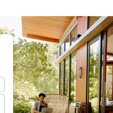
d upp- och nedåtpilarna eller utforska genom att trycka eller svepa.