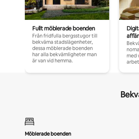
Fullt möblerade boenden
Digi
affä
Från fridfulla bergsstugor till
bekväma stadslägenheter,
Bekv
dessa möblerade boenden
noma
har alla bekvämligheter man
med w
är van vid hemma.
arbet
Bekvä
Möblerade boenden