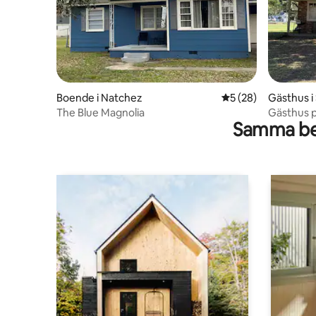
Boende i Natchez
5 av 5 i genomsnit
5 (28)
Gästhus i
The Blue Magnolia
Gästhus p
Samma be