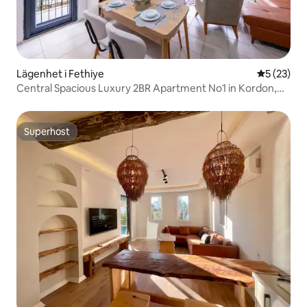
Lägenhet i Fethiye
5 av 5 i g
5 (23)
Central Spacious Luxury 2BR Apartment No1 in Kordon,
Fethiye
Superhost
Superhost