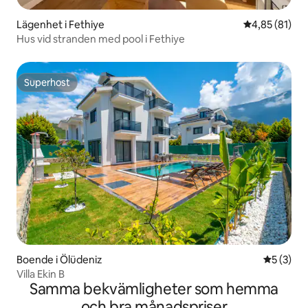
Lägenhet i Fethiye
4,85 av 5 i g
4,85 (81)
Hus vid stranden med pool i Fethiye
Superhost
Superhost
Boende i Ölüdeniz
5 av 5 i 
5 (3)
Villa Ekin B
Samma bekvämligheter som hemma
och bra månadspriser