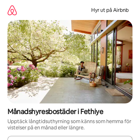
Hoppa
till
Hyr ut på Airbnb
innehåll
Månadshyresbostäder i Fethiye
Upptäck långtidsuthyrning som känns som hemma för
vistelser på en månad eller längre.