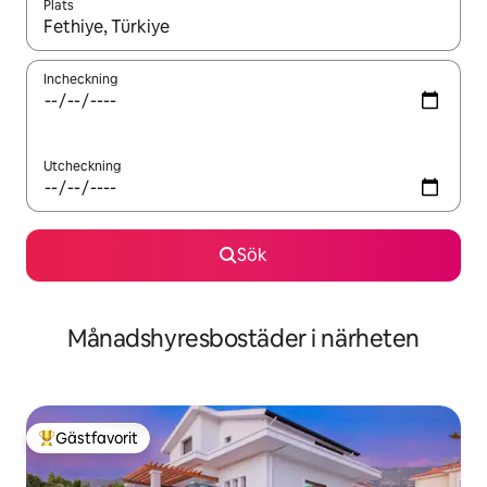
Plats
När resultaten är tillgängliga kan du navigera med upp- och ned
Incheckning
Utcheckning
Sök
Månadshyresbostäder i närheten
Gästfavorit
Populär gästfavorit