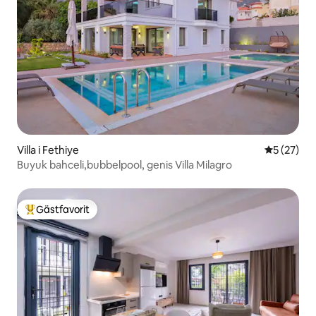
Villa i Fethiye
5 av 5 i g
5 (27)
Buyuk bahceli,bubbelpool, genis Villa Milagro
Gästfavorit
Populär gästfavorit