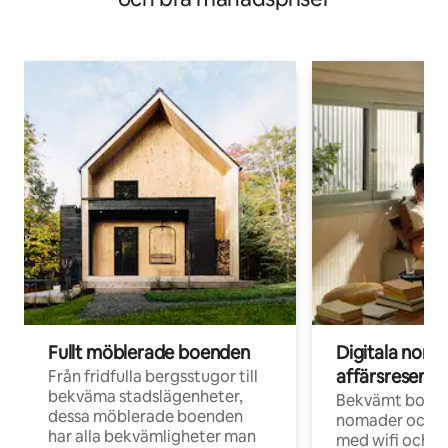
Fullt möblerade boenden
Digitala nom
affärsresenär
Från fridfulla bergsstugor till
bekväma stadslägenheter,
Bekvämt boend
dessa möblerade boenden
nomader och d
har alla bekvämligheter man
med wifi och d