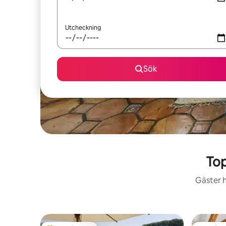
Utcheckning
Sök
Top
Gäster h