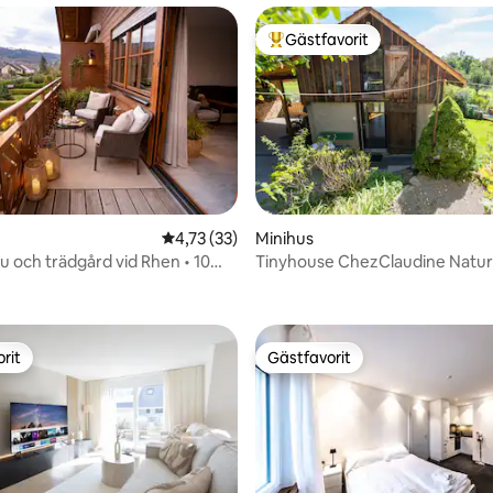
Gästfavorit
Populär gästfavorit
4,73 av 5 i genomsnittligt betyg, 33 omdöm
4,73 (33)
Minihus
tu och trädgård vid Rhen • 10
Tinyhouse ChezClaudine Natur
tligt betyg, 10 omdömen
rån Rheinfall
Avkoppling, Trädgård, Aare
rit
Gästfavorit
rit
Gästfavorit