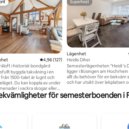
rit
Superhost
rit
Superhost
ligt betyg, 161 omdömen
Lägenhet
Heidis Dihei
nhet
4,96 av 5 i genomsnittligt betyg, 127 omdöm
4,96 (127)
Semesterlägenheten "Heidi 's D
träloft i historisk bondgård
ligger i Büsingen am Hochrhein
sfullt byggda takvåning i en
allt du behöver för en bekväm
från 1500-talet är lugnt och
och har utsikt över lekplatsen 
beläget. Du kan koppla av under
trädgården. Den 70 m² stora fa
menader i vackra skogar eller
består av ett vardagsrum, ett fu
ekvämligheter för semesterboenden i 
ylliska Rhenfloden med sina
utrustat kök med diskmaskin o
platser. På 5 minuter kan du
Senseo-kaffemaskin, 2 sovrum 
ranger, stormarknader,
badrum (toaletten är separat) 
 och tågstation till fots.
rymmer därför 5 personer. Ytte
 är den perfekta
bekvämligheter inkluderar Wi-F
nkten för utflyktsmål som
uppvärmning, en TV med en D
ald, Bodensjön/Konstanz,