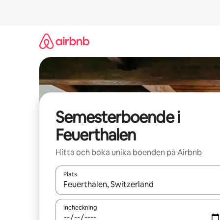
Hoppa
till
innehåll
Semesterboende i
Feuerthalen
Hitta och boka unika boenden på Airbnb
Plats
När resultaten är tillgängliga kan du navigera me
Incheckning