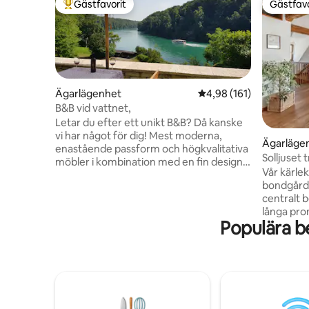
Gästfavorit
Gästfavo
Populär gästfavorit
Gästfavo
Ägarlägenhet
4,98 av 5 i genomsnitt
4,98 (161)
B&B vid vattnet,
Letar du efter ett unikt B&B? Då kanske
vi har något för dig! Mest moderna,
Ägarläge
enastående passform och högkvalitativa
Solljuset 
möbler i kombination med en fin design
Vår kärlek
garanterar all komfort du kan önska.
bondgård 
Beläget mitt i en intakt, orörd natur vid
centralt 
floden Rhein och inte alltför långt bort
långa pro
från några av Switzerlands pärlor. Detta
Populära b
på den id
är den perfekta platsen för en aktiv eller
många bad
passiv paus på 2 till 7 dagar för att koppla
nå restau
av, utöva sport och gå på sightseeing.
simbassäng
Kom och besök oss, vi förstör gärna dig.
Jestetten
utgångspu
Schwarzw