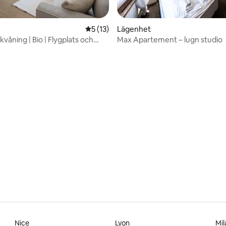
5 av 5 i genomsnittligt betyg, 13 omdöm
5 (13)
Lägenhet
våning | Bio | Flygplats och
Max Apartement – lugn studio
k
tligt betyg, 15 omdömen
Nice
Lyon
Mil