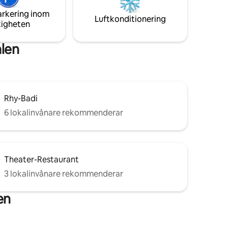
ksaker.
grannskapet (se nedan för information)*
arkering inom
Luftkonditionering
tigheten
alen
Rhy-Badi
6 lokalinvånare rekommenderar
Theater-Restaurant
3 lokalinvånare rekommenderar
en