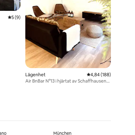
en
5 av 5 i genomsnittligt betyg, 9 omdömen
5 (9)
Lägenhet
4,84 av 5 i genomsnitt
4,84 (188)
Air BnBar N°13 i hjärtat av Schaffhausens
gamla stad
ano
München