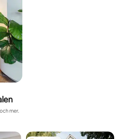
alen
 och mer.
Lägenhe