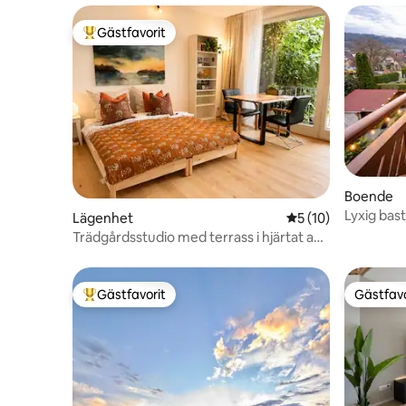
Gästfavorit
Populär gästfavorit
Boende
Lyxig bas
Lägenhet
5 av 5 i genomsnit
5 (10)
minuter f
Trädgårdsstudio med terrass i hjärtat av
gamla stan
Gästfavorit
Gästfavo
Populär gästfavorit
Gästfavo