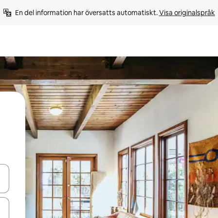
En del information har översatts automatiskt. 
Visa originalspråk
d upp- och nedåtpilarna eller utforska genom att trycka eller svepa.