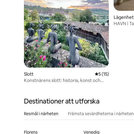
Lägenhet
HAVN | Tak
stad | Par
Slott
5 av 5 i genomsnit
5 (15)
Konstnärens slott: historia, konst och
anda
Destinationer att utforska
Resmål i närheten
Främsta sevärdheterna i närheten
Florens
Venedig