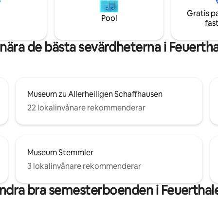
spelare samt barnböcker och le
 Alperna. Tåg till Zürich och
Gratis p
sen avgår varje halvtimme.
Pool
fas
nära de bästa sevärdheterna i Feuerth
Museum zu Allerheiligen Schaffhausen
22 lokalinvånare rekommenderar
Museum Stemmler
3 lokalinvånare rekommenderar
ndra bra semesterboenden i Feuerthal