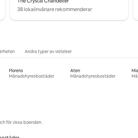
The Crystal Chandelier
38 lokalinvånare rekommenderar
närheten
Andra typer av vistelser
Florens
Aten
Mi
Månadshyresbostäder
Månadshyresbostäder
Må
ch för vissa boenden.
bostäder