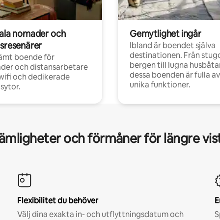
tala nomader och
Gemytlighet ingår
rsresenärer
Ibland är boendet själva
destinationen. Från stugo
ämt boende för
bergen till lugna husbåtar
der och distansarbetare
dessa boenden är fulla av
ifi och dedikerade
unika funktioner.
sytor.
mligheter och förmåner för längre vis
Flexibilitet du behöver
E
Välj dina exakta in- och utflyttningsdatum och
S