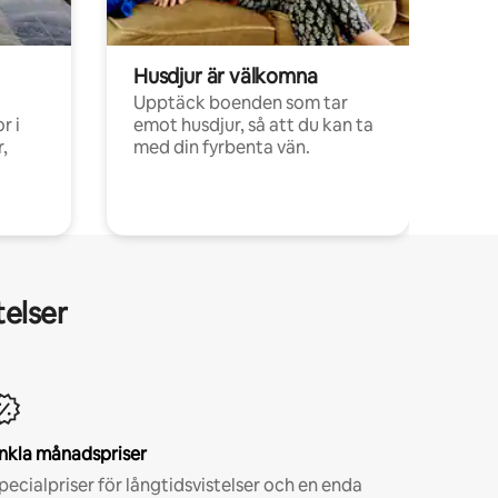
Husdjur är välkomna
Upptäck boenden som tar
r i
emot husdjur, så att du kan ta
,
med din fyrbenta vän.
telser
nkla månadspriser
pecialpriser för långtidsvistelser och en enda