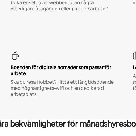
boka enkelt över webben, utan några
m
ytterligare åtaganden eller pappersarbete.*
Boenden för digitala nomader som passar för
L
arbete
A
Ska du resa i jobbet? Hitta ett långtidsboende
s
med höghastighets-wifi och en dedikerad
f
arbetsplats.
ära bekvämligheter för månadshyresbo