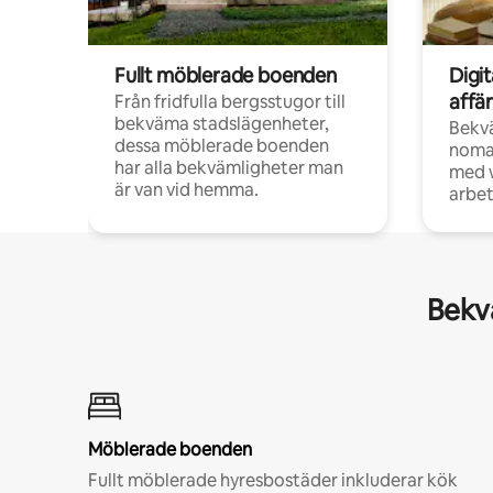
Fullt möblerade boenden
Digi
affä
Från fridfulla bergsstugor till
bekväma stadslägenheter,
Bekv
dessa möblerade boenden
noma
har alla bekvämligheter man
med w
är van vid hemma.
arbet
Bekvä
Möblerade boenden
Fullt möblerade hyresbostäder inkluderar kök