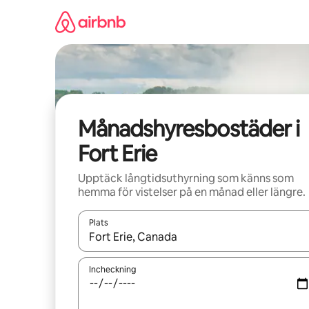
Hoppa
till
innehåll
Månadshyresbostäder i
Fort Erie
Upptäck långtidsuthyrning som känns som
hemma för vistelser på en månad eller längre.
Plats
När resultaten är tillgängliga kan du navigera me
Incheckning