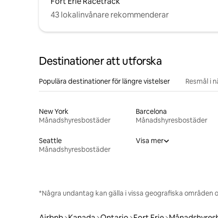
Fort Erie Racetrack
43 lokalinvånare rekommenderar
Destinationer att utforska
Populära destinationer för längre vistelser
Resmål i 
New York
Barcelona
Månadshyresbostäder
Månadshyresbostäder
Seattle
Visa mer
Månadshyresbostäder
*Några undantag kan gälla i vissa geografiska områden o
Airbnb
Kanada
Ontario
Fort Erie
Månadshyres