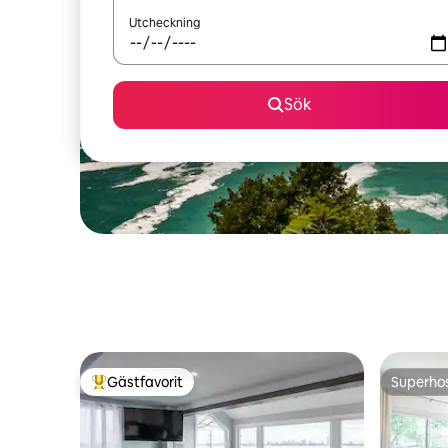
Utcheckning
Sök
Gästfavorit
Superho
Populär gästfavorit
Superho