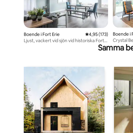
Boende i F
Boende i Fort Erie
4,95 av 5 i genomsnitt
4,95 (173)
Crystal 
Ljust, vackert vid sjön vid historiska Fort
Samma be
Erie