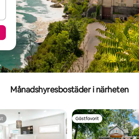
Månadshyresbostäder i närheten
st
Gästfavorit
st
Gästfavorit