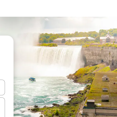
d upp- och nedåtpilarna eller utforska genom att trycka eller svepa.