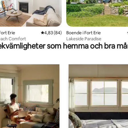
ort Erie
4,83 av 5 i genomsnittligt betyg, 84 omdöm
4,83 (84)
Boende i Fort Erie
ligt betyg, 173 omdömen
Beach Comfort
Lakeside Paradise
kvämligheter som hemma och bra mån