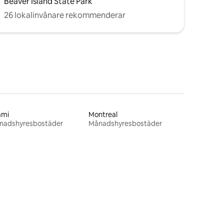
Beaver Island State Park
26 lokalinvånare rekommenderar
ami
Montreal
nadshyresbostäder
Månadshyresbostäder