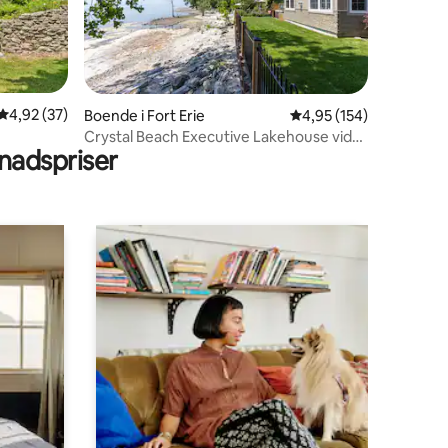
en
4,92 av 5 i genomsnittligt betyg, 37 omdömen
4,92 (37)
Boende i Fort Erie
4,95 av 5 i genomsnitt
4,95 (154)
Crystal Beach Executive Lakehouse vid
adspriser
vattnet