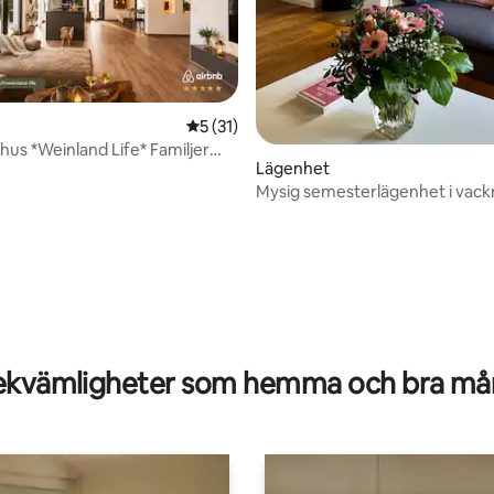
5 av 5 i genomsnittligt betyg, 31 omdöm
5 (31)
us *Weinland Life* Familjer
Lägenhet
Mysig semesterlägenhet i vack
tligt betyg, 95 omdömen
kvämligheter som hemma och bra mån