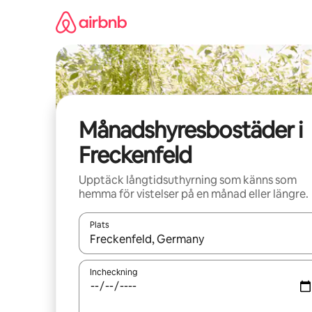
Hoppa
till
innehåll
Månadshyresbostäder i
Freckenfeld
Upptäck långtidsuthyrning som känns som
hemma för vistelser på en månad eller längre.
Plats
När resultaten är tillgängliga kan du navigera me
Incheckning