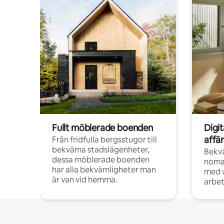
Fullt möblerade boenden
Digi
affä
Från fridfulla bergsstugor till
bekväma stadslägenheter,
Bekv
dessa möblerade boenden
noma
har alla bekvämligheter man
med w
är van vid hemma.
arbet