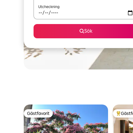
Utcheckning
Sök
Gästfavorit
Gästf
Gästfavorit
Populär 