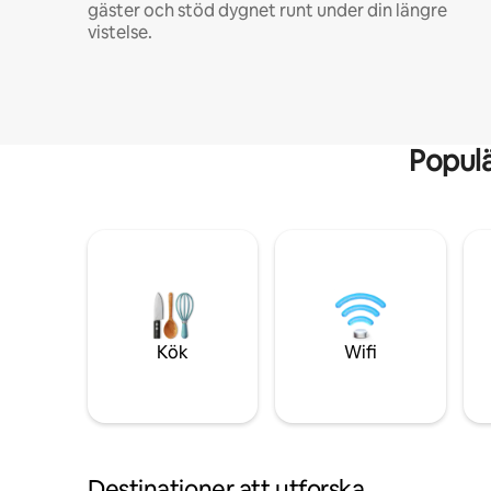
gäster och stöd dygnet runt under din längre
vistelse.
Popul
Kök
Wifi
Destinationer att utforska