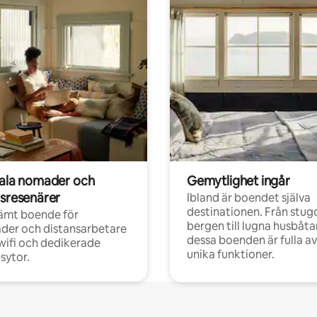
tala nomader och
Gemytlighet ingår
rsresenärer
Ibland är boendet själva
destinationen. Från stugo
ämt boende för
bergen till lugna husbåtar
der och distansarbetare
dessa boenden är fulla av
ifi och dedikerade
unika funktioner.
sytor.