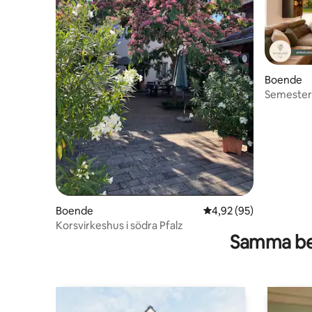
Boende
Semesterh
och par
Boende
4,92 av 5 i genomsnit
4,92 (95)
Korsvirkeshus i södra Pfalz
Samma be