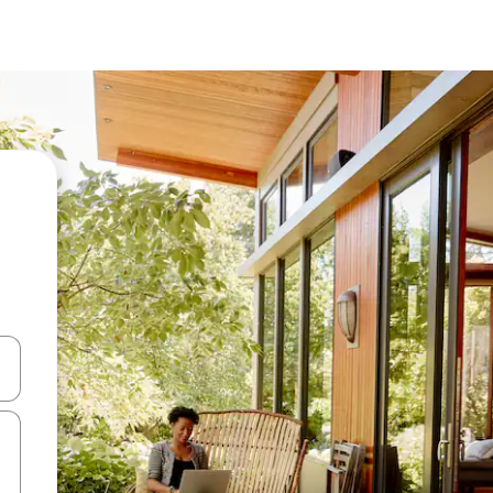
d upp- och nedåtpilarna eller utforska genom att trycka eller svepa.