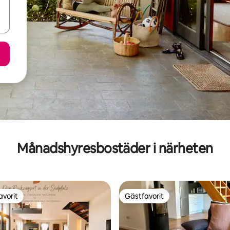
Månadshyresbostäder i närheten
avorit
Gästfavorit
gästfavorit
Gästfavorit