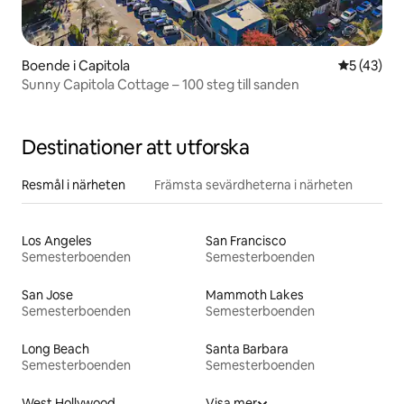
Boende i Capitola
5 av 5 i g
5 (43)
Sunny Capitola Cottage – 100 steg till sanden
Destinationer att utforska
Resmål i närheten
Främsta sevärdheterna i närheten
Los Angeles
San Francisco
Semesterboenden
Semesterboenden
San Jose
Mammoth Lakes
Semesterboenden
Semesterboenden
Long Beach
Santa Barbara
Semesterboenden
Semesterboenden
West Hollywood
Visa mer