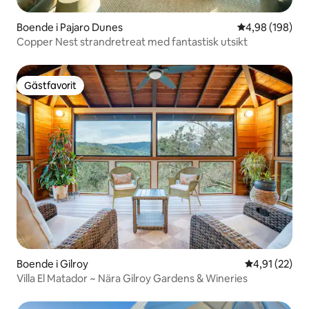
Boende i Pajaro Dunes
4,98 av 5 i ge
4,98 (198)
Copper Nest strandretreat med fantastisk utsikt
Gästfavorit
Gästfavorit
Boende i Gilroy
4,91 av 5 i g
4,91 (22)
Villa El Matador ~ Nära Gilroy Gardens & Wineries