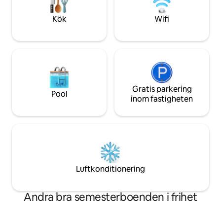
upphöjda altaner, varav en med
utforska närligga
hängmatta. Perfekt för avkoppling och
Beach, eller våga 
Kök
Wifi
för att njuta av de omgivande
till S
trädkronorna.
Gratis parkering
Pool
inom fastigheten
Luftkonditionering
Andra bra semesterboenden i frihet