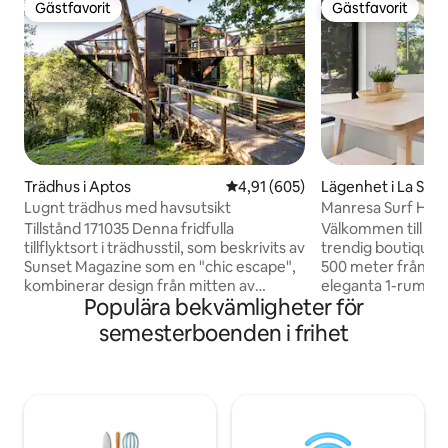
Gästfavorit
Gästfavorit
Gästfavorit
Gästfavorit
Trädhus i Aptos
4,91 av 5 i genomsnittligt bety
4,91 (605)
Lägenhet i La Sel
Lugnt trädhus med havsutsikt
Manresa Surf Hous
övervåningen enh
Tillstånd 171035 Denna fridfulla
Välkommen till Ma
tillflyktsort i trädhusstil, som beskrivits av
trendig boutique ku
Sunset Magazine som en "chic escape",
500 meter från s
kombinerar design från mitten av
eleganta 1-rumsl
Populära bekvämligheter för
århundradet med naturmaterial som trä
rymmer upp till 4 
och sten för en lugnande,
av en rymlig fast
semesterboenden i frihet
fristadsliknande känsla. Ljuset strömmar
en halv hektar. Nju
in genom fönster från golv till tak under
utomhusutrymme sa
höga träbjälkar, och japanskinspirerade
— ett gemensamt 
dörrar bidrar till den arkitektoniska
avkoppling. Desig
charmen. Boendet ligger högt uppe i
kustresa, erbjuder
träden med havsutsikt och har tre
inne och ute. Ta vå