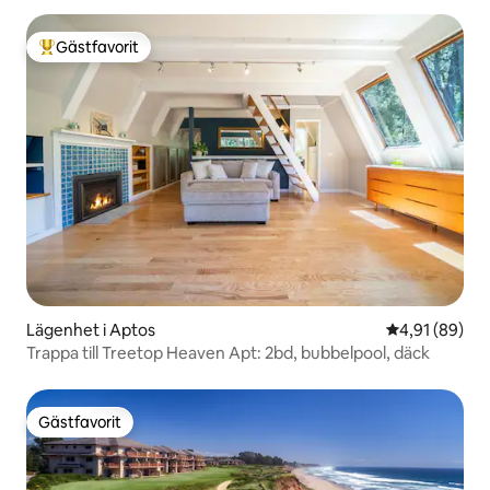
Gästfavorit
Populär gästfavorit
Lägenhet i Aptos
4,91 av 5 i g
4,91 (89)
Trappa till Treetop Heaven Apt: 2bd, bubbelpool, däck
Gästfavorit
Gästfavorit