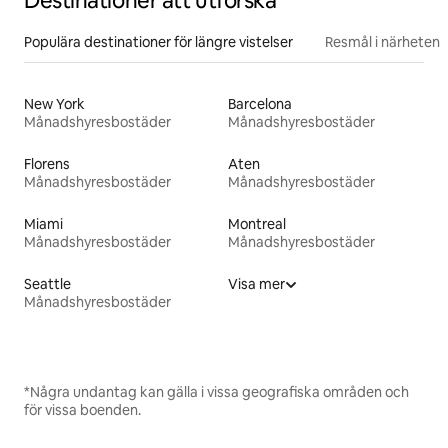
Destinationer att utforska
Populära destinationer för längre vistelser
Resmål i närheten
New York
Barcelona
Månadshyresbostäder
Månadshyresbostäder
Florens
Aten
Månadshyresbostäder
Månadshyresbostäder
Miami
Montreal
Månadshyresbostäder
Månadshyresbostäder
Seattle
Visa mer
Månadshyresbostäder
*Några undantag kan gälla i vissa geografiska områden och
för vissa boenden.