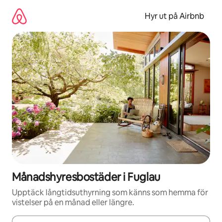
Hoppa
till
Hyr ut på Airbnb
innehåll
Månadshyresbostäder i Fuglau
Upptäck långtidsuthyrning som känns som hemma för
vistelser på en månad eller längre.