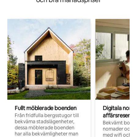
Fullt möblerade boenden
Digitala nom
affärsresenär
Från fridfulla bergsstugor till
bekväma stadslägenheter,
Bekvämt boend
dessa möblerade boenden
nomader och d
har alla bekvämligheter man
med wifi och d