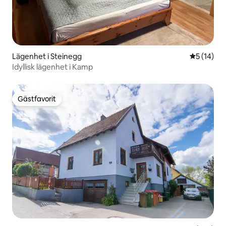
Lägenhet i Steinegg
5 av 5 i g
5 (14)
Idyllisk lägenhet i Kamp
Gästfavorit
Gästfavorit