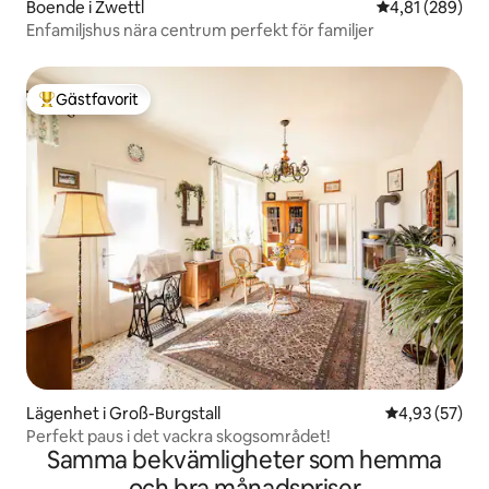
Boende i Zwettl
4,81 av 5 i ge
4,81 (289)
Enfamiljshus nära centrum perfekt för familjer
Gästfavorit
Populär gästfavorit
Lägenhet i Groß-Burgstall
4,93 av 5 i g
4,93 (57)
Perfekt paus i det vackra skogsområdet!
Samma bekvämligheter som hemma
och bra månadspriser