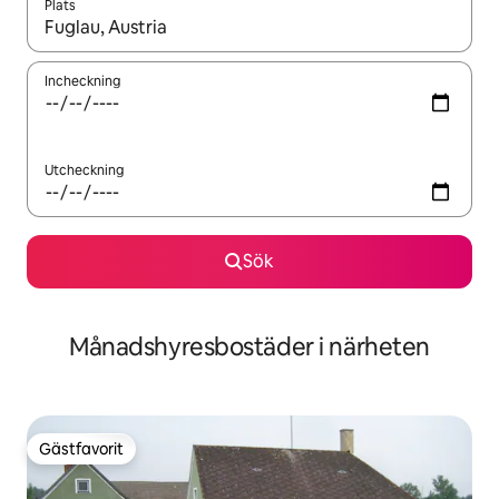
Plats
När resultaten är tillgängliga kan du navigera med upp- och ned
Incheckning
Utcheckning
Sök
Månadshyresbostäder i närheten
Gästfavorit
Gästfavorit