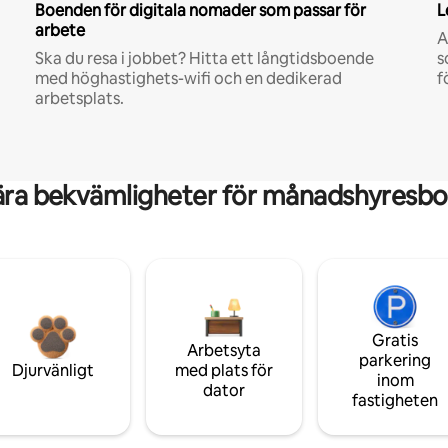
Boenden för digitala nomader som passar för
L
arbete
A
Ska du resa i jobbet? Hitta ett långtidsboende
s
med höghastighets-wifi och en dedikerad
f
arbetsplats.
ära bekvämligheter för månadshyresbo
Gratis
Arbetsyta
parkering
Djurvänligt
med plats för
inom
dator
fastigheten