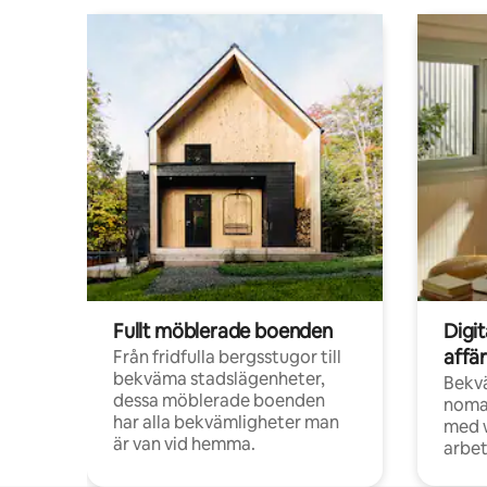
Fullt möblerade boenden
Digi
affä
Från fridfulla bergsstugor till
bekväma stadslägenheter,
Bekv
dessa möblerade boenden
noma
har alla bekvämligheter man
med w
är van vid hemma.
arbet