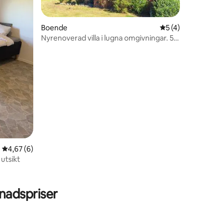
Boende
5 av 5 i genomsn
5 (4)
Nyrenoverad villa i lugna omgivningar. 5
sängar
en
4,67 av 5 i genomsnittligt betyg, 6 omdömen
4,67 (6)
 utsikt
adspriser