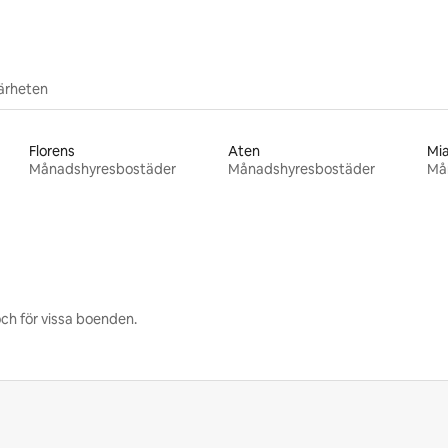
närheten
Florens
Aten
Mi
Månadshyresbostäder
Månadshyresbostäder
Må
ch för vissa boenden.