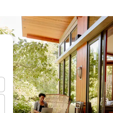
d upp- och nedåtpilarna eller utforska genom att trycka eller svepa.