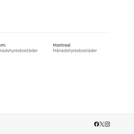
ami
Montreal
nadshyresbostäder
Månadshyresbostäder