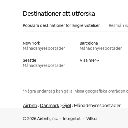
Destinationer att utforska
Populära destinationer för längre vistelser
Resmål i 
New York
Barcelona
Månadshyresbostäder
Månadshyresbostäder
Seattle
Visa mer
Månadshyresbostäder
*Några undantag kan gälla i vissa geografiska områden o
Airbnb
Danmark
Gjøl
Månadshyresbostäder
© 2026 Airbnb, Inc.
Integritet
Villkor