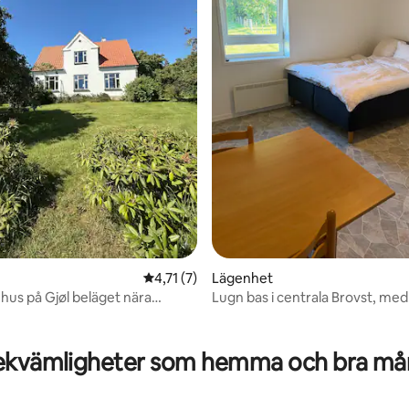
4,71 av 5 i genomsnittligt betyg, 7 omdöm
4,71 (7)
Lägenhet
hus på Gjøl beläget nära
Lugn bas i centrala Brovst, med
ttligt betyg, 7 omdömen
kvämligheter som hemma och bra mån