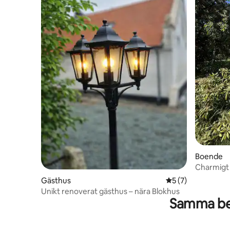
Boende
Charmigt 
hamnen
Gästhus
5 av 5 i genomsni
5 (7)
Unikt renoverat gästhus – nära Blokhus
Samma be