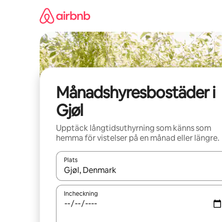
Hoppa
till
innehåll
Månadshyresbostäder i
Gjøl
Upptäck långtidsuthyrning som känns som
hemma för vistelser på en månad eller längre.
Plats
När resultaten är tillgängliga kan du navigera me
Incheckning