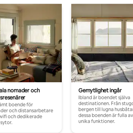
tala nomader och
Gemytlighet ingår
rsresenärer
Ibland är boendet själva
destinationen. Från stugo
ämt boende för
bergen till lugna husbåtar
der och distansarbetare
dessa boenden är fulla av
ifi och dedikerade
unika funktioner.
sytor.