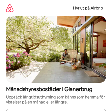
Hoppa
till
Hyr ut på Airbnb
innehåll
Månadshyresbostäder i Glanerbrug
Upptäck långtidsuthyrning som känns som hemma för
vistelser på en månad eller längre.