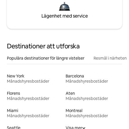
Lägenhet med service
Destinationer att utforska
Populära destinationer för längre vistelser
Resmål i närheten
New York
Barcelona
Månadshyresbostäder
Månadshyresbostäder
Florens
Aten
Månadshyresbostäder
Månadshyresbostäder
Miami
Montreal
Månadshyresbostäder
Månadshyresbostäder
Seattle
Visa mer