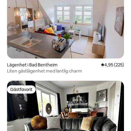
Lägenhet i Bad Bentheim
4,95 av 5 i ge
4,95 (225)
Liten gästlägenhet med lantlig charm
Gästfavorit
Gästfavorit