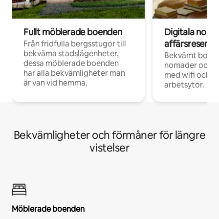
Fullt möblerade boenden
Digitala nom
affärsresenär
Från fridfulla bergsstugor till
bekväma stadslägenheter,
Bekvämt boend
dessa möblerade boenden
nomader och d
har alla bekvämligheter man
med wifi och d
är van vid hemma.
arbetsytor.
Bekvämligheter och förmåner för längre
vistelser
Möblerade boenden