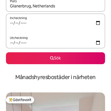
Plats
När resultaten är tillgängliga kan du navigera med upp- och ned
Incheckning
Utcheckning
Sök
Månadshyresbostäder i närheten
Gästfavorit
Populär gästfavorit