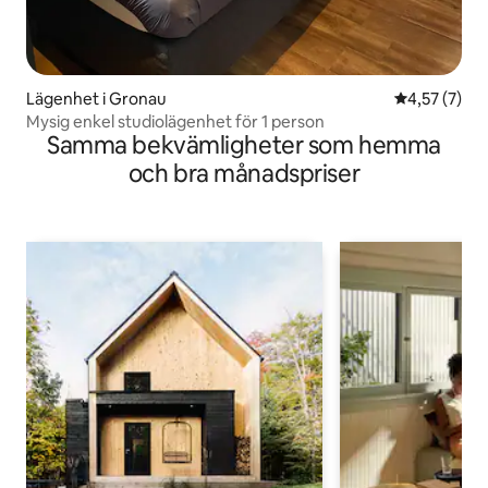
Lägenhet i Gronau
4,57 av 5 i 
4,57 (7)
Mysig enkel studiolägenhet för 1 person
Samma bekvämligheter som hemma
och bra månadspriser