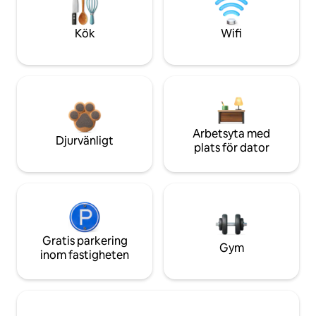
Kök
Wifi
Arbetsyta med
Djurvänligt
plats för dator
Gratis parkering
Gym
inom fastigheten