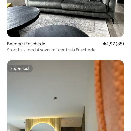
Boende i Enschede
4,97 av 5 i g
4,97 (88)
Stort hus med 4 sovrum i centrala Enschede
Superhost
Superhost