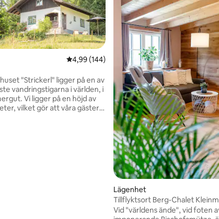
4,99 av 5 i genomsnittligt betyg, 144 omdöm
4,99 (144)
ligt betyg, 270 omdömen
uset "Strickerl" ligger på en av
te vandringstigarna i världen, i
er på en höjd av
ter, vilket gör att våra gäster
t känner sig som på en alpin.
r du möjlighet att njuta av
 och den österrikiska idyllen.
med 2 sovrum, ett vardagsrum
m och toalett, kan du kalla
dshus för din tillflyktsort för de
dagarna. Jag ser fram emot
att träffa dig! Markus Neubacher
Lägenhet
Tillflyktsort Berg-Chalet Klein
Vid "världens ände", vid foten 