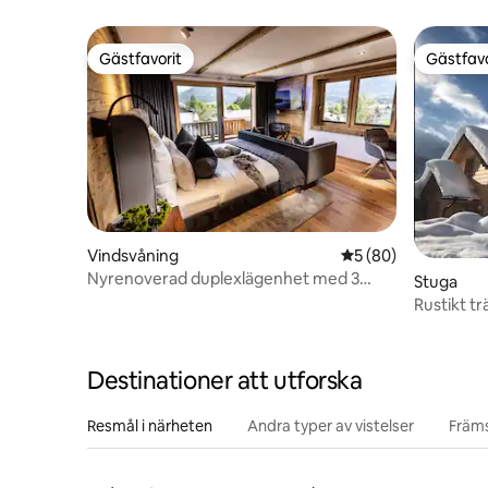
Gästfavorit
Gästfavo
Gästfavorit
Gästfavo
Vindsvåning
5 av 5 i genomsnit
5 (80)
Nyrenoverad duplexlägenhet med 3
Stuga
sovrum och 2 badrum
Rustikt tr
Destinationer att utforska
Resmål i närheten
Andra typer av vistelser
Främs