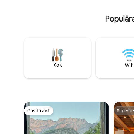
Populär
Kök
Wifi
Gästfavorit
Superho
Gästfavorit
Superho