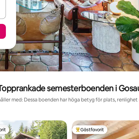
Topprankade semesterboenden i Gosa
åller med: Dessa boenden har höga betyg för plats, renlighet
rit
Gästfavorit
rit
Populär gästfavorit