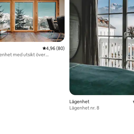
4,96 av 5 i genomsnittligt betyg, 80 omdöm
4,96 (80)
genhet med utsikt över
tligt betyg, 28 omdömen
n
Lägenhet
Lägenhet nr. 8