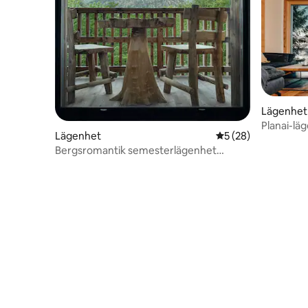
Lägenhet
Planai-lä
Lägenhet
5 av 5 i genomsnit
5 (28)
Dachstei
Bergsromantik semesterlägenhet
Charisma