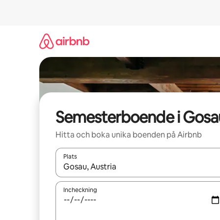
Hoppa
till
innehåll
Semesterboende i Gosa
Hitta och boka unika boenden på Airbnb
Plats
När resultaten är tillgängliga kan du navigera me
Incheckning