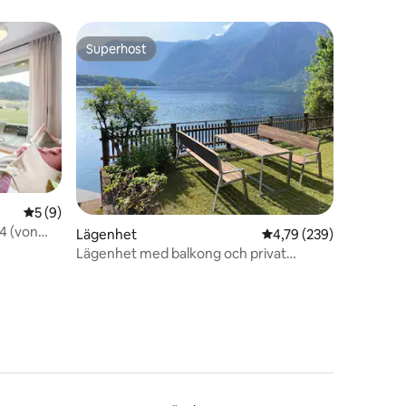
Superhost
Superhost
5 av 5 i genomsnittligt betyg, 9 omdömen
5 (9)
4 (von
en
Lägenhet
4,79 av 5 i genomsnitt
4,79 (239)
Lägenhet med balkong och privat
trädgård vid sjön