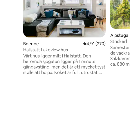
Alpstuga
Strickerl
Boende
4,91 av 5 i genomsnitt
4,91 (270)
Semesterh
Hallstatt Lakeview hus
de vackras
Vårt hus ligger mitt i Hallstatt. Den
Salzkammergut. Vi ligg
berömda sjögatan ligger på 1 minuts
ca. 880 me
gångavstånd, men det är ett mycket tyst
omedelbar
ställe att bo på. Köket är fullt utrustat.
Hos oss ha
Altanen är en riktig njutning för
avkoppling
sommarkvällar med utsikt över den tysta
Utrustad 
sjön. Det finns ett stort sovrum och
och badru
ytterligare sovrum med 2 enkelsängar
detta friti
(våningssäng). Det finns ingen anledning
närmaste 
till ett fordon i stan eftersom allt ligger på
gång- eller vandringsavstånd
(marknadsplats, shopping, ossuary i den
chatholiska kyrkan). En TV finns.