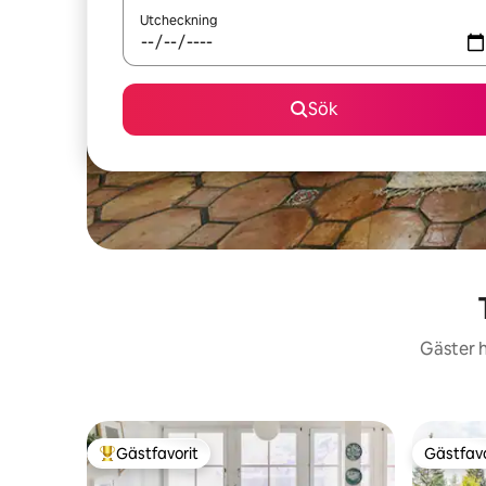
Utcheckning
Sök
Gäster h
Gästfavorit
Gästfavo
Populär gästfavorit
Gästfavo