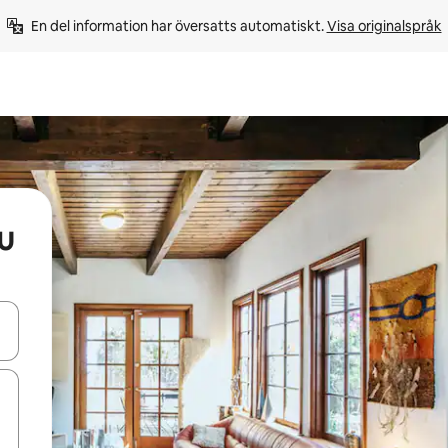
En del information har översatts automatiskt. 
Visa originalspråk
u
d upp- och nedåtpilarna eller utforska genom att trycka eller svepa.