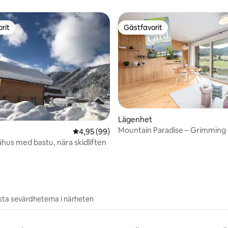
rit
Gästfavorit
rit
Gästfavorit
tligt betyg, 80 omdömen
Lägenhet
Mountain Paradise – Grimming 
4,95 av 5 i genomsnittligt betyg, 99 omdöm
4,95 (99)
myNests)
ähus med bastu, nära skidliften
ta sevärdheterna i närheten