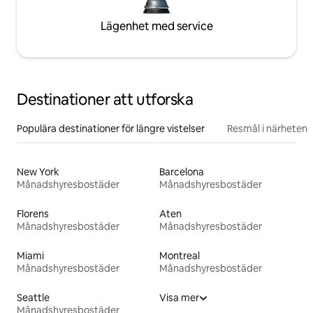
Lägenhet med service
Destinationer att utforska
Populära destinationer för längre vistelser
Resmål i närheten
New York
Barcelona
Månadshyresbostäder
Månadshyresbostäder
Florens
Aten
Månadshyresbostäder
Månadshyresbostäder
Miami
Montreal
Månadshyresbostäder
Månadshyresbostäder
Seattle
Visa mer
Månadshyresbostäder