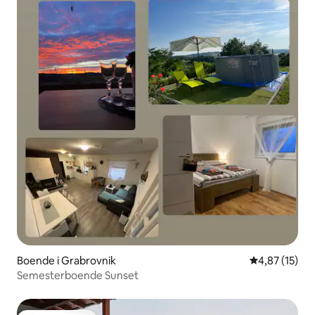
Boende i Grabrovnik
4,87 av 5 i g
4,87 (15)
Semesterboende Sunset