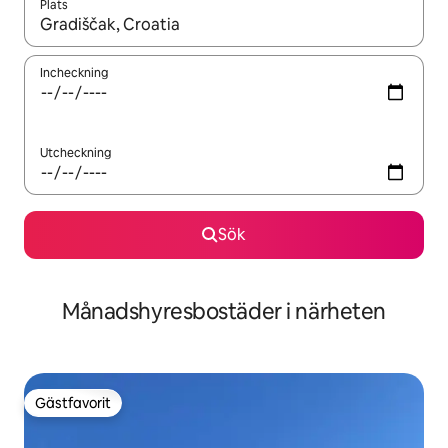
Plats
När resultaten är tillgängliga kan du navigera med upp- och ned
Incheckning
Utcheckning
Sök
Månadshyresbostäder i närheten
Gästfavorit
Gästfavorit