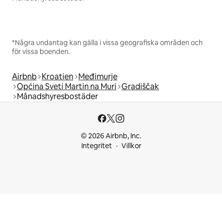
*Några undantag kan gälla i vissa geografiska områden och
för vissa boenden.
Airbnb
Kroatien
Međimurje
Općina Sveti Martin na Muri
Gradiščak
Månadshyresbostäder
© 2026 Airbnb, Inc.
Integritet
Villkor