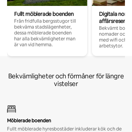
Fullt möblerade boenden
Digitala nom
affärsresenär
Från fridfulla bergsstugor till
bekväma stadslägenheter,
Bekvämt boend
dessa möblerade boenden
nomader och d
har alla bekvämligheter man
med wifi och d
är van vid hemma.
arbetsytor.
Bekvämligheter och förmåner för längre
vistelser
Möblerade boenden
Fullt möblerade hyresbostäder inkluderar kök och de