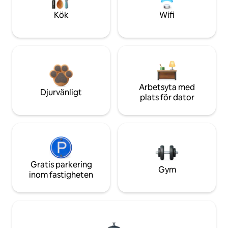
Kök
Wifi
Arbetsyta med
Djurvänligt
plats för dator
Gratis parkering
Gym
inom fastigheten