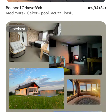
Boende i Grkaveščak
4,94 av 5 i g
4,94 (34)
Medimurski Ceker – pool, jacuzzi, bastu
Superhost
Superhost