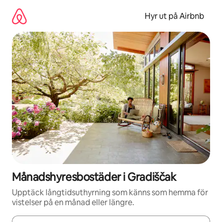
Hoppa
till
Hyr ut på Airbnb
innehåll
Månadshyresbostäder i Gradiščak
Upptäck långtidsuthyrning som känns som hemma för
vistelser på en månad eller längre.