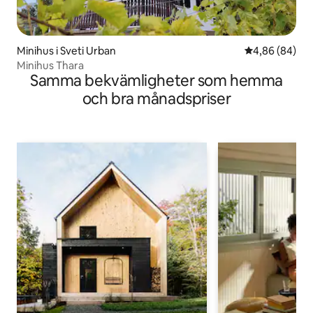
Minihus i Sveti Urban
4,86 av 5 i g
4,86 (84)
Minihus Thara
Samma bekvämligheter som hemma
och bra månadspriser