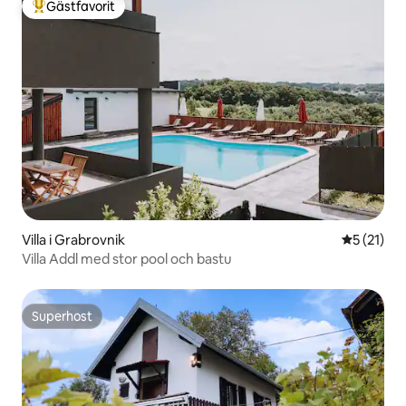
Gästfavorit
Populär gästfavorit
Villa i Grabrovnik
5 av 5 i g
5 (21)
Villa Addl med stor pool och bastu
Superhost
Superhost