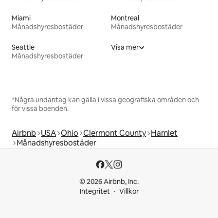
Miami
Montreal
Månadshyresbostäder
Månadshyresbostäder
Seattle
Visa mer
Månadshyresbostäder
*Några undantag kan gälla i vissa geografiska områden och
för vissa boenden.
Airbnb
USA
Ohio
Clermont County
Hamlet
Månadshyresbostäder
© 2026 Airbnb, Inc.
Integritet
Villkor