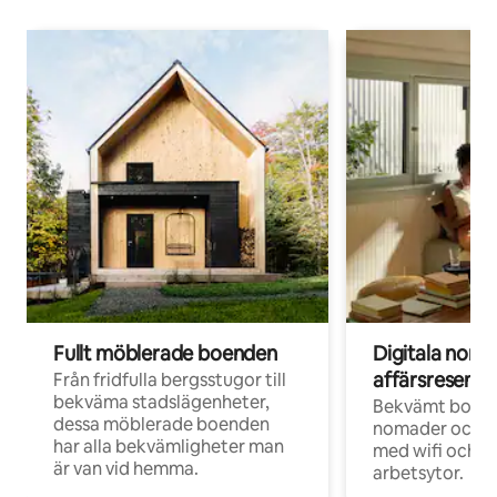
Fullt möblerade boenden
Digitala nom
affärsresenär
Från fridfulla bergsstugor till
bekväma stadslägenheter,
Bekvämt boend
dessa möblerade boenden
nomader och d
har alla bekvämligheter man
med wifi och d
är van vid hemma.
arbetsytor.