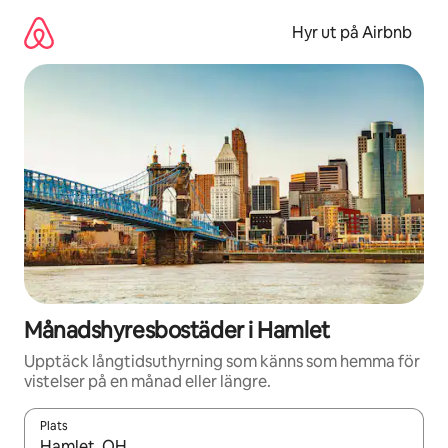
Hoppa
till
Hyr ut på Airbnb
innehåll
Månadshyresbostäder i Hamlet
Upptäck långtidsuthyrning som känns som hemma för
vistelser på en månad eller längre.
Plats
När resultaten är tillgängliga kan du navigera med upp- och ned