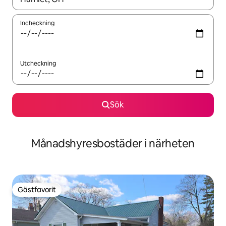
Incheckning
Utcheckning
Sök
Månadshyresbostäder i närheten
Gästfavorit
Gästfavorit