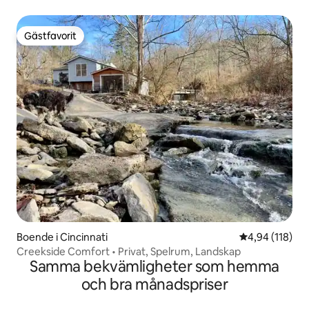
Gästfavorit
Gästfavorit
Boende i Cincinnati
4,94 av 5 i ge
4,94 (118)
Creekside Comfort • Privat, Spelrum, Landskap
Samma bekvämligheter som hemma
och bra månadspriser