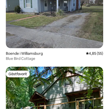
Boende i Williamsburg
4,85 av 5 i g
4,85 (55)
Blue Bird Cottage
Gästfavorit
Gästfavorit