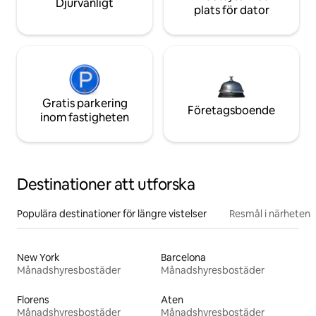
Djurvänligt
plats för dator
Gratis parkering
Företagsboende
inom fastigheten
Destinationer att utforska
Populära destinationer för längre vistelser
Resmål i närheten
New York
Barcelona
Månadshyresbostäder
Månadshyresbostäder
Florens
Aten
Månadshyresbostäder
Månadshyresbostäder