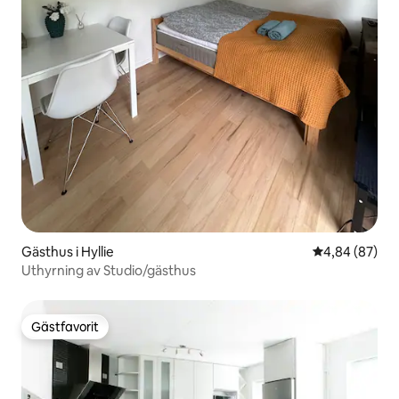
Gästhus i Hyllie
4,84 av 5 i g
4,84 (87)
Uthyrning av Studio/gästhus
Gästfavorit
Gästfavorit