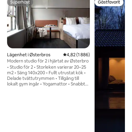
Superhost
Gästfavorit
Superhost
Gästfavorit
Lägenhet i Østerbros
4,82 av 5 i genomsnittligt betyg
4,82 (1 886)
Modern studio för 2 i hjärtat av Østerbro
• Studio för 2 • Storleken varierar 20–25
m2 • Säng 140x200 • Fullt utrustat kök •
Delade tvättutrymmen • Tillgång till
lokalt gym ingår • Yogamattor • Snabbt
wifi • Smart-tv • bagageförvaring •
Barnsäng finns tillgänglig (på begäran) •
Coworking-lounge • Delad takterrass •
Kontaktlös åtkomst och kundtjänst
dygnet runt • Tidig incheckning och sen
utcheckning (på begäran mot en extra
avgift) • Varje boende rengörs
professionellt enligt vår 80-