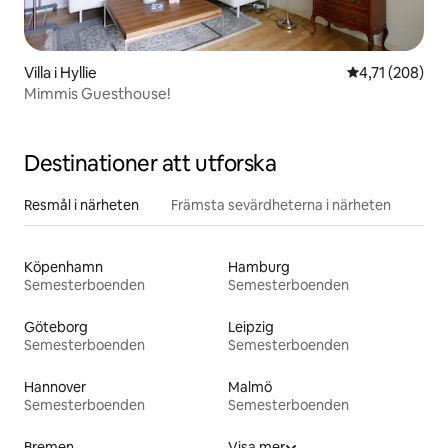
Villa i Hyllie
4,71 av 5 i ge
4,71 (208)
Mimmis Guesthouse!
Destinationer att utforska
Resmål i närheten
Främsta sevärdheterna i närheten
Köpenhamn
Hamburg
Semesterboenden
Semesterboenden
Göteborg
Leipzig
Semesterboenden
Semesterboenden
Hannover
Malmö
Semesterboenden
Semesterboenden
Bremen
Visa mer