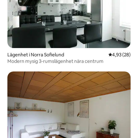
Lägenhet i Norra Sofielund
4,93 av 5 i g
4,93 (28)
Modern mysig 3-rumslägenhet nära centrum