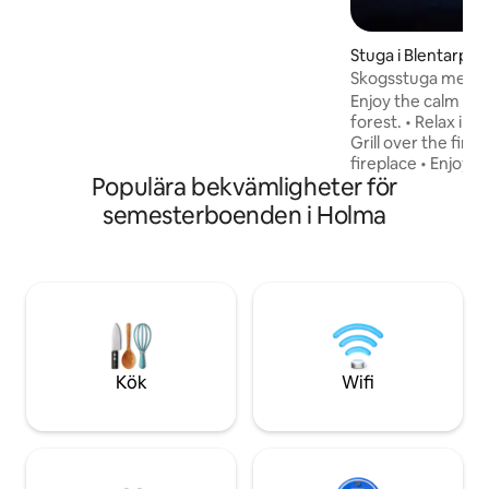
stegsstandard ”Ridiculously Clean” innan
du anländer.
Stuga i Blentarp
Skogsstuga med ba
Enjoy the calm of
forest. • Relax in 
Grill over the fire 
fireplace • Enjoy a
Populära bekvämligheter för
morning coffee wit
Drink fresh spring
semesterboenden i Holma
Take peaceful wal
Nearby by car: • 9
restaurants • 15 m
13 min to Sövdesjö
Kulturens Östarp Suggested stay: 2
nights – cozy city 
unwind 7 nights – 
Kök
Wifi