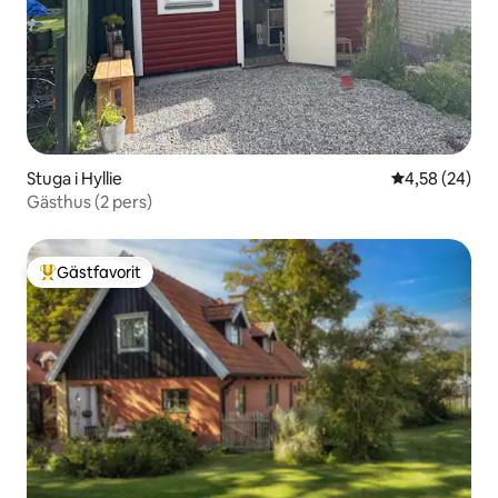
Stuga i Hyllie
4,58 av 5 i g
4,58 (24)
Gästhus (2 pers)
Gästfavorit
Populär gästfavorit