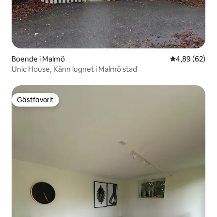
Boende i Malmö
4,89 av 5 i g
4,89 (62)
Unic House, Känn lugnet i Malmö stad
Gästfavorit
Gästfavorit