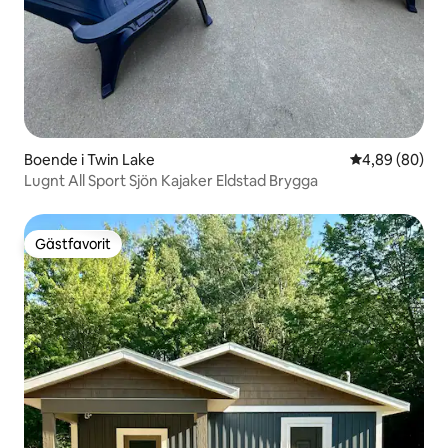
Boende i Twin Lake
4,89 av 5 i g
4,89 (80)
Lugnt All Sport Sjön Kajaker Eldstad Brygga
Gästfavorit
Gästfavorit