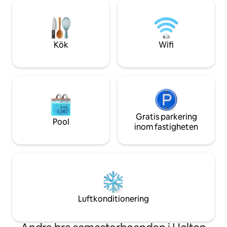
River. Denna cederstuga har bekväma
bubbelpoolen, kry
bekvämligheter, inklusive ett garage
spisen inomhus ell
som har omvandlats till ett spelrum med
wifi-TV, en rymlig eldstad utomhus och
stora fönster för att beskåda utsikten
Kök
Wifi
och de vilda djuren som besöker. Inga
husdjur
Gratis parkering
Pool
inom fastigheten
Luftkonditionering