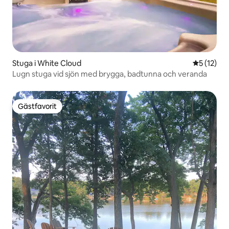
Stuga i White Cloud
5 av 5 i g
5 (12)
Lugn stuga vid sjön med brygga, badtunna och veranda
Gästfavorit
Gästfavorit