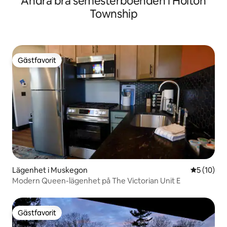
Andra bra semesterboenden i Holton
Township
Gästfavorit
Gästfavorit
Lägenhet i Muskegon
5 av 5 i g
5 (10)
Modern Queen-lägenhet på The Victorian Unit E
Gästfavorit
Gästfavorit