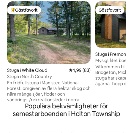
Gästfavorit
Gästfavorit
Populär gästfavorit
Gästfavorit
Stuga i Fremont
Mysigt litet boen
eldstad nära flode
Välkommen till vårt
Stuga i White Cloud
4,99 av 5 i genomsnittligt bet
4,99 (83)
Bridgeton, Michiga
Stuga i North Country
stuga har skapat
En fridfull stuga i Manistee National
ägarna i hopp om 
Forest, omgiven av flera hektar skog och
sakta ner, koppla 
nära många sjöar, floder och
fridfull tillflykts
vandrings-/rekreationsleder i norra
Varje detalj i detta
Populära bekvämligheter för
Michigan. Alla sporter – Diamond Lake
ut med omsorg för
ligger runt hörnet med sjösättning av
kännas varmt, bek
semesterboenden i Holton Township
båtar och park,
Efter en dag med 
vandrings-/terrängfordonsleder längre
området eller tid 
ner på gatan och 10 minuter till White
älven kan du koppl