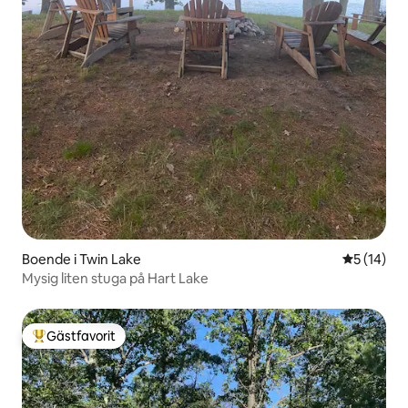
Boende i Twin Lake
5 av 5 i g
5 (14)
Mysig liten stuga på Hart Lake
Gästfavorit
Populär gästfavorit