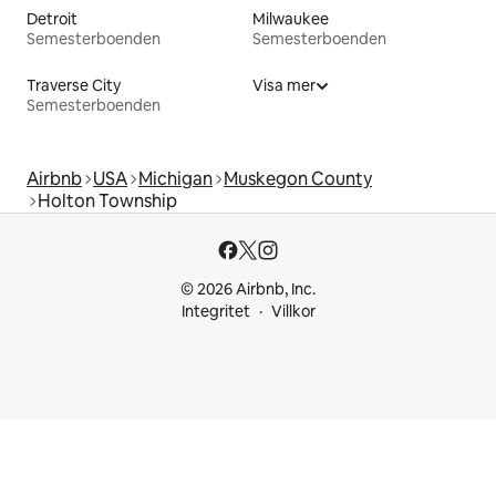
Detroit
Milwaukee
Semesterboenden
Semesterboenden
Traverse City
Visa mer
Semesterboenden
Airbnb
USA
Michigan
Muskegon County
Holton Township
© 2026 Airbnb, Inc.
Integritet
Villkor