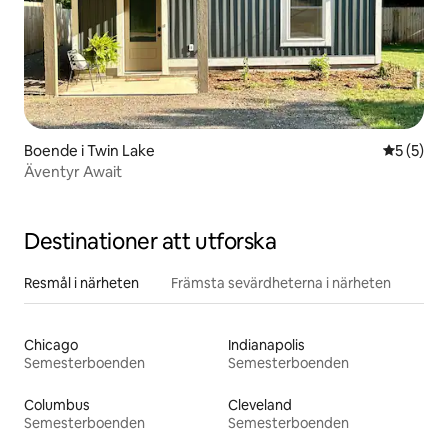
Boende i Twin Lake
5 av 5 i 
5 (5)
Äventyr Await
Destinationer att utforska
Resmål i närheten
Främsta sevärdheterna i närheten
Chicago
Indianapolis
Semesterboenden
Semesterboenden
Columbus
Cleveland
Semesterboenden
Semesterboenden