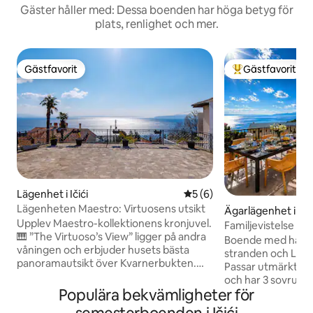
Gäster håller med: Dessa boenden har höga betyg för
plats, renlighet och mer.
Gästfavorit
Gästfavorit
Gästfavorit
Populär gästfavor
Lägenhet i Ičići
5 av 5 i genomsnittligt b
5 (6)
Lägenheten Maestro: Virtuosens utsikt
Ägarlägenhet i Ičić
Upplev Maestro-kollektionens kronjuvel.
Familjevistelse me
🎹 ”The Virtuoso’s View” ligger på andra
Opatija | Stor terr
Boende med havsuts
våningen och erbjuder husets bästa
stranden och Lu
panoramautsikt över Kvarnerbukten.
Passar utmärkt för
Koppla av på din enorma privata terrass
och har 3 sovrum,
med grill och stort bord för gemytliga
Populära bekvämligheter för
och sovplats för up
kvällar. Inne: konst av Vedran Ružić, ett
den stora privata