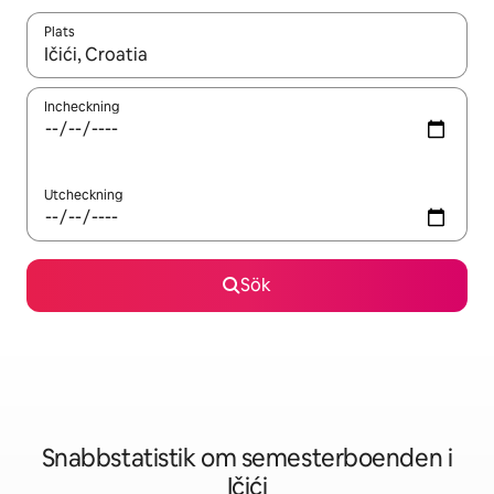
Plats
När resultaten är tillgängliga kan du navigera med upp- och ned
Incheckning
Utcheckning
Sök
Snabbstatistik om semesterboenden i
Ičići