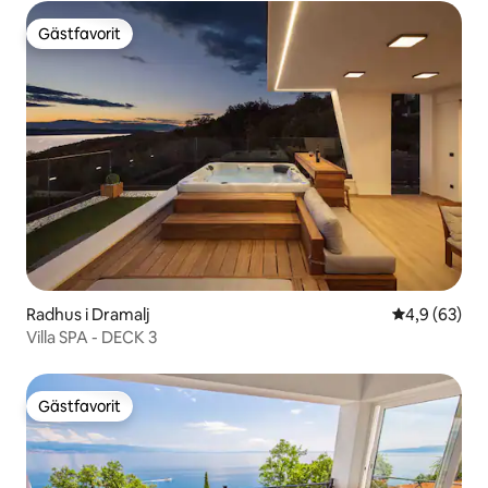
Gästfavorit
Gästfavorit
Radhus i Dramalj
4,9 av 5 i g
4,9 (63)
Villa SPA - DECK 3
Gästfavorit
Gästfavorit