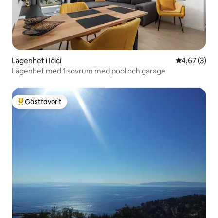
Lägenhet i Ičići
4,67 av 5 i 
4,67 (3)
Lägenhet med 1 sovrum med pool och garage
Gästfavorit
Populär gästfavorit