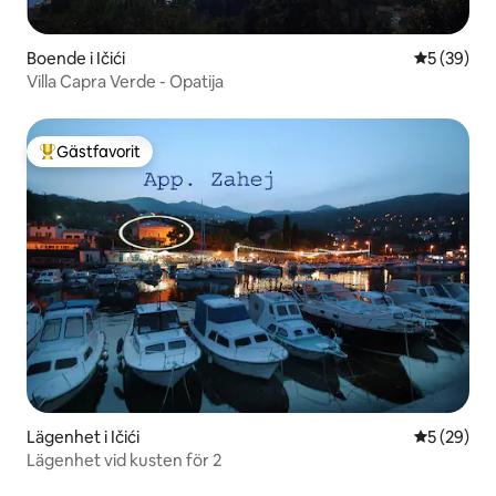
Boende i Ičići
5 av 5 i g
5 (39)
Villa Capra Verde - Opatija
Gästfavorit
Populär gästfavorit
Lägenhet i Ičići
5 av 5 i g
5 (29)
Lägenhet vid kusten för 2