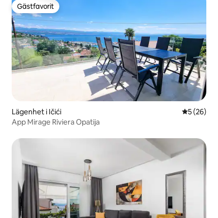
Gästfavorit
Gästfavorit
Lägenhet i Ičići
5 av 5 i g
5 (26)
App Mirage Riviera Opatija