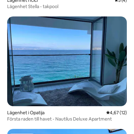
Lägenhet i Ičići
5 av 5 i 
5 (4)
Lägenhet Stella - takpool
Lägenhet i Opatija
4,67 av 5 i g
4,67 (12)
Första raden till havet - Nautilus Deluxe Apartment