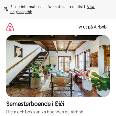
Hoppa
En del information har översatts automatiskt. 
Visa 
till
originalspråk
innehåll
Hyr ut på Airbnb
Semesterboende i Ičići
Hitta och boka unika boenden på Airbnb