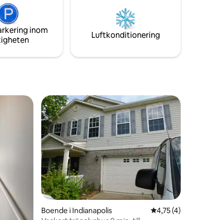
arkering inom
Luftkonditionering
tigheten
Boende i Indianapolis
4,75 av 5 i genomsn
4,75 (4)