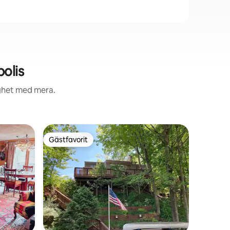
olis
ighet med mera.
Gästfavorit
Gästfavorit