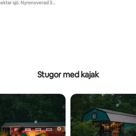
utrymme, husdjur OK!
hektar sjö. Nyrenoverad 3
 badrum
tligt betyg, 76 omdömen
Stugor med kajak