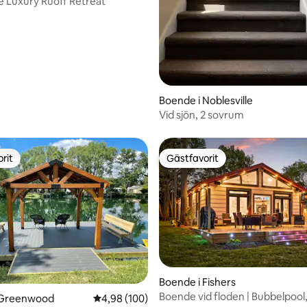
le Luxury Ruoff Retreat
Boende i Noblesville
Vid sjön, 2 sovrum
rit
Gästfavorit
rit
Gästfavorit
Boende i Fishers
Boende vid floden | Bubbelpool
 Greenwood
4,98 av 5 i genomsnittligt betyg, 100 omdöm
4,98 (100)