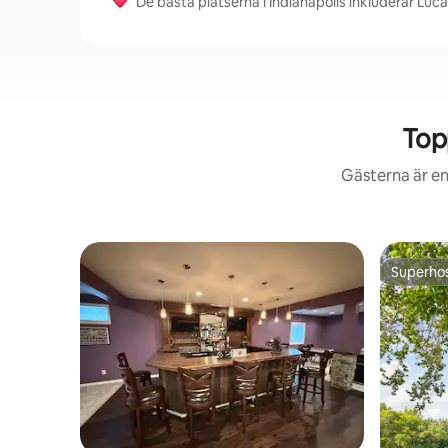
De bästa platserna i Indianapolis inkluderar Luc
Top
Gästerna är en
Superho
Superho