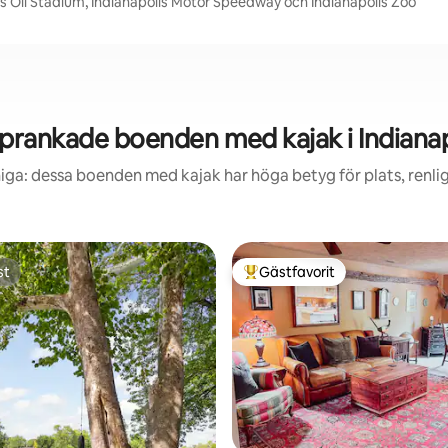
as Oil Stadium, Indianapolis Motor Speedway och Indianapolis Zoo
prankade boenden med kajak i Indianap
iga: dessa boenden med kajak har höga betyg för plats, renl
st
Gästfavorit
st
Populär gästfavorit