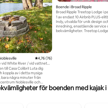
på
Boende i Broad Ripple
Broad Ripple Treetop Lodge i p
1 av endast 10 Airbnb PLUS-eli
Indy, utvalda för unik design oc
inredning, enastående service
bekvämligheter. Treetop Lodge är en
vacker, avkopplande bostad på
våningen, ett kreativt utrymm
charm och smakfulla, lekfulla de
Har ett stort gemensamt rum, 
1 dubbelsäng, 1 160 cm säng, lj
utrustat kök, egen ytterdörr, s
Noblesville
4,76 av 5 i genomsnittligt betyg, 76 omdöm
4,76 (76)
balkong, helt vita BOMULLSLA
vid White River / vid vattnet
GRATIS TVÄTTSERVICE! Vi ligger direkt I
vkopplande utsikt
till Casa Colibri! Luta dig
Broad Ripple Park på 62 tunnla
ch koppla av i detta mysiga
bara en kort promenad till ikon
rån
Ripple Village!
a centrum Noblesville och
kvämligheter för boenden med kajak i 
ark - njut av en hisnande
a ner Koteewi Run, Indianapolis
ara snow tubing hill! Denna
la med 2 sovrum och 1 badrum
tort däck med utsikt över floden