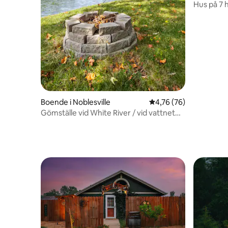
Hus på 7 
sovrum 2
Boende i Noblesville
4,76 av 5 i genomsnit
4,76 (76)
Gömställe vid White River / vid vattnet
och med avkopplande utsikt