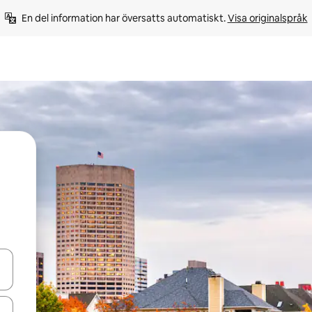
En del information har översatts automatiskt. 
Visa originalspråk
d upp- och nedåtpilarna eller utforska genom att trycka eller svepa.