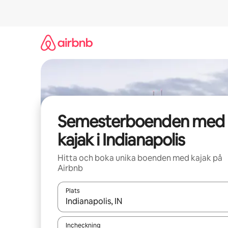
Hoppa
till
innehåll
Semesterboenden med
kajak i Indianapolis
Hitta och boka unika boenden med kajak på
Airbnb
Plats
När resultaten är tillgängliga kan du navigera me
Incheckning