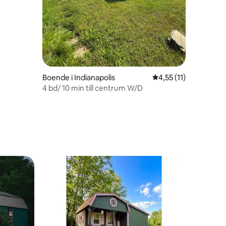
Boende i Indianapolis
4,55 av 5 i genomsni
4,55 (11)
4 bd/ 10 min till centrum W/D