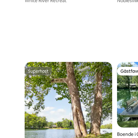
White River Retreat
Noblesvil
Superhost
Gästfavo
Superhost
Gästfavo
Boende i