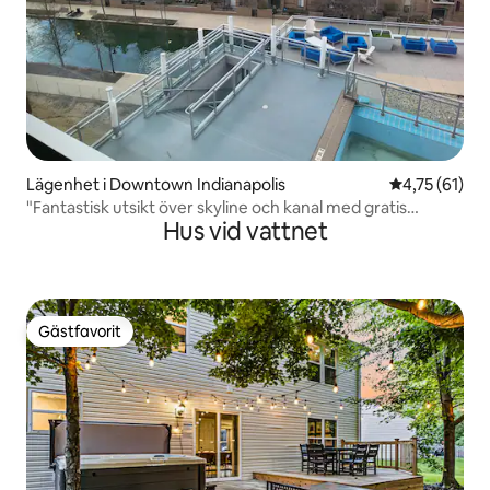
Lägenhet i Downtown Indianapolis
4,75 av 5 i g
4,75 (61)
"Fantastisk utsikt över skyline och kanal med gratis
Hus vid vattnet
parkering"
Gästfavorit
Gästfavorit