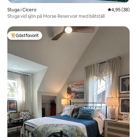
Stuga i Cicero
4,95 av 5 i g
4,95 (38)
Stuga vid sjön på Morse Reservoir med båtställ
Gästfavorit
Populär gästfavorit