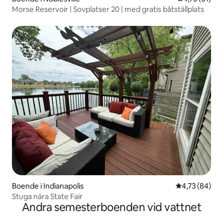
Morse Reservoir | Sovplatser 20 | med gratis båtställplats
Boende i Indianapolis
4,73 av 5 i g
4,73 (84)
Stuga nära State Fair
Andra semesterboenden vid vattnet