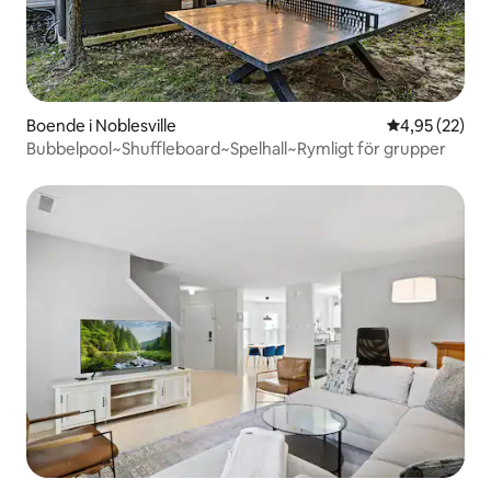
Boende i Noblesville
4,95 av 5 i g
4,95 (22)
Bubbelpool~Shuffleboard~Spelhall~Rymligt för grupper