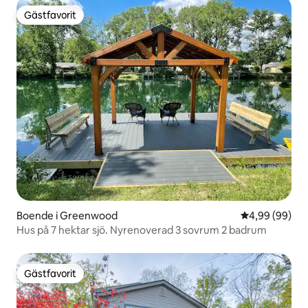
Gästfavorit
Gästfavorit
Boende i Greenwood
4,99 av 5 i g
4,99 (99)
Hus på 7 hektar sjö. Nyrenoverad 3 sovrum 2 badrum
Gästfavorit
Gästfavorit