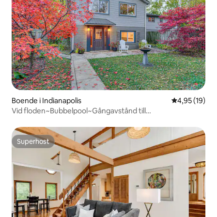
Boende i Indianapolis
4,95 av 5 i g
4,95 (19)
Vid floden~Bubbelpool~Gångavstånd till
Butler~Rymligt~Unikt
Superhost
Superhost