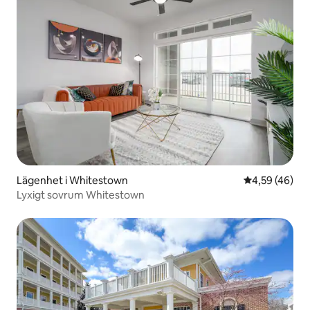
Lägenhet i Whitestown
4,59 av 5 i g
4,59 (46)
Lyxigt sovrum Whitestown