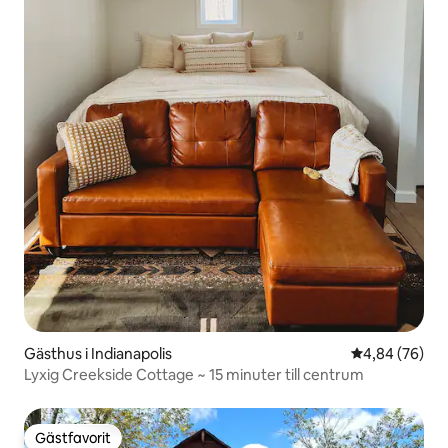
Gästhus i Indianapolis
4,84 av 5 i g
4,84 (76)
Lyxig Creekside Cottage ~ 15 minuter till centrum
Gästfavorit
Gästfavorit