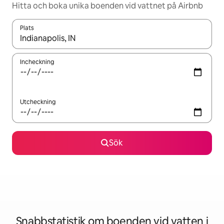
Hitta och boka unika boenden vid vattnet på Airbnb
Plats
När resultaten är tillgängliga kan du navigera med upp- och ned
Incheckning
Utcheckning
Sök
Snabbstatistik om boenden vid vatten i