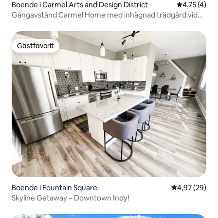
Boende i Carmel Arts and Design District
4,75 av 5 i
4,75 (4)
Gångavstånd Carmel Home med inhägnad trädgård vid
vattnet
Gästfavorit
Gästfavorit
Boende i Fountain Square
4,97 av 5 i g
4,97 (29)
Skyline Getaway – Downtown Indy!