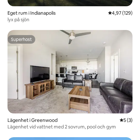
Eget rum i Indianapolis
4,97 av 5 i ge
4,97 (129)
lyx på sjön
Superhost
Superhost
Lägenhet i Greenwood
5 av 5 i 
5 (3)
Lägenhet vid vattnet med 2 sovrum, pool och gym