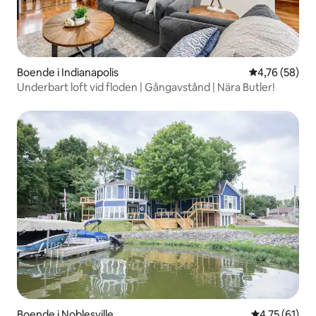
Boende i Indianapolis
4,76 av 5 i g
4,76 (58)
Underbart loft vid floden | Gångavstånd | Nära Butler!
Boende i Noblesville
4,75 av 5 i g
4,75 (61)