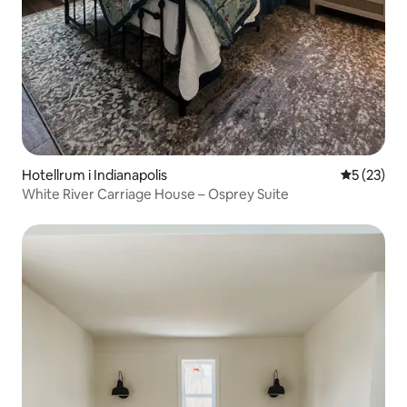
Hotellrum i Indianapolis
5 av 5 i g
5 (23)
White River Carriage House – Osprey Suite