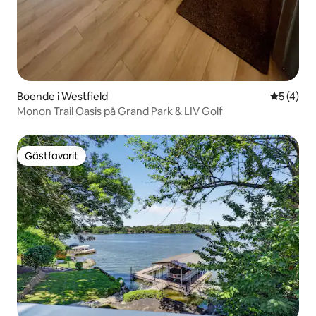
Boende i Westfield
5 av 5 i 
5 (4)
Monon Trail Oasis på Grand Park & LIV Golf
Gästfavorit
Gästfavorit