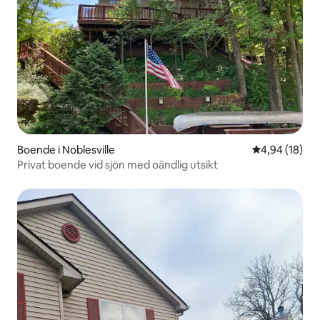
Boende i Noblesville
4,94 av 5 i g
4,94 (18)
Privat boende vid sjön med oändlig utsikt