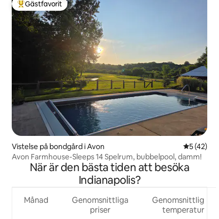
Gästfavorit
Populär gästfavorit
Vistelse på bondgård i Avon
5 av 5 i g
5 (42)
Avon Farmhouse-Sleeps 14 Spelrum, bubbelpool, damm!
När är den bästa tiden att besöka
Indianapolis?
Månad
Genomsnittliga
Genomsnittlig
priser
temperatur