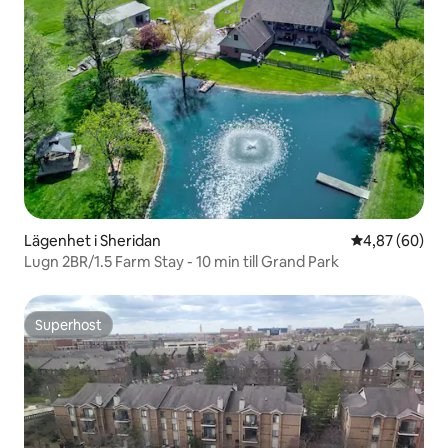
Lägenhet i Sheridan
4,87 av 5 i g
4,87 (60)
Lugn 2BR/1.5 Farm Stay - 10 min till Grand Park
Superhost
Superhost