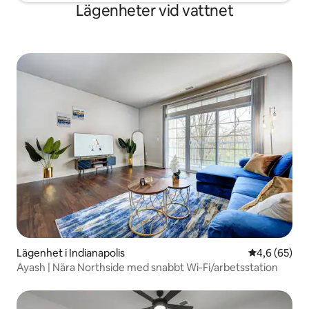
Lägenheter vid vattnet
Lägenhet i Indianapolis
4,6 av 5 i g
4,6 (65)
Ayash | Nära Northside med snabbt Wi-Fi/arbetsstation