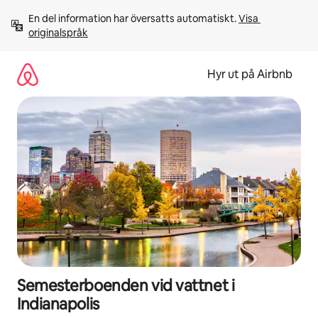
Hoppa
En del information har översatts automatiskt. 
Visa 
till
originalspråk
innehåll
Hyr ut på Airbnb
Semesterboenden vid vattnet i
Indianapolis