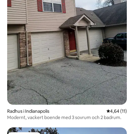
Radhus i Indianapolis
4,64 av 5 i g
4,64 (11)
Modernt, vackert boende med 3 sovrum och 2 badrum.