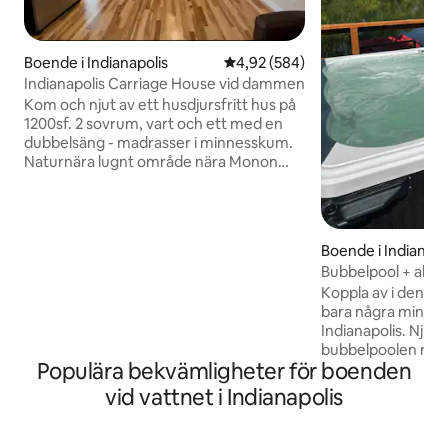
Boende i Indianapolis
4,92 av 5 i genomsnittligt bety
4,92 (584)
Indianapolis Carriage House vid dammen
Kom och njut av ett husdjursfritt hus på
1200sf. 2 sovrum, vart och ett med en
dubbelsäng - madrasser i minnesskum.
Naturnära lugnt område nära Monon
Trail & Broadripple. Fullt utrustat kök.
Tvättmaskin och tumlare. Smart-TV och
Keurig. En bil tillåten per bokning. Ingen
parkering på gatan tillåten. Ingen
Boende i Indianapo
rökning av NÅGOT SLAG inom
Bubbelpool + altan
fastigheten. Det finns trappor till denna
nära centrum
Koppla av i denna 
enhet. INGA FESTER, EVENEMANG eller
bara några minuter
SAMMANTRÄFFANDEN. GÄSTER HAR
Indianapolis. Njut 
INTE TILLGÅNG TILL DAMMEN ELLER
bubbelpoolen med 
BAKGÅRDEN. VI HYR INTE UT TILL
Populära bekvämligheter för boenden
vattnet och njut 
LOKALINVÅNARE. INGEN PARKERING
medan båtarna glider förb
FÖR HUSBIL, SLÄPVAGN ELLER BUSS.
vid vattnet i Indianapolis
du ett mysigt, m
inredning i varmt t
eller en tjejhelg. B