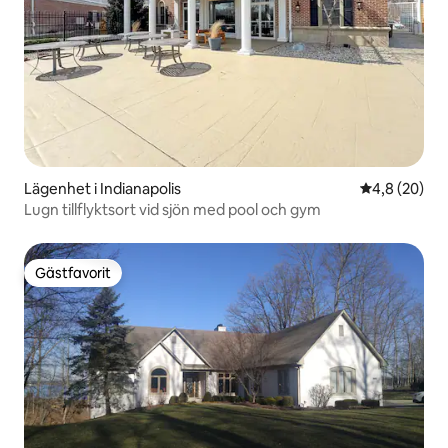
Lägenhet i Indianapolis
4,8 av 5 i g
4,8 (20)
Lugn tillflyktsort vid sjön med pool och gym
Gästfavorit
Gästfavorit