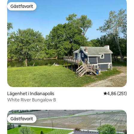
Gästfavorit
Gästfavorit
Lägenhet i Indianapolis
4,86 av 5 i ge
4,86 (251)
White River Bungalow B
Gästfavorit
Gästfavorit