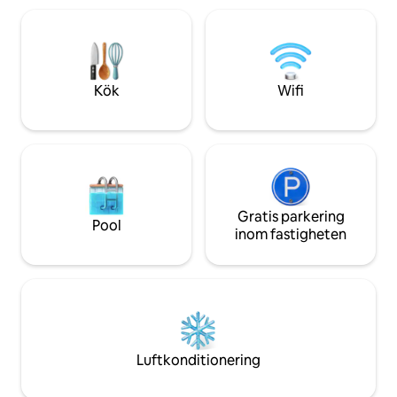
lugnt bostadsomr
balans mellan nat
Oavsett om du är h
eller utforska stad
mysiga tillflyktsstä
Kök
Wifi
som Indy har att e
Gratis parkering
Pool
inom fastigheten
Luftkonditionering