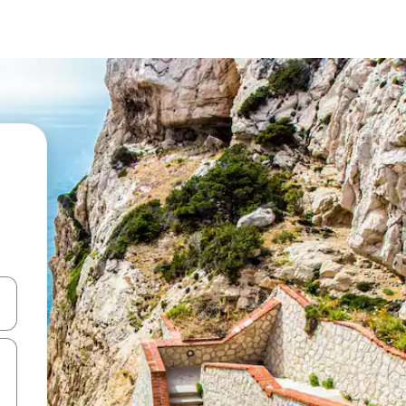
d upp- och nedåtpilarna eller utforska genom att trycka eller svepa.