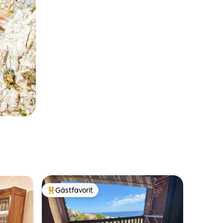
Gästfavorit
Populär gästfavorit