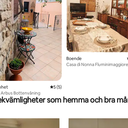
ligt betyg, 104 omdömen
Boende
Casa di Nonna Fluminimaggiore
verde
nhet
5 av 5 i genomsnittligt betyg, 5 omdöm
5 (5)
 Arbus Bottenvåning
kvämligheter som hemma och bra mån