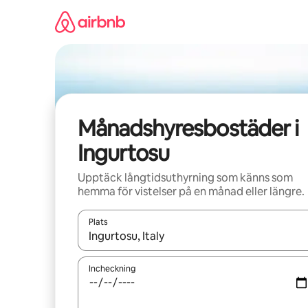
Hoppa
till
innehåll
Månadshyresbostäder i
Ingurtosu
Upptäck långtidsuthyrning som känns som
hemma för vistelser på en månad eller längre.
Plats
När resultaten är tillgängliga kan du navigera me
Incheckning