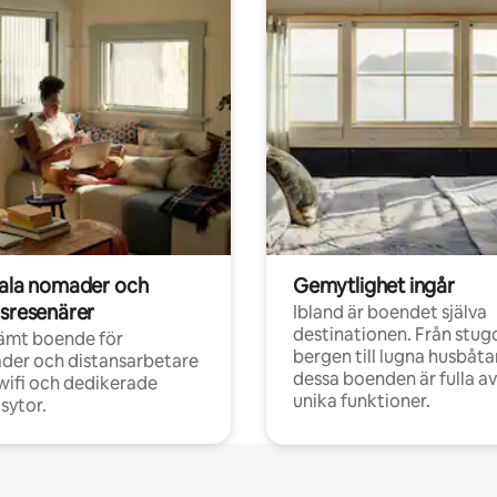
tala nomader och
Gemytlighet ingår
rsresenärer
Ibland är boendet själva
destinationen. Från stugo
ämt boende för
bergen till lugna husbåtar
der och distansarbetare
dessa boenden är fulla av
ifi och dedikerade
unika funktioner.
sytor.