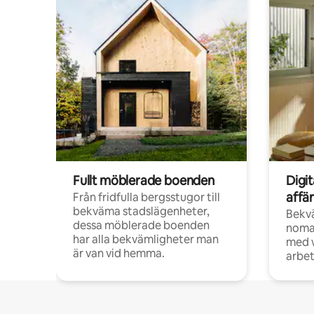
Fullt möblerade boenden
Digi
affä
Från fridfulla bergsstugor till
bekväma stadslägenheter,
Bekv
dessa möblerade boenden
noma
har alla bekvämligheter man
med w
är van vid hemma.
arbet