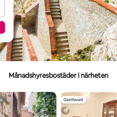
Månadshyresbostäder i närheten
st
Gästfavorit
st
Gästfavorit