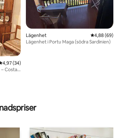
Lägenhet
4,88 av 5 i genomsnit
4,88 (69)
Lägenhet i Portu Maga (södra Sardinien)
4,97 av 5 i genomsnittligt betyg, 34 omdömen
4,97 (34)
 – Costa
en
adspriser