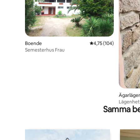
Boende
4,75 av 5 i genomsnitt
4,75 (104)
Semesterhus Frau
Ägarläge
Lägenhet
Samma be