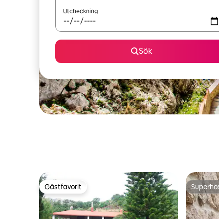
Utcheckning
Sök
Gästfavorit
Superho
Gästfavorit
Superho