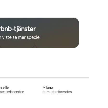
rbnb-tjänster
 vistelse mer speciell
seille
Milano
mesterboenden
Semesterboenden