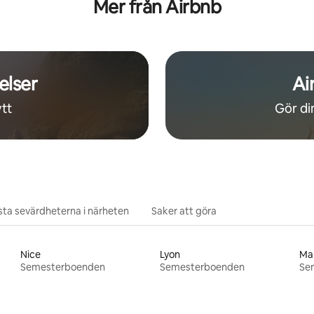
Mer från Airbnb
elser
Ai
tt
Gör din
ta sevärdheterna i närheten
Saker att göra
Nice
Lyon
Mar
Semesterboenden
Semesterboenden
Se