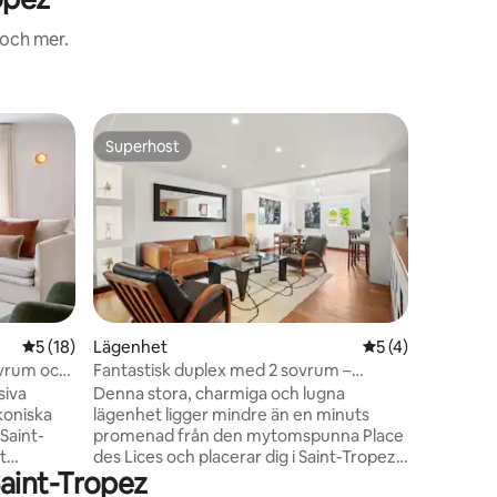
 och mer.
Ägarläge
Superhost
Gästf
Superhost
Populär
Floralies
Vacker l
från Pla
nyligen 
inredning
Stor komf
(induktio
kombiner
kaffemas
en
5 av 5 i genomsnittligt betyg, 18 omdömen
5 (18)
Lägenhet
5 av 5 i genomsn
5 (4)
tvättmas
sovrum och
Fantastisk duplex med 2 sovrum –
toalett.
terrass – hjärtat av St Tropez
siva
Denna stora, charmiga och lugna
SONOS, fi
koniska
lägenhet ligger mindre än en minuts
luftkondi
 Saint-
promenad från den mytomspunna Place
solig uts
des Lices och placerar dig i Saint-Tropez
markis
aint-Tropez
ster.
pulserande hjärta, inom gångavstånd