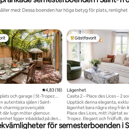
åller med: Dessa boenden har höga betyg för plats, renlighet
rit
Gästfavorit
rit
Populär gästfavorit
tligt betyg, 12 omdömen
4,83 av 5 i genomsnittligt betyg, 18 omdöm
4,83 (18)
Lägenhet
eplats och garage | St-Tropez
Casita 2 – Place des Lices – 2 
parkering
 autentiska själen i Saint-
Upptäck denna eleganta, exklu
en charmig provençalsk
lägenhet bara några steg från i
ort där lugn möter glamour.
Place des Lices, mitt i hjärtat av
enhet ligger inbäddad på den
Tropez. Elegant och fridfullt, det
ekvämligheter för semesterboenden i S
a Place du 15ème Corps och är
välkomnar bekvämt upp till 4 gä