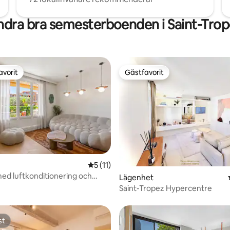
dra bra semesterboenden i Saint-Tro
avorit
Gästfavorit
gästfavorit
Gästfavorit
5 av 5 i genomsnittligt betyg, 11 omdöm
5 (11)
med luftkonditionering och
tligt betyg, 37 omdömen
Lägenhet
 – Saint-Tropez
Saint-Tropez Hypercentre
st
st