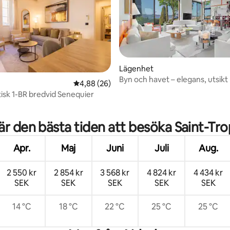
Lägenhet
Byn och havet – elegans, utsikt 
4,88 av 5 i genomsnittligt betyg, 26 omdöm
4,88 (26)
parkering
tisk 1-BR bredvid Senequier
tligt betyg, 51 omdömen
är den bästa tiden att besöka Saint-Tr
Apr.
Maj
Juni
Juli
Aug.
2 550 kr
2 854 kr
3 568 kr
4 824 kr
4 434 kr
SEK
SEK
SEK
SEK
SEK
14 °C
18 °C
22 °C
25 °C
25 °C