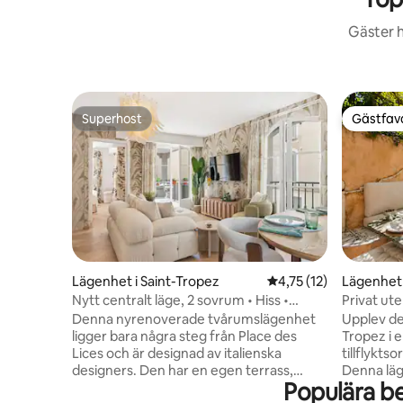
Gäster h
Superhost
Gästfavo
Superhost
Gästfavo
Lägenhet i Saint-Tropez
4,75 av 5 i genomsnit
4,75 (12)
Lägenhet
Nytt centralt läge, 2 sovrum • Hiss •
Privat ut
Parkering • Terrass • Sällsynt
centrum
Denna nyrenoverade tvårumslägenhet
Upplev den
ligger bara några steg från Place des
Tropez i 
Lices och är designad av italienska
tillflykts
designers. Den har en egen terrass,
Denna läg
Populära b
säker parkering och hiss – något som är
pittoresk