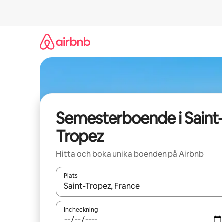
Hoppa
till
innehåll
Semesterboende i Saint
Tropez
Hitta och boka unika boenden på Airbnb
Plats
När resultaten är tillgängliga kan du navigera me
Incheckning