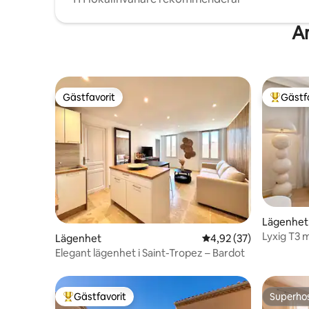
An
Gästfavorit
Gästf
Gästfavorit
Populär 
Lägenhet
Lyxig T3 
Lägenhet
4,92 av 5 i genomsnit
4,92 (37)
parkering
Elegant lägenhet i Saint-Tropez – Bardot
Gästfavorit
Superho
Populär gästfavorit
Superho