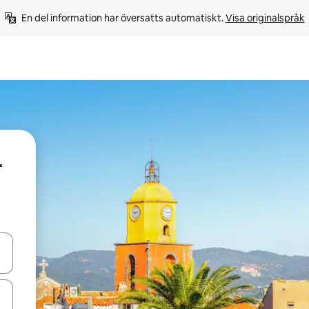
En del information har översatts automatiskt. 
Visa originalspråk
-
d upp- och nedåtpilarna eller utforska genom att trycka eller svepa.