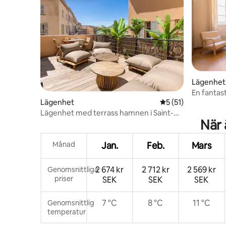
Lägenhet
En fantas
Lägenhet
5 av 5 i genomsnit
5 (51)
Lägenhet med terrass hamnen i Saint-
När 
Tropez
Månad
Jan.
Feb.
Mars
2 674 kr
2 712 kr
2 569 kr
Genomsnittliga
priser
SEK
SEK
SEK
7 °C
8 °C
11 °C
Genomsnittlig
temperatur