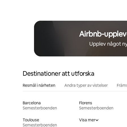
Airbnb-upplev
Upplev något ny
Destinationer att utforska
Resmål i närheten
Andra typer av vistelser
Främs
Barcelona
Florens
Semesterboenden
Semesterboenden
Toulouse
Visa mer
Semesterboenden