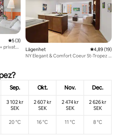
5 av 5 i genomsnittligt betyg, 3 omdömen
5 (3)
+ privat
en
Lägenhet
4,89 av 5 i genomsnit
4,89 (19)
NY Elegant & Comfort Coeur St-Tropez -
Hög kvalitet
opez?
Sep.
Okt.
Nov.
Dec.
3 102 kr
2 607 kr
2 474 kr
2 626 kr
SEK
SEK
SEK
SEK
20 °C
16 °C
11 °C
8 °C