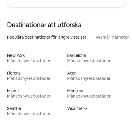
Destinationer att utforska
Populära destinationer för längre vistelser
Resmål i närheten
New York
Barcelona
Månadshyresbostäder
Månadshyresbostäder
Florens
Aten
Månadshyresbostäder
Månadshyresbostäder
Miami
Montreal
Månadshyresbostäder
Månadshyresbostäder
Seattle
Visa mer
Månadshyresbostäder