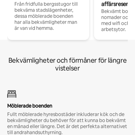
affärsresenär
Från fridfulla bergsstugor till
bekväma stadslägenheter,
Bekvämt boend
dessa möblerade boenden
nomader och d
har alla bekvämligheter man
med wifi och d
är van vid hemma.
arbetsytor.
Bekvämligheter och förmåner för längre
vistelser
Möblerade boenden
Fullt möblerade hyresbostäder inkluderar kök och de
bekvämligheter du behöver för att kunna bo bekvämt
en månad eller längre. Det är det perfekta alternativet
till andrahandsuthyrning.