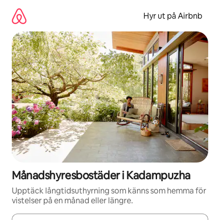
Hoppa
till
Hyr ut på Airbnb
innehåll
Månadshyresbostäder i Kadampuzha
Upptäck långtidsuthyrning som känns som hemma för
vistelser på en månad eller längre.