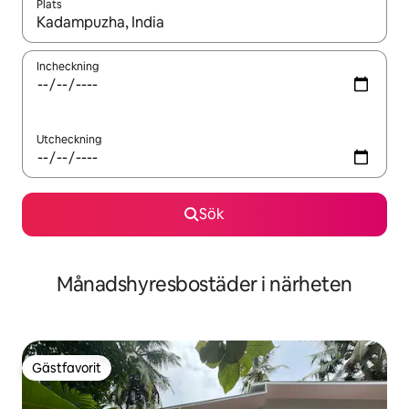
Plats
När resultaten är tillgängliga kan du navigera med upp- och ned
Incheckning
Utcheckning
Sök
Månadshyresbostäder i närheten
Gästfavorit
Gästfavorit