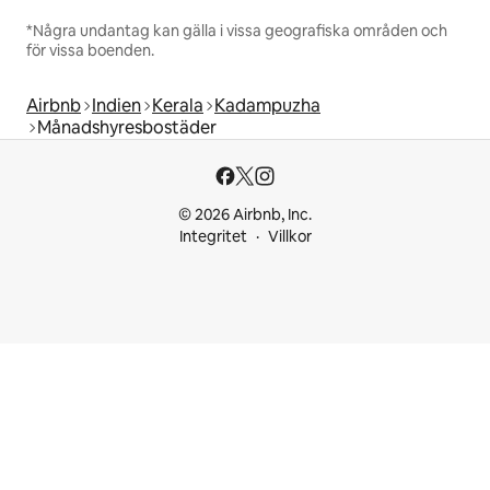
*Några undantag kan gälla i vissa geografiska områden och
för vissa boenden.
Airbnb
Indien
Kerala
Kadampuzha
Månadshyresbostäder
© 2026 Airbnb, Inc.
Integritet
Villkor