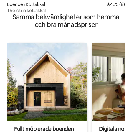
Boende i Kottakkal
4,75 av 5 i 
4,75 (8)
The Atria kottakkal
Samma bekvämligheter som hemma
och bra månadspriser
Fullt möblerade boenden
Digitala nom