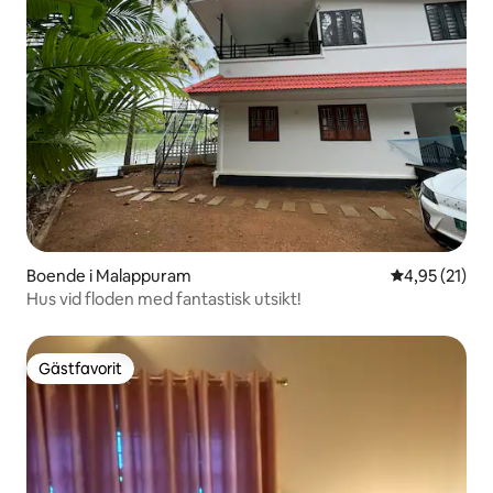
Boende i Malappuram
4,95 av 5 i g
4,95 (21)
Hus vid floden med fantastisk utsikt!
Gästfavorit
Gästfavorit