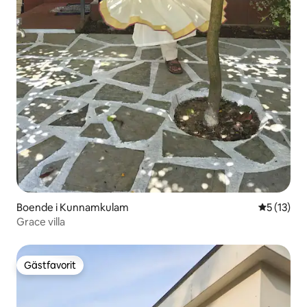
Boende i Kunnamkulam
5 av 5 i g
5 (13)
Grace villa
Gästfavorit
Gästfavorit