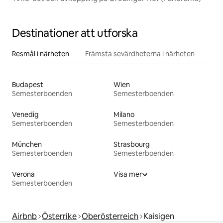
Destinationer att utforska
Resmål i närheten
Främsta sevärdheterna i närheten
Budapest
Wien
Semesterboenden
Semesterboenden
Venedig
Milano
Semesterboenden
Semesterboenden
München
Strasbourg
Semesterboenden
Semesterboenden
Verona
Visa mer
Semesterboenden
Airbnb
Österrike
Oberösterreich
Kaisigen