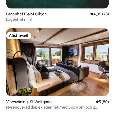
Lägenhet i Saint Gilgen
4,99 av 5 i g
4,99 (73)
Lägenhet nr. 8
Gästfavorit
Gästfavorit
Vindsvåning i St Wolfgang
5 av 5 i g
5 (80)
Nyrenoverad duplexlägenhet med 3 sovrum och 2
badrum