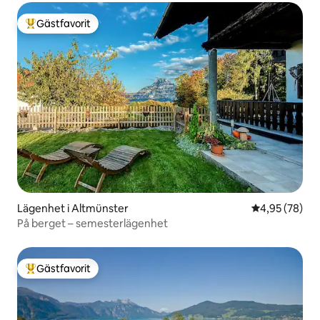
Gästfavorit
Populär gästfavorit
Lägenhet i Altmünster
4,95 av 5 i g
4,95 (78)
På berget – semesterlägenhet
Gästfavorit
Populär gästfavorit