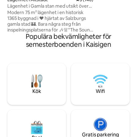
Neubacher
Lägenhet i Gamla stan med utsikt över
katedralen!
Modern 75 m² lägenhet i en historisk
1365 byggnad i ❤️ hjärtat av Salzburgs
gamla stad 🏰. Bara några steg från
inspelningsplatserna för 🎶👗"The Sound
Populära bekvämligheter för
of Music",🎭 Festival Hall, 🌟
julmarknaden och 🎼Mozarts
semesterboenden i Kaisigen
födelseplats. Upplev Salzburg som en
lokalinvånare!😊 • Unik katedralvy från
sängen! • 🏰Alla större sevärdheter
ligger inom gångavstånd • 75 m² (ca. 807
kvadratfot), på 2:a våningen "3:e
våningen (amerikanskt system)",
tillgänglig via hiss (endast ca. 4 cm
tröskel vid byggnadens ingång).
Kök
Wifi
Gratis parkering