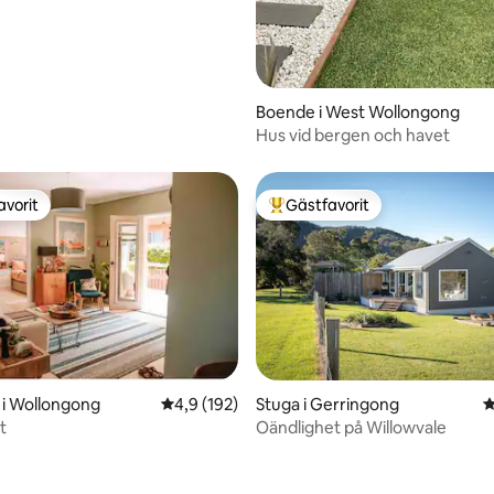
Boende i West Wollongong
Hus vid bergen och havet
avorit
Gästfavorit
gästfavorit
Populär gästfavorit
 i Wollongong
4,9 av 5 i genomsnittligt betyg, 192 omdöm
4,9 (192)
Stuga i Gerringong
4
lt
Oändlighet på Willowvale
ligt betyg, 103 omdömen