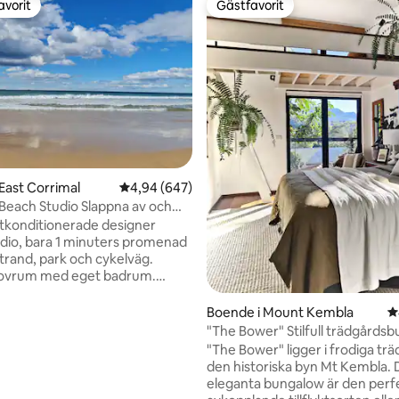
avorit
Gästfavorit
gästfavorit
Gästfavorit
ligt betyg, 174 omdömen
 East Corrimal
4,94 av 5 i genomsnittligt betyg, 647 omdöm
4,94 (647)
Studio Slappna av och
i strandstil
tkonditionerade designer
dio, bara 1 minuters promenad
 strand, park och cykelväg.
sovrum med eget badrum.
at vardagsrum, matplats och
åde. Netflix och WiFi
Boende i Mount Kembla
4
"The Bower" Stilfull trädgårds
h livsmedelsbutik. Mindre än 5
Mount Kembla
"The Bower" ligger i frodiga trä
ilresa till lokala köpcentrum
den historiska byn Mt Kembla.
ranger. 10 minuters bilresa till
eleganta bungalow är den perf
CBD och UOW. Koppla av