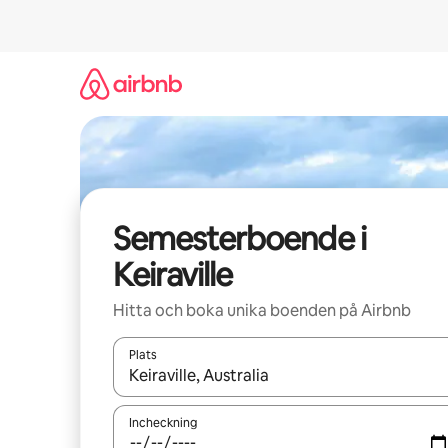
Hoppa
till
innehåll
Semesterboende i
Keiraville
Hitta och boka unika boenden på Airbnb
Plats
När resultaten är tillgängliga kan du navigera me
Incheckning