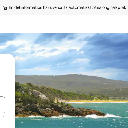
En del information har översatts automatiskt. 
Visa originalspråk
d upp- och nedåtpilarna eller utforska genom att trycka eller svepa.