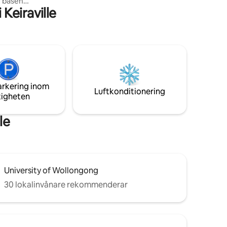
r basen
fågellivet.
Keiraville
outh
Mount
n drink
ch runt
 stora
arkering inom
ller
Luftkonditionering
tigheten
le
University of Wollongong
30 lokalinvånare rekommenderar