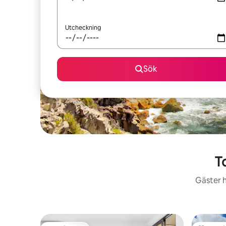
Utcheckning
Sök
T
Gäster h