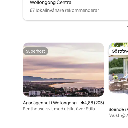
Wollongong Central
67 lokalinvånare rekommenderar
Superhost
Gästfavo
Superhost
Gästfavo
Ägarlägenhet i Wollongong
4,88 av 5 i genomsnitt
4,88 (205)
Penthouse-svit med utsikt över Stilla
Boende i
havet
"Austi @ 