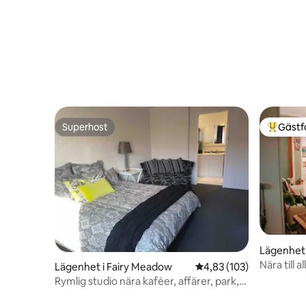
Superhost
Gästf
Superhost
Populär 
Lägenhet
Nära till al
Lägenhet i Fairy Meadow
4,83 av 5 i genomsnitt
4,83 (103)
Rymlig studio nära kaféer, affärer, park,
strand