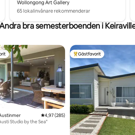
Wollongong Art Gallery
65 lokalinvånare rekommenderar
Andra bra semesterboenden i Keiravill
rit
Gästfavorit
rit
Populär gästfavorit
ligt betyg, 205 omdömen
 Austinmer
4,97 av 5 i genomsnittligt betyg, 285 omdöm
4,97 (285)
Austi Studio by the Sea"