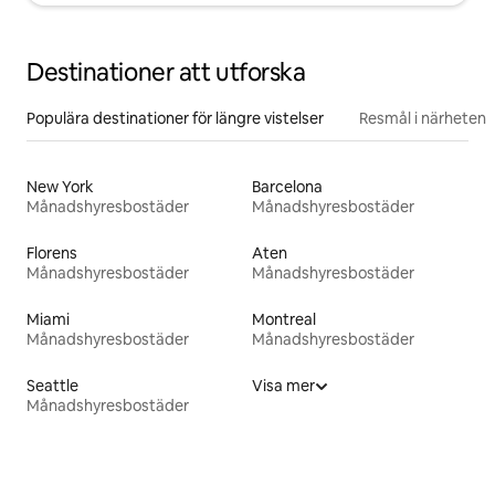
Destinationer att utforska
Populära destinationer för längre vistelser
Resmål i närheten
New York
Barcelona
Månadshyresbostäder
Månadshyresbostäder
Florens
Aten
Månadshyresbostäder
Månadshyresbostäder
Miami
Montreal
Månadshyresbostäder
Månadshyresbostäder
Seattle
Visa mer
Månadshyresbostäder