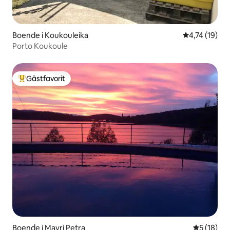
Boende i Koukouleika
4,74 av 5 i g
4,74 (19)
Porto Koukoule
Gästfavorit
Populär gästfavorit
Boende i Mavri Petra
5 av 5 i g
5 (18)