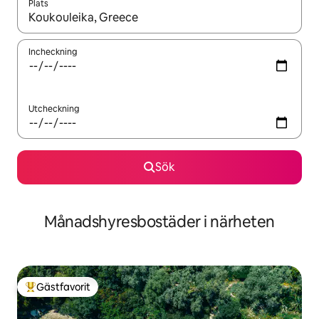
Plats
När resultaten är tillgängliga kan du navigera med upp- och ned
Incheckning
Utcheckning
Sök
Månadshyresbostäder i närheten
Gästfavorit
Populär gästfavorit