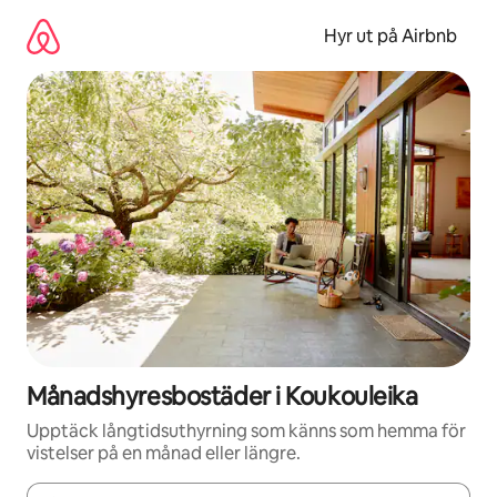
Hoppa
till
Hyr ut på Airbnb
innehåll
Månadshyresbostäder i Koukouleika
Upptäck långtidsuthyrning som känns som hemma för
vistelser på en månad eller längre.