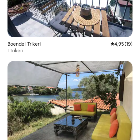
Boende i Trikeri
4,95 av 5 i g
4,95 (19)
I Trikeri