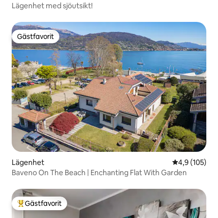
Lägenhet med sjöutsikt!
Gästfavorit
Gästfavorit
Lägenhet
4,9 av 5 i ge
4,9 (105)
Baveno On The Beach | Enchanting Flat With Garden
Gästfavorit
Populär gästfavorit