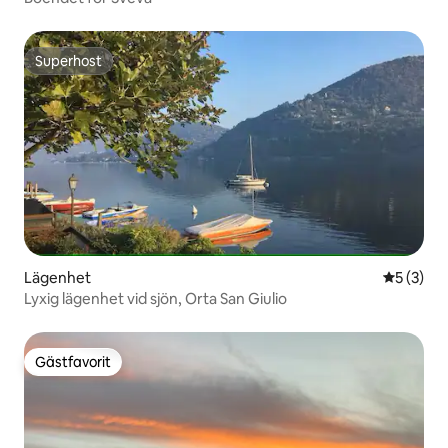
Superhost
Superhost
Lägenhet
5 av 5 i 
5 (3)
Lyxig lägenhet vid sjön, Orta San Giulio
Gästfavorit
Gästfavorit