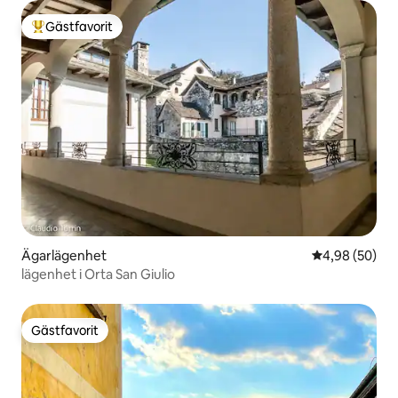
Gästfavorit
Populär gästfavorit
Ägarlägenhet
4,98 av 5 i g
4,98 (50)
lägenhet i Orta San Giulio
Gästfavorit
Gästfavorit