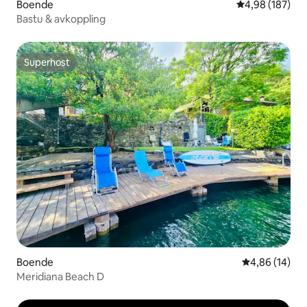
Boende
4,98 av 5 i ge
4,98 (187)
Bastu & avkoppling
Superhost
Superhost
Boende
4,86 av 5 i g
4,86 (14)
Meridiana Beach D