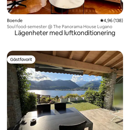
Boende
4,96 av 5 i ge
4,96 (138)
Soul food-semester @ The Panorama House Lugano
Lägenheter med luftkonditionering
Gästfavorit
Gästfavorit