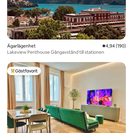
Ägarlägenhet
4,94 av 5 i ge
4,94 (190)
Lakeview Penthouse Gångavstånd till stationen
Gästfavorit
Populär gästfavorit