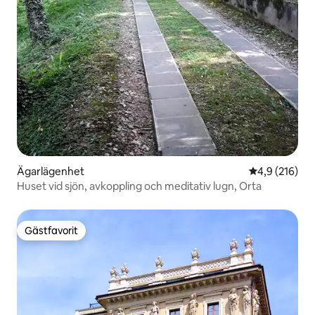
Ägarlägenhet
4,9 av 5 i ge
4,9 (216)
Huset vid sjön, avkoppling och meditativ lugn, Orta
Gästfavorit
Gästfavorit