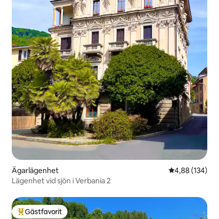
Ägarlägenhet
4,88 av 5 i ge
4,88 (134)
Lägenhet vid sjön i Verbania 2
Gästfavorit
Populär gästfavorit