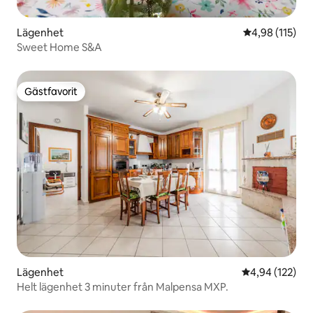
Lägenhet
4,98 av 5 i ge
4,98 (115)
Sweet Home S&A
Gästfavorit
Gästfavorit
Lägenhet
4,94 av 5 i ge
4,94 (122)
Helt lägenhet 3 minuter från Malpensa MXP.