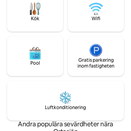
den lägsta våningen. Perfekt för par och
med direkt tillgång ti
familjer men inte för äldre eller grupper
önskar dig en härli
om 4 vuxna.
Kök
Wifi
Gratis parkering
Pool
inom fastigheten
Luftkonditionering
Andra populära sevärdheter nära