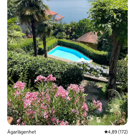
Ägarlägenhet
4,89 av 5 i ge
4,89 (172)