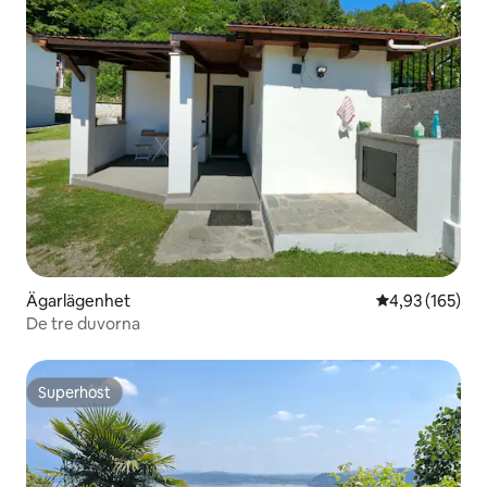
Ägarlägenhet
4,93 av 5 i ge
4,93 (165)
De tre duvorna
Superhost
Superhost