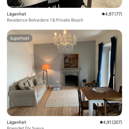
Lägenhet
4,97 av 5 i g
4,97 (77)
Residence Belvedere 1 & Private Beach
Superhost
Superhost
Lägenhet
4,91 av 5 i ge
4,91 (207)
Boendet för Sveva