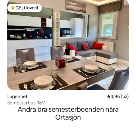
Gästfavorit
Populär gästfavorit
Lägenhet
4,96 av 5 i g
4,96 (52)
Semesterhus R&V
Andra bra semesterboenden nära
Ortasjön