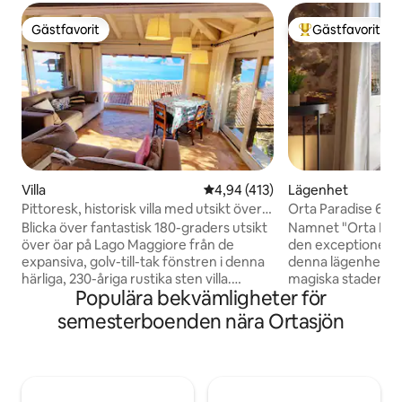
Gästfavorit
Gästfavorit
Gästfavorit
Populär gästfavor
Villa
4,94 av 5 i genomsnittligt bet
4,94 (413)
Lägenhet
Pittoresk, historisk villa med utsikt över
Orta Paradise 6
ön
Blicka över fantastisk 180-graders utsikt
Namnet "Orta Para
över öar på Lago Maggiore från de
den exceptionella
expansiva, golv-till-tak fönstren i denna
denna lägenhet, 
härliga, 230-åriga rustika sten villa.
magiska staden Ort
Populära bekvämligheter för
Antika möbler kompletterar perfekt den
erbjuda besökare. 
historiska arkitekturen. Huset ligger på 3
mitt i den historis
semesterboenden nära Ortasjön
våningar så det krävs en hel del
de mest förtrolla
promenader upp och ner för trappor.
och kommer att ge
Det största sovrummet ligger på
tillgång till de b
övervåningen och det andra sovrummet
restaurangerna i 
(två enkelsängar) och badrummet på
möjligheten att ko