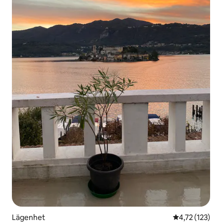
Lägenhet
4,72 av 5 i ge
4,72 (123)