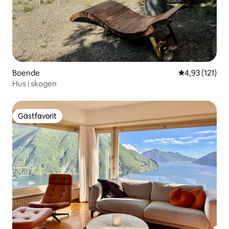
Boende
4,93 av 5 i ge
4,93 (121)
Hus i skogen
Gästfavorit
Gästfavorit