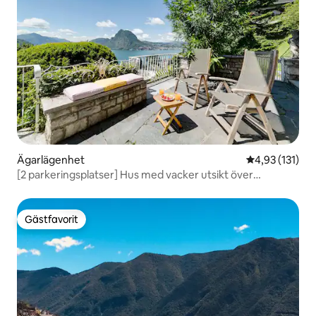
Ägarlägenhet
4,93 av 5 i ge
4,93 (131)
[2 parkeringsplatser] Hus med vacker utsikt över
Luganosjön!
Gästfavorit
Gästfavorit