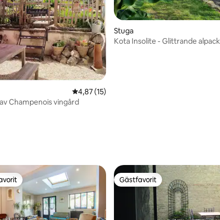
Stuga
Kota Insolite - Glittrande alpack
Mosson
4,87 av 5 i genomsnittligt betyg, 15 omdöm
4,87 (15)
 av Champenois vingård
tligt betyg, 36 omdömen
avorit
Gästfavorit
gästfavorit
Gästfavorit