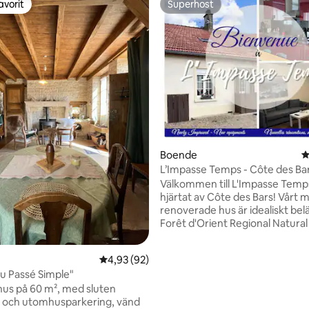
avorit
Superhost
gästfavorit
Superhost
Boende
4
L’Impasse Temps - Côte des Ba
Välkommen till L'Impasse Temps. Fly t
tligt betyg, 35 omdömen
hjärtat av Côte des Bars! Vårt 
renoverade hus är idealiskt bel
Forêt d'Orient Regional Natural
Nigloland nöjespark, Charles de
Memorial och den berömda Cit
4,93 av 5 i genomsnittligt betyg, 92 omdöm
4,93 (92)
Natur, avkoppling och nya uppt
u Passé Simple"
väntar på dig! Bekvämt beläget mindre
hus på 60 m², med sluten
än 1 km från motorvägen A5 oc
 och utomhusparkering, vänd
minuter från Nigloland, erbjude