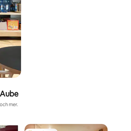
-Aube
 och mer.
Boende