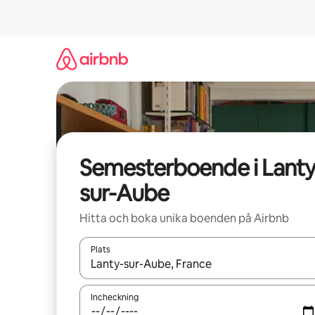
Hoppa
till
innehåll
Semesterboende i Lanty
sur-Aube
Hitta och boka unika boenden på Airbnb
Plats
När resultaten är tillgängliga kan du navigera me
Incheckning