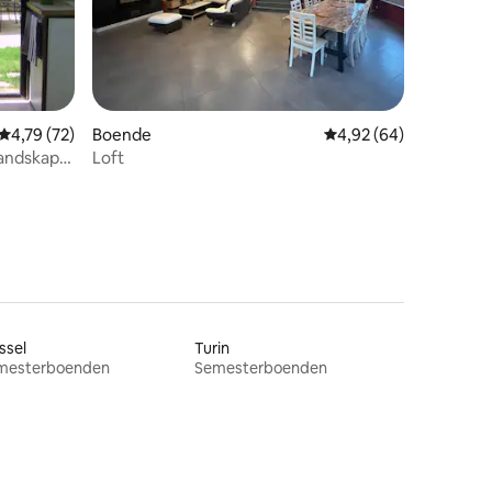
en
4,79 av 5 i genomsnittligt betyg, 72 omdömen
4,79 (72)
Boende
4,92 av 5 i genomsnit
4,92 (64)
landskap
Loft
ssel
Turin
mesterboenden
Semesterboenden