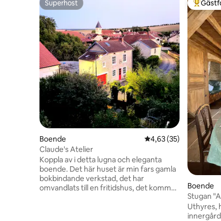
Superhost
Gästf
Superhost
Populär 
Boende
4,63 av 5 i genomsnit
4,63 (35)
Claude's Atelier
Koppla av i detta lugna och eleganta
boende. Det här huset är min fars gamla
bokbindande verkstad, det har
Boende
omvandlats till en fritidshus, det kommer
Stugan "A
att vara perfekt för ett par eller en liten
Uthyres, 
familj . Den består av en matsal öppen
innergård
mot ett rustikt pentry,