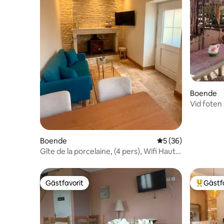
Boende
Vid foten
Boende
5 av 5 i genomsnit
5 (36)
Gîte de la porcelaine, (4 pers), Wifi Haute
Marne
Gästfavorit
Gästf
Gästfavorit
Populär 