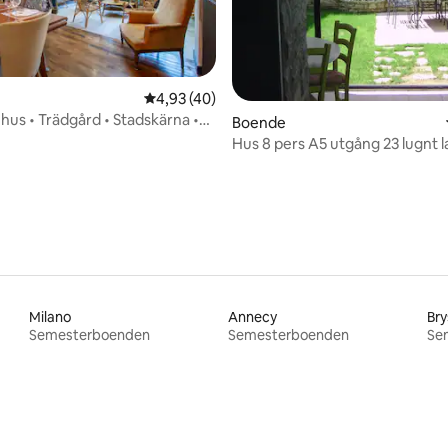
4,93 av 5 i genomsnittligt betyg, 40 omdöm
4,93 (40)
hus • Trädgård • Stadskärna •
tligt betyg, 46 omdömen
Boende
Hus 8 pers A5 utgång 23 lugnt 
cyklar
Milano
Annecy
Bry
Semesterboenden
Semesterboenden
Se