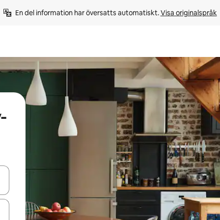
En del information har översatts automatiskt. 
Visa originalspråk
-
d upp- och nedåtpilarna eller utforska genom att trycka eller svepa.