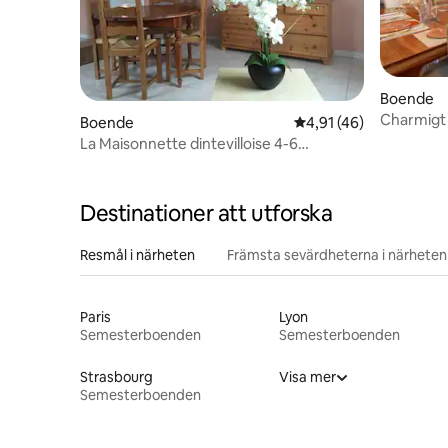
Boende
Charmigt 
Boende
4,91 av 5 i genomsnit
4,91 (46)
7 gäster
La Maisonnette dintevilloise 4-6
personer, nära A5
Destinationer att utforska
Resmål i närheten
Främsta sevärdheterna i närheten
Paris
Lyon
Semesterboenden
Semesterboenden
Strasbourg
Visa mer
Semesterboenden