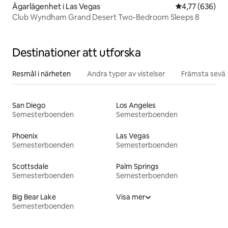
Ägarlägenhet i Las Vegas
4,77 av 5 i ge
4,77 (636)
Club Wyndham Grand Desert Two-Bedroom Sleeps 8
Destinationer att utforska
Resmål i närheten
Andra typer av vistelser
Främsta sevär
San Diego
Los Angeles
Semesterboenden
Semesterboenden
Phoenix
Las Vegas
Semesterboenden
Semesterboenden
Scottsdale
Palm Springs
Semesterboenden
Semesterboenden
Big Bear Lake
Visa mer
Semesterboenden