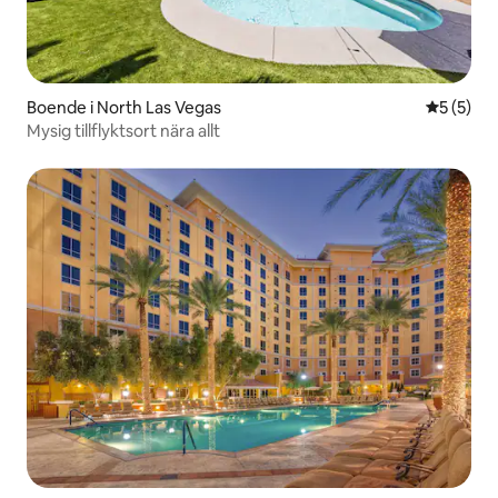
Boende i North Las Vegas
5 av 5 i 
5 (5)
Mysig tillflyktsort nära allt