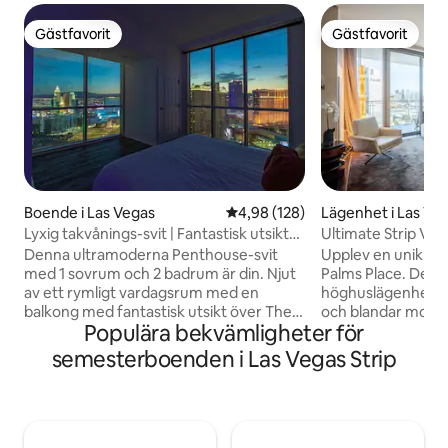
Gästfavorit
Gästfavorit
Gästfavorit
Gästfavorit
Boende i Las Vegas
4,98 av 5 i genomsnittligt bety
4,98 (128)
Lägenhet i Las Ve
Lyxig takvånings-svit | Fantastisk utsikt
Ultimate Strip Vi
över The Strip!
Denna ultramoderna Penthouse-svit
Upplev en unik till
med 1 sovrum och 2 badrum är din. Njut
Palms Place. Denna
av ett rymligt vardagsrum med en
höghuslägenhet li
balkong med fantastisk utsikt över The
och blandar moder
Populära bekvämligheter för
Strip! Fullt utrustad med
konstnärlig elegan
plyschhanddukar, bomullslakan,
utformad med exkl
semesterboenden i Las Vegas Strip
drömmadrass och ett fullt utrustat kök
utsökt konst, och 
med alla typer av redskap för alla typer
atmosfär. Kliv ut p
av matlagning. Njut av en semesterort
balkongen för en fa
stil vistelse med pool och gym tillgång,
över den ikoniska 
direkt tillgång till MGM kasino, gratis
studio är perfekt fö