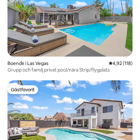
Boende i Las Vegas
4,92 av 5 i ge
4,92 (118)
Grupp och familj privat pool/nära Strip/flygplats
Gästfavorit
Gästfavorit