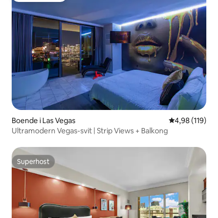
Boende i Las Vegas
4,98 av 5 i ge
4,98 (119)
Ultramodern Vegas-svit | Strip Views + Balkong
Superhost
Superhost