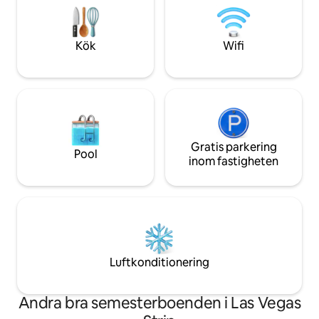
betjäning, höghastighets WIFI är ett av
eller en lugn tillfl
många underhållningsalternativ.
komfort, stil och 
Gångavstånd till den världsberömda Las
Vegas-upplevelse
Kök
Wifi
Vegas Strip!
Gratis parkering
Pool
inom fastigheten
Luftkonditionering
Andra bra semesterboenden i Las Vegas