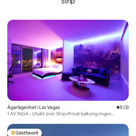
Strip
Ägarlägenhet i Las Vegas
5 av 5 i 
5 (3)
1 AV INGA • Utsikt över Strip•Privat balkong•Ingen
resortavgift
Gästfavorit
Populär gästfavorit