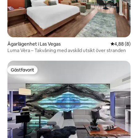
Ägarlägenhet i Las Vegas
4,88 av 5 i 
4,88 (8)
Luma Vèra – Takvåning med avskild utsikt över stranden
Gästfavorit
Gästfavorit