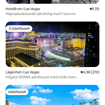
Hotellrum i Las Vegas
5 av 5 i 
5 (9)
Häpnadsväckande takvåning med 1 sovrum
Gästfavorit
Populär gästfavorit
Lägenhet i Las Vegas
4,96 av 5 i ge
4,96 (270)
Högsta VDARA-penthouse med utsikt över
StripSphereBellagio
Gästfavorit
Gästfavorit