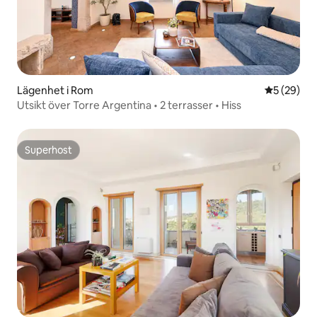
Lägenhet i Rom
5 av 5 i g
5 (29)
Utsikt över Torre Argentina • 2 terrasser • Hiss
Superhost
Superhost