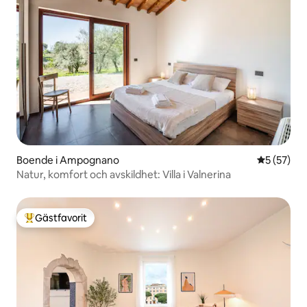
Boende i Ampognano
5 av 5 i g
5 (57)
Natur, komfort och avskildhet: Villa i Valnerina
Gästfavorit
Populär gästfavorit