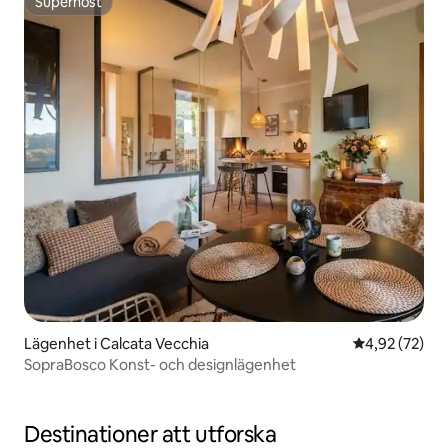
Superhost
Superhost
Lägenhet i Calcata Vecchia
4,92 av 5 i g
4,92 (72)
SopraBosco Konst- och designlägenhet
Destinationer att utforska