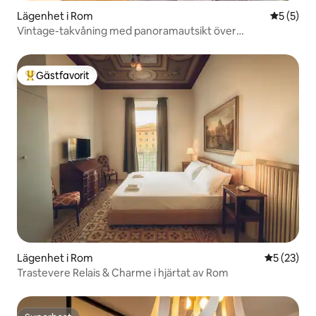
Lägenhet i Rom
5 av 5 i 
5 (5)
Vintage-takvåning med panoramautsikt över
Petersplatsen
Gästfavorit
Populär gästfavorit
Lägenhet i Rom
5 av 5 i g
5 (23)
Trastevere Relais & Charme i hjärtat av Rom