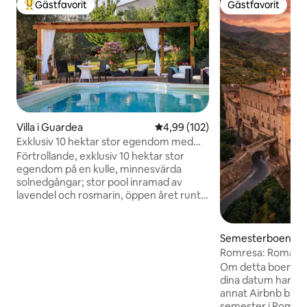
Gästfavorit
Gästfavorit
Populär gästfavorit
Gästfavorit
Villa i Guardea
4,99 av 5 i genomsnittligt bety
4,99 (102)
Exklusiv 10 hektar stor egendom med
pool och olivlund!
Förtrollande, exklusiv 10 hektar stor
egendom på en kulle, minnesvärda
solnedgångar; stor pool inramad av
lavendel och rosmarin, öppen året runt.
Ny luftkonditionering, Starlink internet.
Mycket privat och fridfull 2 våningar, 4
sovrum, 4 badrum, jacuzzi, 55-tums
Semesterboende i
smartTV, välutrustat kök, veranda och
gorio da Sassola
Romresa: Romanti
pergola för uteservering, Weber-grill,
sovrum i slottets 
Om detta boende in
pizzaugn, olivlund, öppen spis; 20
dina datum har jag
minuter till Orvieto,Todi,Amelia; 10
annat Airbnb bara n
minuters bilväg till tågstationen till
semester i Rom vä