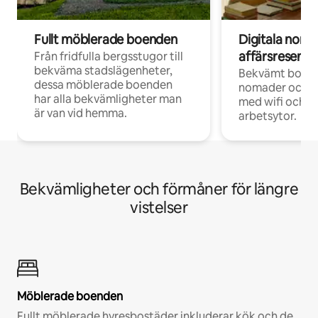
Fullt möblerade boenden
Digitala nom
affärsresenär
Från fridfulla bergsstugor till
bekväma stadslägenheter,
Bekvämt boend
dessa möblerade boenden
nomader och d
har alla bekvämligheter man
med wifi och d
är van vid hemma.
arbetsytor.
Bekvämligheter och förmåner för längre
vistelser
Möblerade boenden
Fullt möblerade hyresbostäder inkluderar kök och de