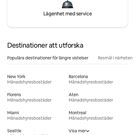
Lägenhet med service
Destinationer att utforska
Populära destinationer för längre vistelser
Resmål i närheten
New York
Barcelona
Månadshyresbostäder
Månadshyresbostäder
Florens
Aten
Månadshyresbostäder
Månadshyresbostäder
Miami
Montreal
Månadshyresbostäder
Månadshyresbostäder
Seattle
Visa mer