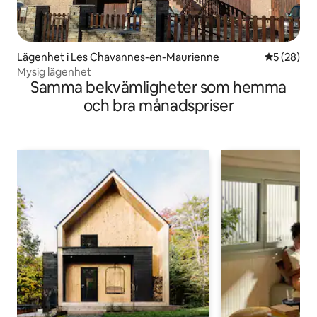
Lägenhet i Les Chavannes-en-Maurienne
5 av 5 i g
5 (28)
Mysig lägenhet
Samma bekvämligheter som hemma
och bra månadspriser