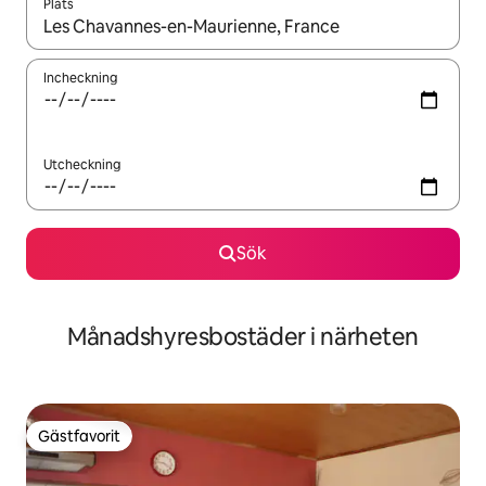
Plats
När resultaten är tillgängliga kan du navigera med upp- och ned
Incheckning
Utcheckning
Sök
Månadshyresbostäder i närheten
Gästfavorit
Gästfavorit