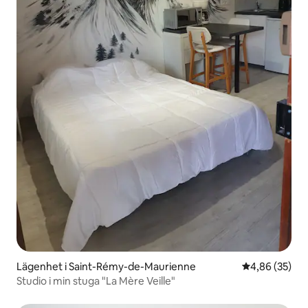
Lägenhet i Saint-Rémy-de-Maurienne
4,86 av 5 i g
4,86 (35)
Studio i min stuga "La Mère Veille"