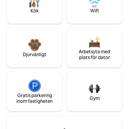
Kök
Wifi
Arbetsyta med
Djurvänligt
plats för dator
Gratis parkering
Gym
inom fastigheten