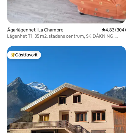
Ägarlägenhet i La Chambre
4,83 av 5 i ge
4,83 (304)
Lägenhet T1, 35 m2, stadens centrum, SKIDÅKNING,
cykel, resor
Gästfavorit
Populär gästfavorit