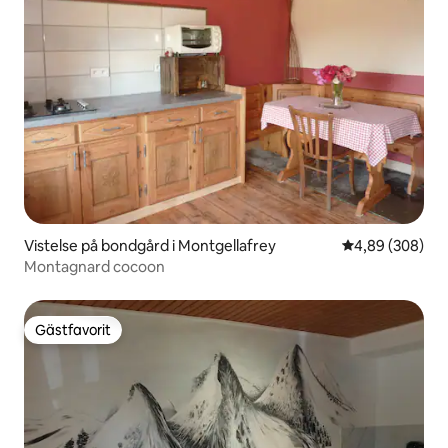
Vistelse på bondgård i Montgellafrey
4,89 av 5 i ge
4,89 (308)
Montagnard cocoon
Gästfavorit
Gästfavorit