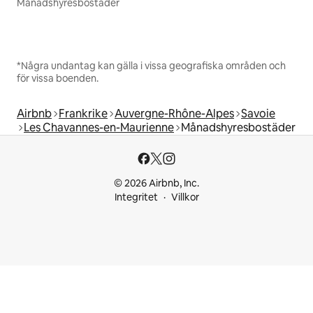
Månadshyresbostäder
*Några undantag kan gälla i vissa geografiska områden och
för vissa boenden.
Airbnb
Frankrike
Auvergne-Rhône-Alpes
Savoie
Les Chavannes-en-Maurienne
Månadshyresbostäder
© 2026 Airbnb, Inc.
Integritet
Villkor