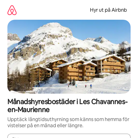
Hoppa
till
Hyr ut på Airbnb
innehåll
Månadshyresbostäder i Les Chavannes-
en-Maurienne
Upptäck långtidsuthyrning som känns som hemma för
vistelser på en månad eller längre.