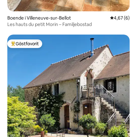
Boende i Villeneuve-sur-Bellot
4,67 av 5 i 
4,67 (6)
Les hauts du petit Morin – Familjebostad
Gästfavorit
Populär gästfavorit