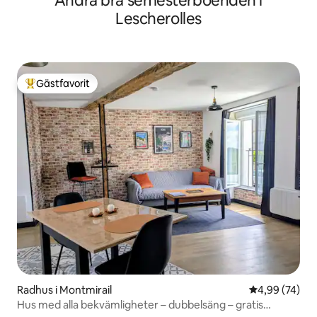
Andra bra semesterboenden i
Lescherolles
Gästfavorit
Populär gästfavorit
Radhus i Montmirail
4,99 av 5 i g
4,99 (74)
Hus med alla bekvämligheter – dubbelsäng – gratis