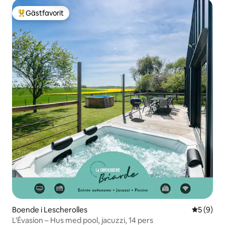
Gästfavorit
Populär gästfavorit
Boende i Lescherolles
5 av 5 i 
5 (9)
L'Évasion – Hus med pool, jacuzzi, 14 pers