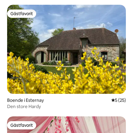
parkering
Gästfavorit
Gästfavorit
Boende i Esternay
5 av 5 i g
5 (25)
Den store Hardy
Gästfavorit
Gästfavorit