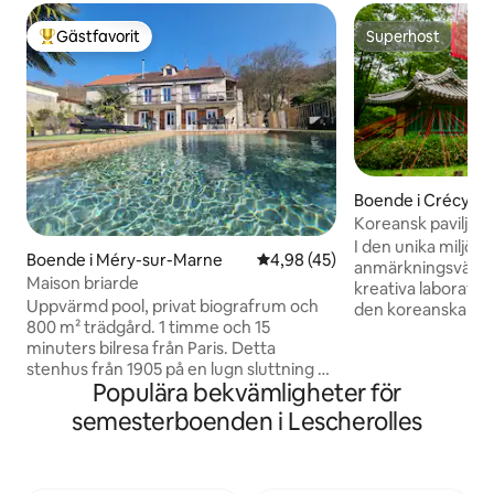
Gästfavorit
Superhost
Populär gästfavorit
Superhost
Boende i Crécy-la
Koreansk paviljon
I den unika miljön 
Boende i Méry-sur-Marne
4,98 av 5 i genomsnittligt be
4,98 (45)
anmärkningsvärda
Maison briarde
kreativa laboratori
Uppvärmd pool, privat biografrum och
den koreanska pav
800 m² trädgård. 1 timme och 15
traditionellt auten
minuters bilresa från Paris. Detta
cederträhus. Det h
stenhus från 1905 på en lugn sluttning på
ganska floden Gra
Populära bekvämligheter för
landsbygden i Brie erbjuder en lägenhet
solnedgången. Paviljongen är en lugn
på 130 m² med egen ingång, 2 sovrum,
plats för att medit
semesterboenden i Lescherolles
utrustat kök och ett särskilt biografrum
är också en sällsyn
med stor skärm. Utomhus: pool
upptäcka « Moulin
uppvärmd till 28–30 °C (jun–sep),
erkänd som Paris-