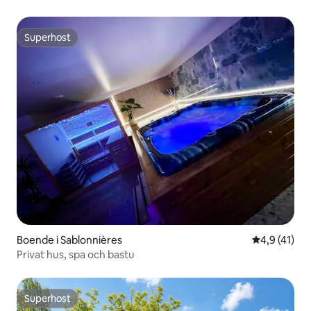
Superhost
Superhost
Boende i Sablonnières
4,9 av 5 i 
4,9 (41)
Privat hus, spa och bastu
Superhost
Superhost