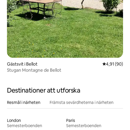
Gästsvit i Bellot
4,91 av 5 i g
4,91 (90)
Stugan Montagne de Bellot
Destinationer att utforska
Resmål i närheten
Främsta sevärdheterna i närheten
London
Paris
Semesterboenden
Semesterboenden