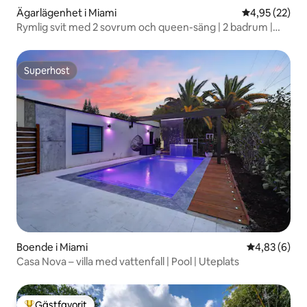
Ägarlägenhet i Miami
4,95 av 5 i g
4,95 (22)
Rymlig svit med 2 sovrum och queen-säng | 2 badrum |
Sovplatser för 6 personer
Superhost
Superhost
Boende i Miami
4,83 av 5 i 
4,83 (6)
Casa Nova – villa med vattenfall | Pool | Uteplats
Gästfavorit