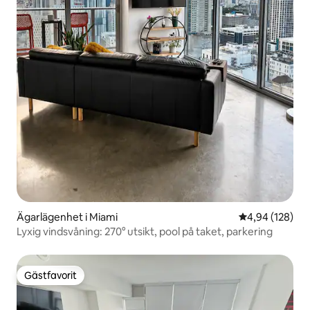
Ägarlägenhet i Miami
4,94 av 5 i ge
4,94 (128)
Lyxig vindsvåning: 270° utsikt, pool på taket, parkering
Gästfavorit
Gästfavorit