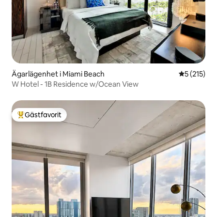
Ägarlägenhet i Miami Beach
5 av 5 i ge
5 (215)
W Hotel - 1B Residence w/Ocean View
Gästfavorit
Populär gästfavorit