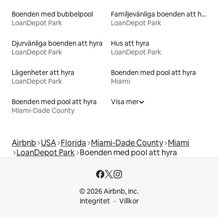
Boenden med bubbelpool
Familjevänliga boenden att hyra
LoanDepot Park
LoanDepot Park
Djurvänliga boenden att hyra
Hus att hyra
LoanDepot Park
LoanDepot Park
Lägenheter att hyra
Boenden med pool att hyra
LoanDepot Park
Miami
Boenden med pool att hyra
Visa mer
Miami-Dade County
Airbnb
USA
Florida
Miami-Dade County
Miami
LoanDepot Park
Boenden med pool att hyra
© 2026 Airbnb, Inc.
Integritet
Villkor