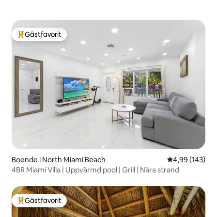
Gästfavorit
Populär gästfavorit
Boende i North Miami Beach
4,99 av 5 i ge
4,99 (143)
4BR Miami Villa | Uppvärmd pool | Grill | Nära strand
Gästfavorit
Populär gästfavorit