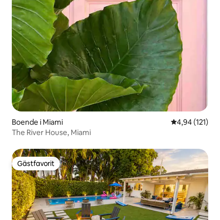
Boende i Miami
4,94 av 5 i ge
4,94 (121)
The River House, Miami
Gästfavorit
Gästfavorit