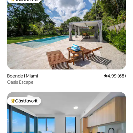
Populär gästfavorit
Boende i Miami
4,99 av 5 i g
4,99 (68)
Oasis Escape
Gästfavorit
Populär gästfavorit