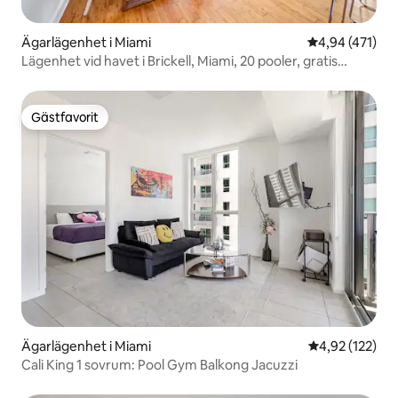
Ägarlägenhet i Miami
4,94 av 5 i ge
4,94 (471)
Lägenhet vid havet i Brickell, Miami, 20 pooler, gratis
parkering
Gästfavorit
Gästfavorit
Ägarlägenhet i Miami
4,92 av 5 i ge
4,92 (122)
Cali King 1 sovrum: Pool Gym Balkong Jacuzzi