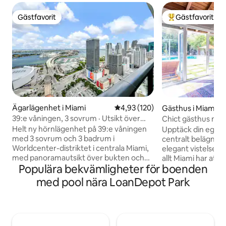
Gästfavorit
Gästfavorit
Gästfavorit
Populär gästfavor
Ägarlägenhet i Miami
4,93 av 5 i genomsnittligt bet
4,93 (120)
Gästhus i Miami
39:e våningen, 3 sovrum · Utsikt över
Chict gästhus med
bukten och staden · Sovplats för 8
grill, minigolf
Helt ny hörnlägenhet på 39:e våningen
Upptäck din egen 
personer
med 3 sovrum och 3 badrum i
centralt belägna til
Worldcenter-distriktet i centrala Miami,
elegant vistelse b
med panoramautsikt över bukten och
allt Miami har att erbjuda
Populära bekvämligheter för boenden
staden från en balkong på 23
bekvämligheter: U
kvadratmeter och fönster från golv till
poolen, bubbelpool
med pool nära LoanDepot Park
tak. 120 kvadratmeter utrymme fördelat
roliga minigolfen o
på tre sovrum – idealiskt för familjer och
utomhus bara för d
grupper. Gym, pool i resortstil,
delning, fullständig int
restauranger på plats (3 restauranger)
läge: Endast sju m
och spa. Några steg från Brightline,
kryssningsfartygst