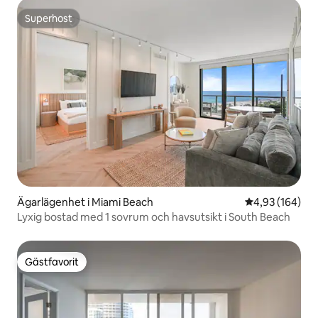
Superhost
Superhost
Ägarlägenhet i Miami Beach
4,93 av 5 i ge
4,93 (164)
Lyxig bostad med 1 sovrum och havsutsikt i South Beach
Gästfavorit
Gästfavorit