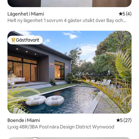
Lägenhet i Miami
5 av 5 i 
5 (4)
Helt ny lägenhet 1 sovrum 4 gäster utsikt över Bay och
Brickell
Gästfavorit
Populär gästfavorit
Boende i Miami
5 av 5 i g
5 (27)
Lyxig 4BR/3BA Pool nära Design District Wynwood