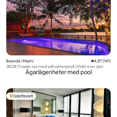
Boende i Miami
4,97 av 5 i ge
4,97 (141)
3B/2B Tropisk oas med saltvattenpool! Utsikt över sjön
Ägarlägenheter med pool
Gästfavorit
Populär gästfavorit