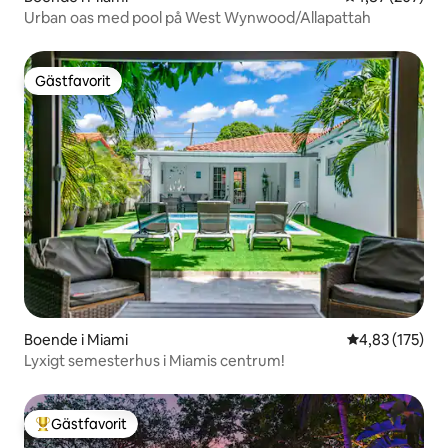
Urban oas med pool på West Wynwood/Allapattah
Gästfavorit
Gästfavorit
Boende i Miami
4,83 av 5 i ge
4,83 (175)
Lyxigt semesterhus i Miamis centrum!
Gästfavorit
Populär gästfavorit