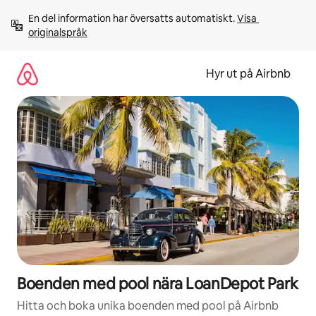
Hoppa
En del information har översatts automatiskt. 
Visa 
till
originalspråk
innehåll
Hyr ut på Airbnb
Boenden med pool nära LoanDepot Park
Hitta och boka unika boenden med pool på Airbnb