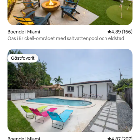
Boende i Miami
4,89 av 5 i ge
4,89 (166)
Oas i Brickell-området med saltvattenpool och eldstad
Gästfavorit
Gästfavorit
Boende i Miami
4,87 av 5 i ge
4,87 (207)