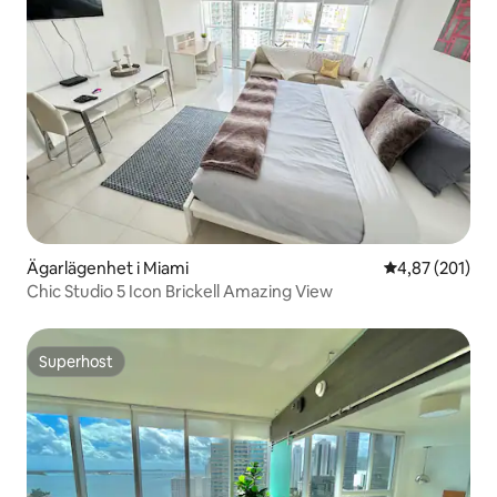
Ägarlägenhet i Miami
4,87 av 5 i ge
4,87 (201)
Chic Studio 5 Icon Brickell Amazing View
Superhost
Superhost