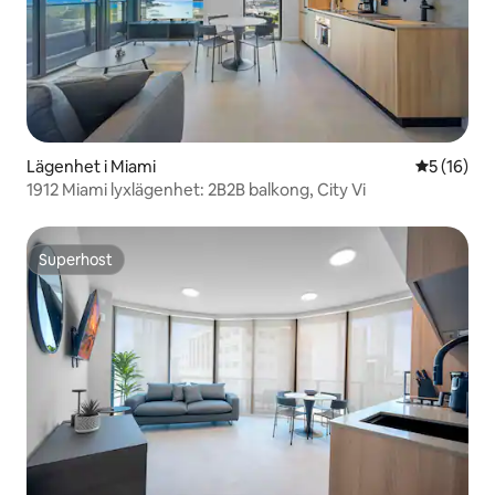
Lägenhet i Miami
5 av 5 i g
5 (16)
1912 Miami lyxlägenhet: 2B2B balkong, City Vi
Superhost
Superhost