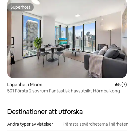
Superhost
Superhost
Lägenhet i Miami
5 av 5 i 
5 (7)
501 Första 2 sovrum Fantastisk havsutsikt Hörnbalkong
Destinationer att utforska
Andra typer av vistelser
Främsta sevärdheterna i närheten