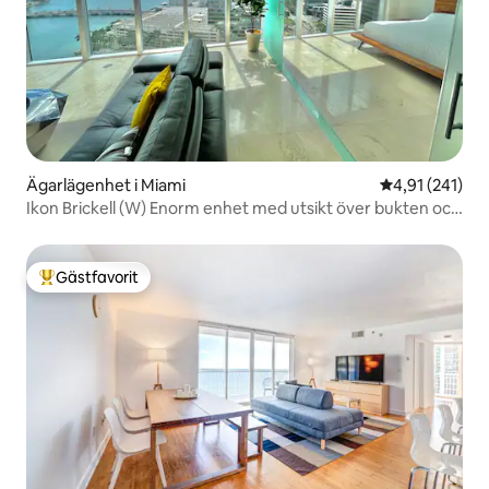
Ägarlägenhet i Miami
4,91 av 5 i ge
4,91 (241)
Ikon Brickell (W) Enorm enhet med utsikt över bukten och
floden
Gästfavorit
Populär gästfavorit