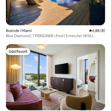
Boende i Miami
4,88 av 5 i 
4,88 (8)
Blue Diamond | 7 PERSONER | Pool | 5 minuter till NU
Stadium | Grill
Gästfavorit
Gästfavorit