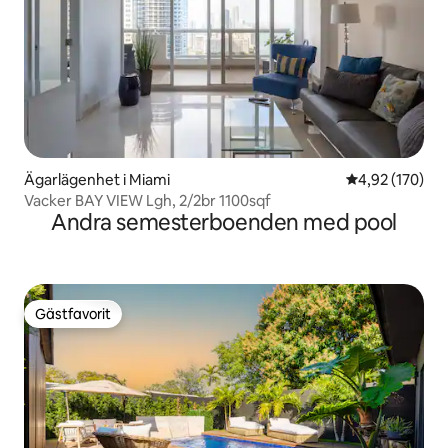
Ägarlägenhet i Miami
4,92 av 5 i ge
4,92 (170)
Vacker BAY VIEW Lgh, 2/2br 1100sqf
Andra semesterboenden med pool
Gästfavorit
Gästfavorit