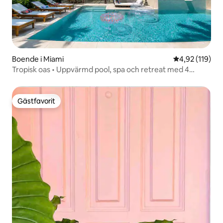
Boende i Miami
4,92 av 5 i ge
4,92 (119)
Tropisk oas • Uppvärmd pool, spa och retreat med 4
sovrum
Gästfavorit
Gästfavorit