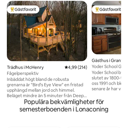
Gästfavorit
Gästfavorit
Populär gästfavorit
Populär gästfavor
Gästhus i Grantsvi
Yoder School Gues
Trädhus i McHenry
4,99 av 5 i genomsnittligt bety
4,99 (214)
bubbelpool
Yoder School bygg
Fågelperspektiv
slutet av 1800-tal
Inbäddat högt bland de robusta
oss 1991 och blev
grenarna är "Bird's Eye View" en fristad
senare år har vi o
upphängd mellan jord och himmel.
byggnaden till denna
Beläget mindre än 5 minuter från Deep
Möjligheter till ut
Populära bekvämligheter för
Creek Lake och beläget bland löven,
överflöd. Fantasti
erbjuder vårt trädhus ett
semesterboenden i Lonaconing
med Strava-rutter 
panoramaperspektiv av den omgivande
kort bilresa bort 
skogen, vilket ger sina besökare en
vandring, längdsk
oöverträffad utsiktspunkt för att
utförsåkning, och f