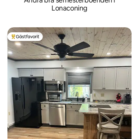
Andra bra semesterboenden i
Lonaconing
Gästfavorit
Populär gästfavorit