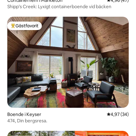
Containerhem i Markleton
4,96 av 5 i g
4,96 (47)
Shipp's Creek: Lyxigt containerboende vid bäcken
Gästfavorit
Populär gästfavorit
Boende i Keyser
4,97 av 5 i g
4,97 (34)
474, Din bergsresa.