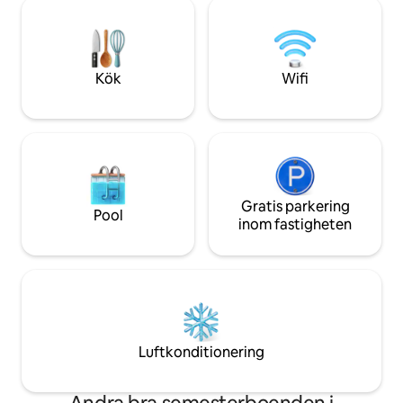
observera naturens underverk. Koppla
njuta av. Flera uni
av i bubbelpoolen och njut av en
restauranger, och
fantastisk solnedgång. Boendet är en
basketplaner ligge
harmonisk blandning av lokalt tillverkad
konst och möbler för att lägga till rustik
Kök
Wifi
charm och modern komfort.
Gratis parkering
Pool
inom fastigheten
Luftkonditionering