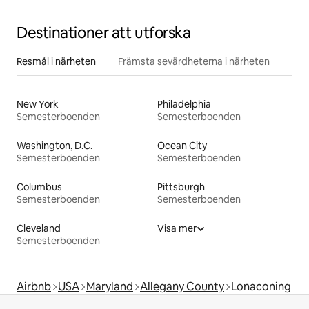
Destinationer att utforska
Resmål i närheten
Främsta sevärdheterna i närheten
New York
Philadelphia
Semesterboenden
Semesterboenden
Washington, D.C.
Ocean City
Semesterboenden
Semesterboenden
Columbus
Pittsburgh
Semesterboenden
Semesterboenden
Cleveland
Visa mer
Semesterboenden
Airbnb
USA
Maryland
Allegany County
Lonaconing