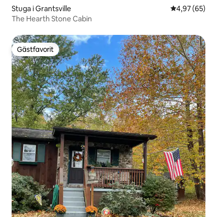
Stuga i Grantsville
4,97 av 5 i g
4,97 (65)
The Hearth Stone Cabin
Gästfavorit
Gästfavorit