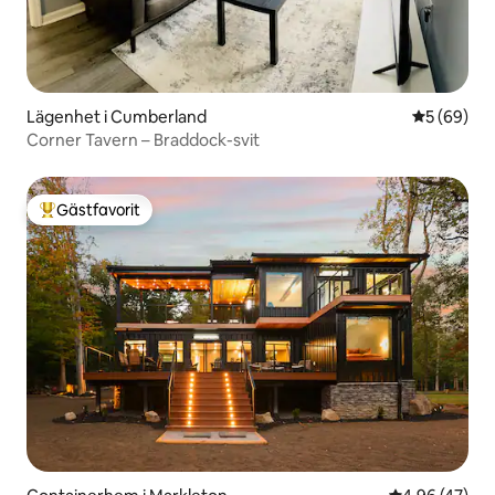
Lägenhet i Cumberland
5 av 5 i g
5 (69)
Corner Tavern – Braddock-svit
Gästfavorit
Populär gästfavorit