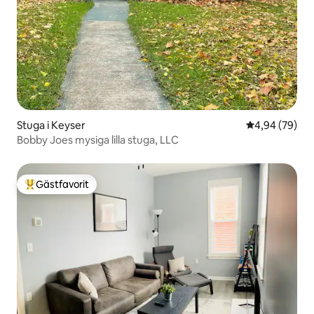
Stuga i Keyser
4,94 av 5 i g
4,94 (79)
Bobby Joes mysiga lilla stuga, LLC
Gästfavorit
Populär gästfavorit