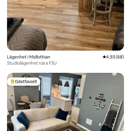
Lägenhet i Midlothian
4,93 av 5 i g
4,93 (68)
Studiolägenhet nära FSU
Gästfavorit
Populär gästfavorit