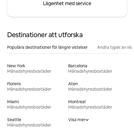
Lägenhet med service
Destinationer att utforska
Populära destinationer för längre vistelser
Andra typer av vist
New York
Barcelona
Månadshyresbostäder
Månadshyresbostäder
Florens
Aten
Månadshyresbostäder
Månadshyresbostäder
Miami
Montreal
Månadshyresbostäder
Månadshyresbostäder
Seattle
Visa mer
Månadshyresbostäder