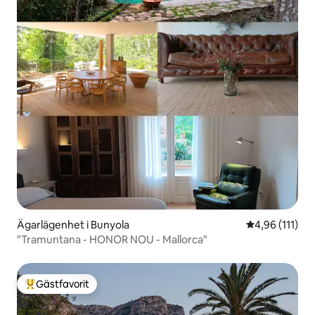
Ägarlägenhet i Bunyola
4,96 av 5 i g
4,96 (111)
"Tramuntana - HONOR NOU - Mallorca"
Gästfavorit
Populär gästfavorit