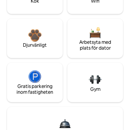
Kök
Wifi
Arbetsyta med
Djurvänligt
plats för dator
Gratis parkering
Gym
inom fastigheten