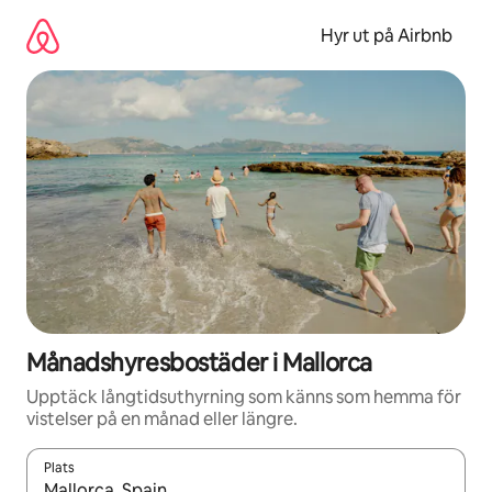
Hoppa
till
Hyr ut på Airbnb
innehåll
Månadshyresbostäder i Mallorca
Upptäck långtidsuthyrning som känns som hemma för
vistelser på en månad eller längre.
Plats
När resultaten är tillgängliga kan du navigera med upp- och ned