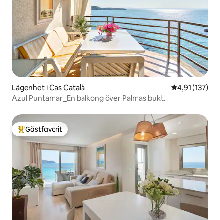
Lägenhet i Cas Català
4,91 av 5 i ge
4,91 (137)
Azul.Puntamar_En balkong över Palmas bukt.
Gästfavorit
Populär gästfavorit