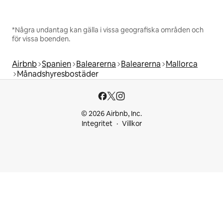
*Några undantag kan gälla i vissa geografiska områden och
för vissa boenden.
Airbnb
Spanien
Balearerna
Balearerna
Mallorca
Månadshyresbostäder
© 2026 Airbnb, Inc.
Integritet
Villkor