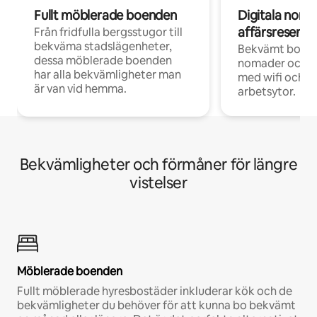
Fullt möblerade boenden
Digitala nom
affärsresenär
Från fridfulla bergsstugor till
bekväma stadslägenheter,
Bekvämt boend
dessa möblerade boenden
nomader och d
har alla bekvämligheter man
med wifi och d
är van vid hemma.
arbetsytor.
Bekvämligheter och förmåner för längre
vistelser
Möblerade boenden
Fullt möblerade hyresbostäder inkluderar kök och de
bekvämligheter du behöver för att kunna bo bekvämt