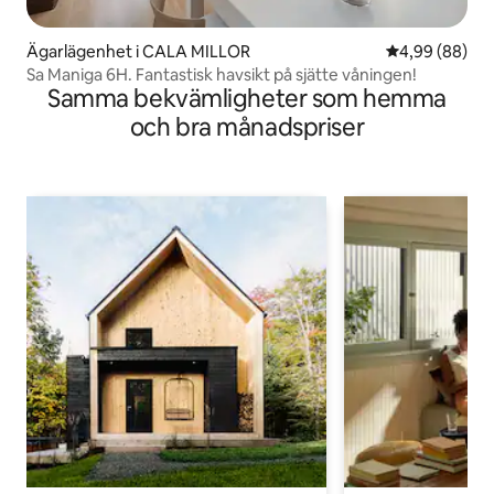
Ägarlägenhet i CALA MILLOR
4,99 av 5 i g
4,99 (88)
Sa Maniga 6H. Fantastisk havsikt på sjätte våningen!
Samma bekvämligheter som hemma
och bra månadspriser