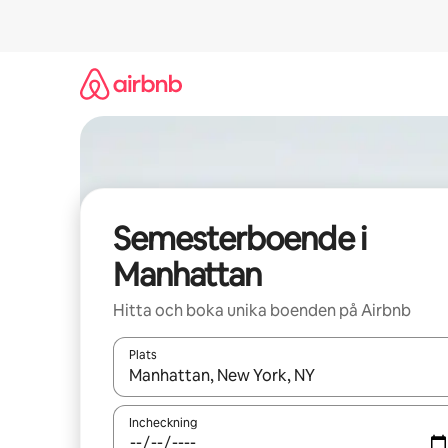
Hoppa
till
innehåll
Semesterboende i
Manhattan
Hitta och boka unika boenden på Airbnb
Plats
När resultaten är tillgängliga kan du navigera me
Incheckning