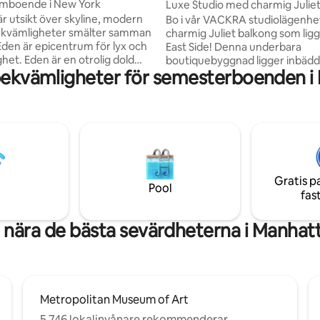
ömboende i New York
Luxe Studio med charmig Julie
är utsikt över skyline, modern
Bo i vår VACKRA studiolägenh
bekvämligheter smälter samman
charmig Juliet balkong som ligg
Eden är epicentrum för lyx och
East Side! Denna underbara
het. Eden är en otrolig dold
boutiquebyggnad ligger inbädd
bekvämligheter för semesterboenden i
ärtat av Manhattan. Eden är INTE
några av de bästa attraktioner
ka airbnb i NYC.
staden har att erbjuda. Med ett
ngsvärda bekvämligheter:
läge — några minuter från Cent
lkong, 83" och 65" OLED-TV,
Park Ave och 5th Ave! Blooming
ller skrivbordsstol, Casper
ligger ett kvarter bort, tillsa
rid-madrass, Casper-kuddar,
många trendiga restauranger 
 stående skrivbord, Sonos
butiker! Njut av middagssteg b
m i hela huset, Toto Neorest
läckra restauranger som Sushi 
Gratis p
justerapi-dusch i taket, Viking &
ta efterrätt på det berömda Ma
Pool
fas
 köksapparater
Bakery på väg hem!
 nära de bästa sevärdheterna i Manhat
Metropolitan Museum of Art
5 746 lokalinvånare rekommenderar