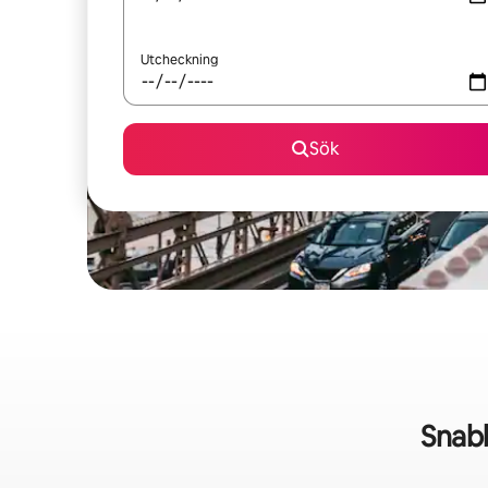
Utcheckning
Sök
Snab