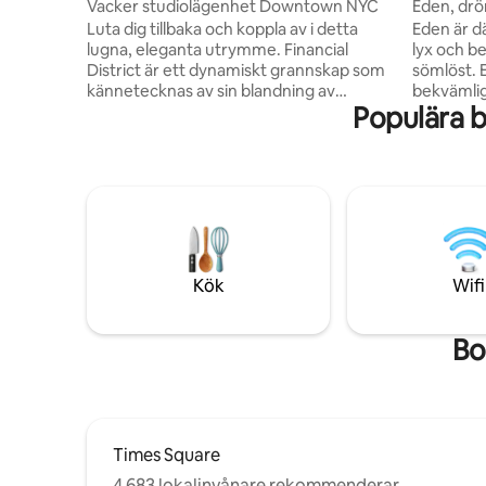
Vacker studiolägenhet Downtown NYC
Eden, dr
Luta dig tillbaka och koppla av i detta
Eden är d
lugna, eleganta utrymme. Financial
lyx och 
District är ett dynamiskt grannskap som
sömlöst. 
kännetecknas av sin blandning av
bekvämlig
Populära 
historiska landmärken, höga skyskrapor
pärla i hj
och en livlig affärsatmosfär. Det är en
ditt typis
blandning av gammalt och nytt, med
Anmärkni
ikoniska platser som Wall Street, Trinity
Privat ba
Church och Charging Bull-statyn
Herman Mi
tillsammans med eleganta moderna
Nova Hyb
byggnader och utsikt över vattnet. Här
Vari Desk
finns en lugnare atmosfär med tillgång till
ljudsyste
historiska platser, parker vid vattnet och
toalett, l
Kök
Wifi
trendiga matställen.
Sub-Zero
Bo
Times Square
4 683 lokalinvånare rekommenderar