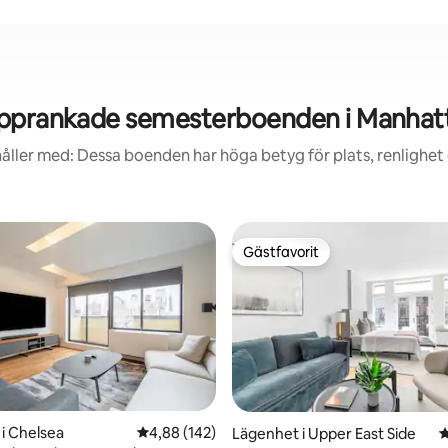
pprankade semesterboenden i Manhat
åller med: Dessa boenden har höga betyg för plats, renlighet
Gästfavorit
Gästfavorit
tligt betyg, 64 omdömen
i Chelsea
4,88 av 5 i genomsnittligt betyg, 142 omdöm
4,88 (142)
Lägenhet i Upper East Side
4