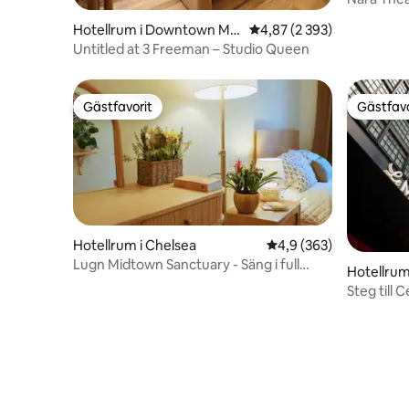
matställe
Hotellrum i Downtown Ma
4,87 av 5 i genomsnittli
4,87 (2 393)
nhattan
Untitled at 3 Freeman – Studio Queen
Gästfavorit
Gästfavo
Gästfavorit
Gästfavo
Hotellrum i Chelsea
4,9 av 5 i genomsnitt
4,9 (363)
Lugn Midtown Sanctuary - Säng i full
Hotellrum
storlek
Steg till 