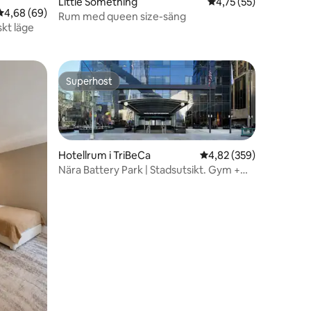
Little Something
4,75 av 5 i genomsnit
4,75 (55)
4,68 av 5 i genomsnittligt betyg, 69 omdömen
4,68 (69)
Rum med queen size-säng
skt läge
Superhost
Superhost
Hotellrum i TriBeCa
4,82 av 5 i genomsnitt
4,82 (359)
Nära Battery Park | Stadsutsikt. Gym +
Djurvänligt
en