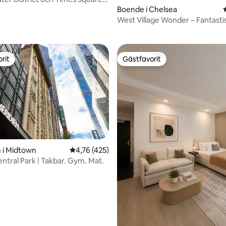
n
Boende i Chelsea
gt betyg, 2 393 omdömen
West Village Wonder – Fantasti
rit
Gästfavorit
rit
Gästfavorit
ligt betyg, 363 omdömen
 i Midtown
4,76 av 5 i genomsnittligt betyg, 425 omdöm
4,76 (425)
Central Park | Takbar. Gym. Mat.