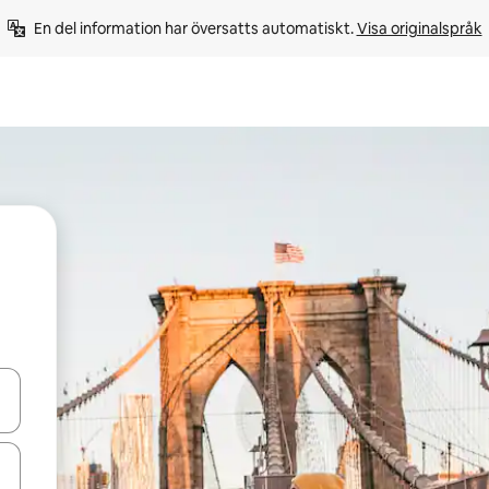
En del information har översatts automatiskt. 
Visa originalspråk
d upp- och nedåtpilarna eller utforska genom att trycka eller svepa.