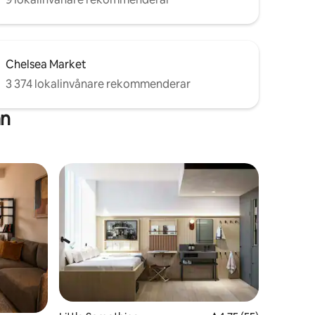
Chelsea Market
3 374 lokalinvånare rekommenderar
an
en