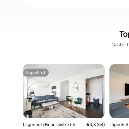
To
Gäster h
Superhost
Superhost
Lägenhet i Finansdistriktet
4,8 av 5 i genomsnit
4,8 (64)
Lägenhet 