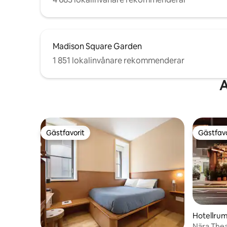
Madison Square Garden
1 851 lokalinvånare rekommenderar
A
Gästfavorit
Gästfavo
Gästfavorit
Gästfavo
Hotellrum
Nära Thea