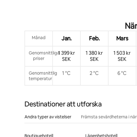
När
Månad
Jan.
Feb.
Mars
1 399 kr
1 380 kr
1 503 kr
Genomsnittliga
priser
SEK
SEK
SEK
1 °C
2 °C
6 °C
Genomsnittlig
temperatur
Destinationer att utforska
Andra typer av vistelser
Främsta sevärdheterna i nä
Boutiquehotell
Lägenhetshotell