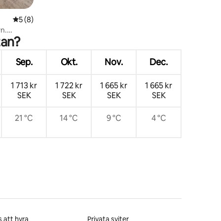
5 av 5 i genomsnittligt betyg, 8 omdömen
5 (8)
n.
tan?
Sep.
Okt.
Nov.
Dec.
1 713 kr
1 722 kr
1 665 kr
1 665 kr
SEK
SEK
SEK
SEK
21 °C
14 °C
9 °C
4 °C
 att hyra
Privata sviter