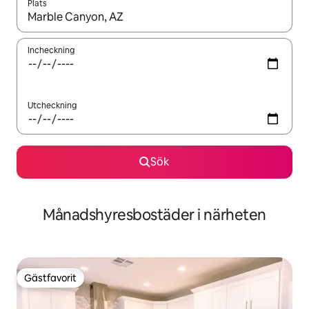
Plats
När resultaten är tillgängliga kan du navigera med upp- och ned
Incheckning
Utcheckning
Sök
Månadshyresbostäder i närheten
Gästfavorit
Gästfavorit