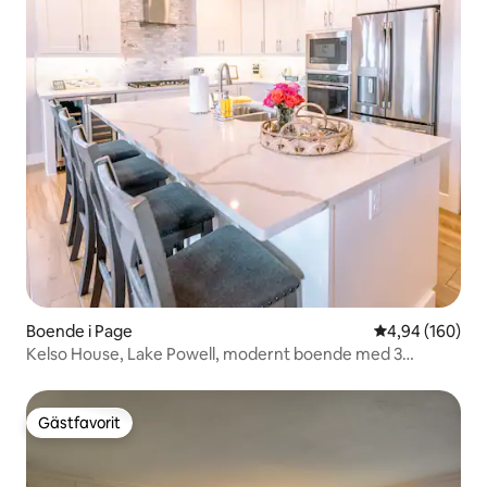
Boende i Page
4,94 av 5 i ge
4,94 (160)
Kelso House, Lake Powell, modernt boende med 3
sovrum
Gästfavorit
Gästfavorit