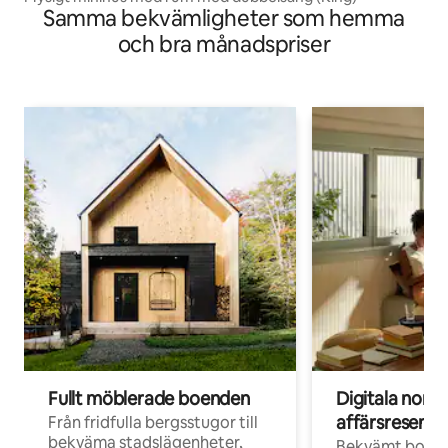
Samma bekvämligheter som hemma
och bra månadspriser
Fullt möblerade boenden
Digitala nom
affärsresenär
Från fridfulla bergsstugor till
bekväma stadslägenheter,
Bekvämt boend