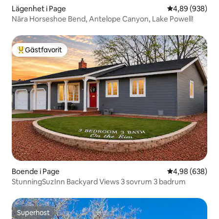
Lägenhet i Page
4,89 av 5 i ge
4,89 (938)
Nära Horseshoe Bend, Antelope Canyon, Lake Powell!
Gästfavorit
Populär gästfavorit
Boende i Page
4,98 av 5 i ge
4,98 (638)
StunningSuzInn Backyard Views 3 sovrum 3 badrum
Superhost
Superhost