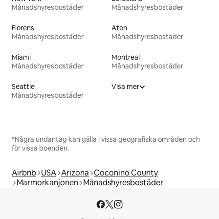
Månadshyresbostäder
Månadshyresbostäder
Florens
Aten
Månadshyresbostäder
Månadshyresbostäder
Miami
Montreal
Månadshyresbostäder
Månadshyresbostäder
Seattle
Visa mer
Månadshyresbostäder
*Några undantag kan gälla i vissa geografiska områden och
för vissa boenden.
Airbnb
USA
Arizona
Coconino County
Marmorkanjonen
Månadshyresbostäder