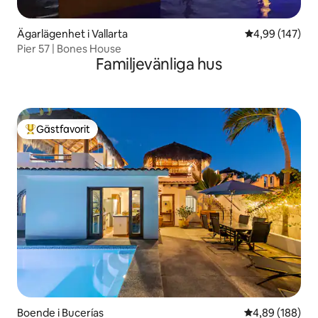
Ägarlägenhet i Vallarta
4,99 av 5 i ge
4,99 (147)
Pier 57 | Bones House
Familjevänliga hus
Gästfavorit
Populär gästfavorit
Boende i Bucerías
4,89 av 5 i ge
4,89 (188)