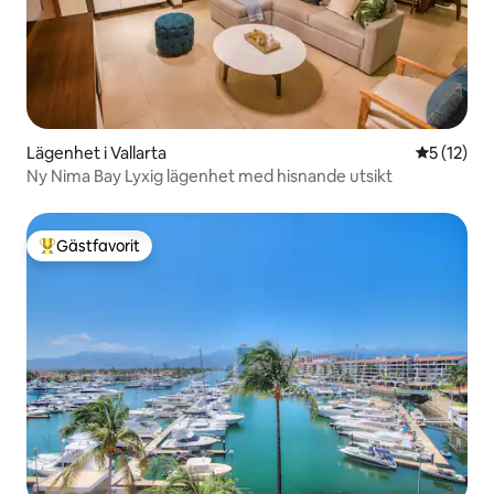
Lägenhet i Vallarta
5 av 5 i g
5 (12)
Ny Nima Bay Lyxig lägenhet med hisnande utsikt
Gästfavorit
Populär gästfavorit