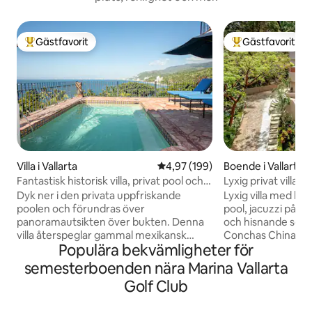
Gästfavorit
Gästfavorit
Populär gästfavorit
Populär gästfavor
Villa i Vallarta
4,97 av 5 i genomsnittligt bety
4,97 (199)
Boende i Vallarta
Fantastisk historisk villa, privat pool och
Lyxig privat villa 
280° utsikt
Puerto Vallarta
Dyk ner i den privata uppfriskande
Lyxig villa med ha
poolen och förundras över
pool, jacuzzi på ta
panoramautsikten över bukten. Denna
och hisnande soln
villa återspeglar gammal mexikansk
Conchas Chinas, b
Populära bekvämligheter för
sofistikering med exponerade träbjälkar,
från Zona Románti
handmålade kakelplattor och koloniala
med eget badrum,
semesterboenden nära Marina Vallarta
antikviteter tillsammans med moderna
enkelsängar och 6
Golf Club
bekvämligheter. Vår villa ligger högt på
terrass, skybar på 
en bergskam med panoramautsikt över
specialtillverkade