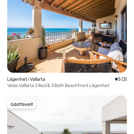
Lägenhet i Vallarta
5 av 5 i 
5 (3)
Velas Vallarta 3 Bed & 3 Bath Beachfront Lägenhet
Gästfavorit
Gästfavorit