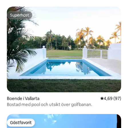
Superhost
Superhost
Boende i Vallarta
4,69 av 5 i g
4,69 (97)
Bostad med pool och utsikt över golfbanan.
Gästfavorit
Gästfavorit