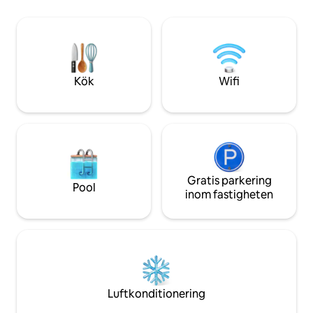
Banderasbukten, Puerto Vallarta i norr
panoramafönster,
och Los Arcos i söder. Läget och
avskildhet, pålitlig
samlingen av villor är allmänt erkända
utsikt över havet 
som några av de bästa PV har att erbjuda
för familjer, par 
på grund av det oöverträffade läget och
komfort, avkoppli
de vackra arkitektoniska detaljerna i vår
semester i Puerto 
Kök
Wifi
enklav av villor. Detta är autentiska kust
Mexiko — alla moderna lyx i en fantastisk
miljö. Det är vårt paradis och hem
hemifrån, och vi är stolta över att dela
det med våra gäster! Villan är din! Från
fram till bak och uppifrån och ned! Jag är
tillgänglig dygnet runt via e-post. Vi har
också en fastighetsförvaltare i PV, en
Gratis parkering
Pool
hushållerska,
inom fastigheten
trädgårdsmästare/poolpojke och
regelbundna underhållstjänster. Som ett
resultat av detta kan alla problem som
uppstår vanligtvis hanteras ganska
snabbt av vår lokala personal. Vår
städerska städar två gånger i veckan
som en del av vårt pris,
Luftkonditionering
pool/trädgårdsservicen sker varannan
dag, så gäster har vanligtvis någon att