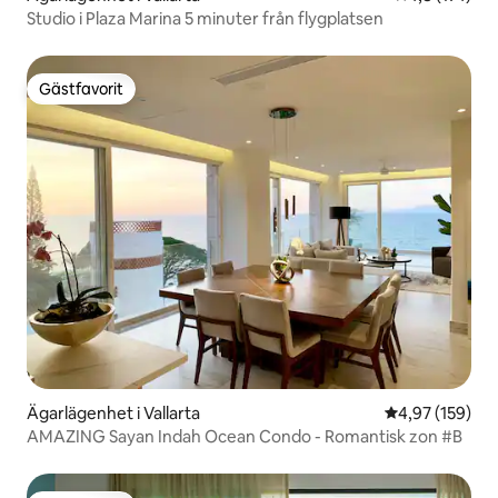
Studio i Plaza Marina 5 minuter från flygplatsen
Gästfavorit
Gästfavorit
Ägarlägenhet i Vallarta
4,97 av 5 i ge
4,97 (159)
AMAZING Sayan Indah Ocean Condo - Romantisk zon #B