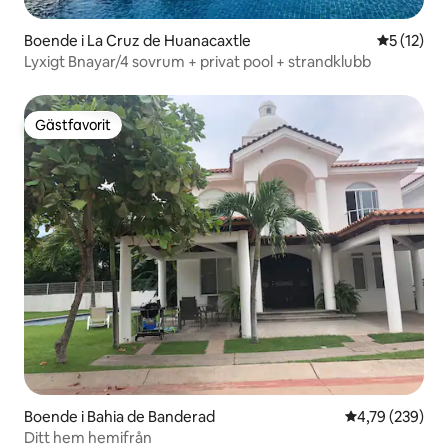
Boende i La Cruz de Huanacaxtle
5 av 5 i g
5 (12)
Lyxigt Bnayar/4 sovrum + privat pool + strandklubb
Gästfavorit
Gästfavorit
Boende i Bahia de Banderad
4,79 av 5 i ge
4,79 (239)
Ditt hem hemifrån