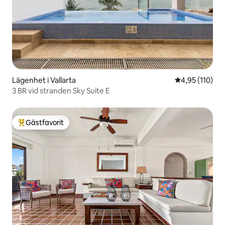
Lägenhet i Vallarta
4,95 av 5 i ge
4,95 (110)
3 BR vid stranden Sky Suite E
Gästfavorit
Populär gästfavorit