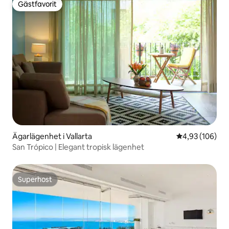
Gästfavorit
Gästfavorit
Ägarlägenhet i Vallarta
4,93 av 5 i ge
4,93 (106)
San Trópico | Elegant tropisk lägenhet
Superhost
Superhost