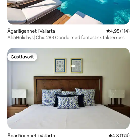
Ägarlägenhet i Vallarta
4,95 av 5 i ge
4,95 (114)
AlilaHolidays| Chic 2BR Condo med fantastisk takterrass
Gästfavorit
Gästfavorit
Ägarlägenhet i Vallarta
4,8 av 5 i ge
4,8 (174)