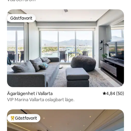
Gästfavorit
Gästfavorit
Ägarlägenhet i Vallarta
4,84 av 5 i g
4,84 (50)
VIP Marina Vallarta oslagbart läge.
Gästfavorit
Populär gästfavorit