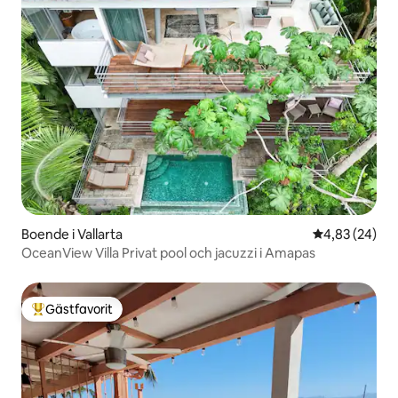
Boende i Vallarta
4,83 av 5 i g
4,83 (24)
OceanView Villa Privat pool och jacuzzi i Amapas
Gästfavorit
Populär gästfavorit