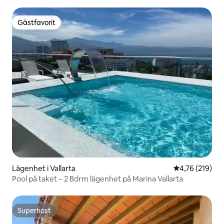
Gästfavorit
Gästfavorit
Lägenhet i Vallarta
4,76 av 5 i ge
4,76 (219)
Pool på taket – 2 Bdrm lägenhet på Marina Vallarta
Superhost
Superhost