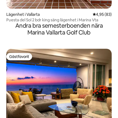
Lägenhet i Vallarta
4,95 av 5 i g
4,95 (83)
Puesta del Sol 2 bdr king säng lägenhet i Marina Vta
Andra bra semesterboenden nära
Marina Vallarta Golf Club
Gästfavorit
Gästfavorit