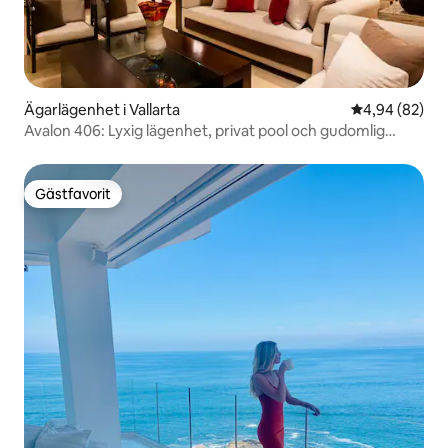
Ägarlägenhet i Vallarta
4,94 av 5 i g
4,94 (82)
Avalon 406: Lyxig lägenhet, privat pool och gudomlig
utsikt
Gästfavorit
Gästfavorit