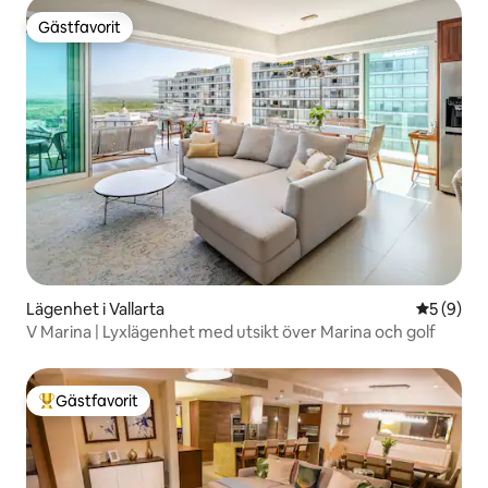
Gästfavorit
Gästfavorit
Lägenhet i Vallarta
5 av 5 i 
5 (9)
V Marina | Lyxlägenhet med utsikt över Marina och golf
Gästfavorit
Populär gästfavorit