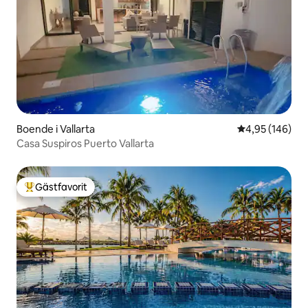
Boende i Vallarta
4,95 av 5 i ge
4,95 (146)
Casa Suspiros Puerto Vallarta
Gästfavorit
Populär gästfavorit