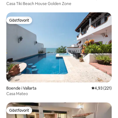
Casa Tiki Beach House Golden Zone
Gästfavorit
Gästfavorit
Boende i Vallarta
4,93 av 5 i ge
4,93 (221)
Casa Mateo
Gästfavorit
Gästfavorit