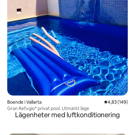
Boende i Vallarta
4,83 av 5 i ge
4,83 (149)
Gran Refugio* privat pool. Utmärkt läge
Lägenheter med luftkonditionering