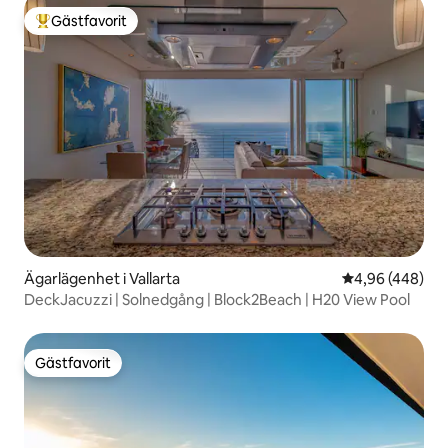
Gästfavorit
Populär gästfavorit
Ägarlägenhet i Vallarta
4,96 av 5 i ge
4,96 (448)
DeckJacuzzi | Solnedgång | Block2Beach | H20 View Pool
Gästfavorit
Gästfavorit