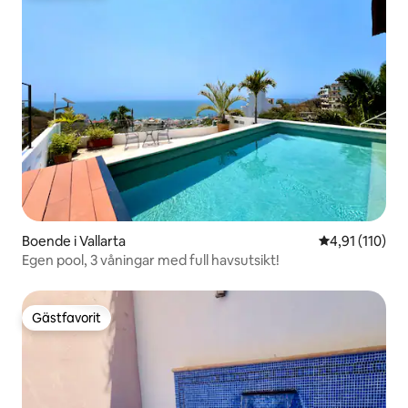
Boende i Vallarta
4,91 av 5 i g
4,91 (110)
Egen pool, 3 våningar med full havsutsikt!
Gästfavorit
Gästfavorit