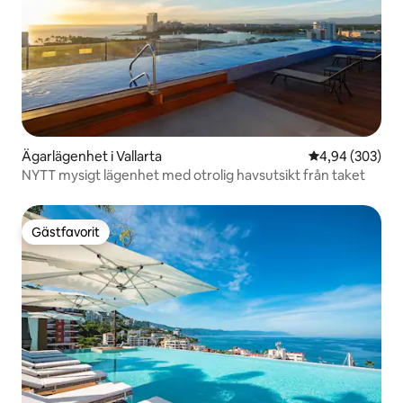
Ägarlägenhet i Vallarta
4,94 av 5 i ge
4,94 (303)
NYTT mysigt lägenhet med otrolig havsutsikt från taket
Gästfavorit
Gästfavorit