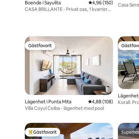
Boende i Sayulita
4,96 av 5 i genomsnitt
4,96 (150)
Casa Ser
CASA BRILLANTE - Privat oas, 1 kvarter
från plaza
Gästfavorit
Gästfavo
Gästfavorit
Gästfavo
Lägenhet 
Lägenhet i Punta Mita
4,88 av 5 i genomsnitt
4,88 (108)
Korall. Pr
restauran
Villa Coyul Ceiba - lägenhet med pool
Gästfavorit
Superho
Populär gästfavorit
Superho