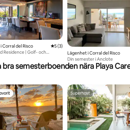
ligt betyg, 155 omdömen
 Corral del Risco
5 av 5 i genomsnittligt betyg, 3 omdöm
5 (3)
d Residence | Golf- och
Lägenhet i Corral del Risco
enden Magnolia
Din semester i Anclote
 bra semesterboenden nära Playa Car
avorit
Superhost
gästfavorit
Superhost