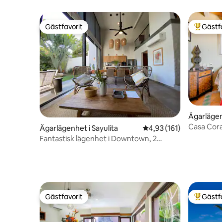
Romantis
Gästfavorit
Gästf
Gästfavorit
Populär 
Ägarlägenh
Casa Cora
Ägarlägenhet i Sayulita
4,93 av 5 i genomsnitt
4,93 (161)
Fantastisk lägenhet i Downtown, 2
kvarter från stranden
Gästfavorit
Gästf
Gästfavorit
Populär 