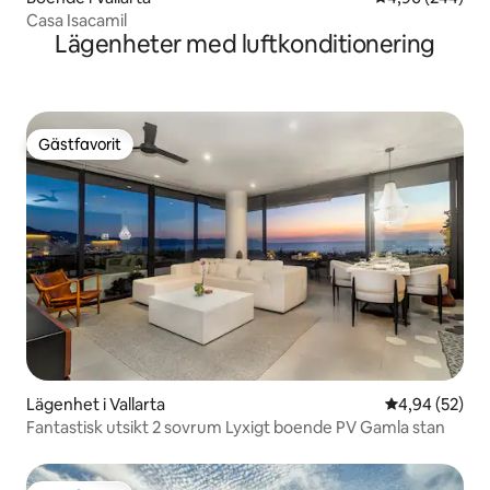
Casa Isacamil
Lägenheter med luftkonditionering
Gästfavorit
Gästfavorit
Lägenhet i Vallarta
4,94 av 5 i g
4,94 (52)
Fantastisk utsikt 2 sovrum Lyxigt boende PV Gamla stan