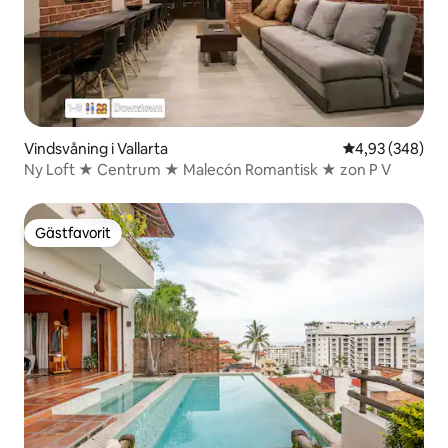
Vindsvåning i Vallarta
4,93 av 5 i ge
4,93 (348)
Ny Loft ★ Centrum ★ Malecón Romantisk ★ zon P V
Gästfavorit
Gästfavorit