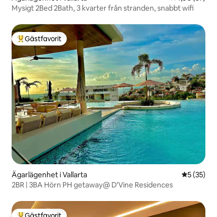
Mysigt 2Bed 2Bath, 3 kvarter från stranden, snabbt wifi
Gästfavorit
Populär gästfavorit
Ägarlägenhet i Vallarta
5 av 5 i g
5 (35)
2BR | 3BA Hörn PH getaway@ D'Vine Residences
Gästfavorit