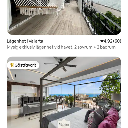
Lägenhet i Vallarta
4,92 av 5 i g
4,92 (60)
Mysig exklusiv lägenhet vid havet, 2 sovrum + 2 badrum
Gästfavorit
Populär gästfavorit