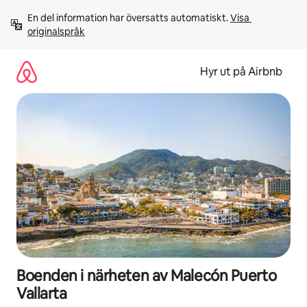
Hoppa
En del information har översatts automatiskt. 
Visa 
till
originalspråk
innehåll
Hyr ut på Airbnb
Boenden i närheten av Malecón Puerto
Vallarta