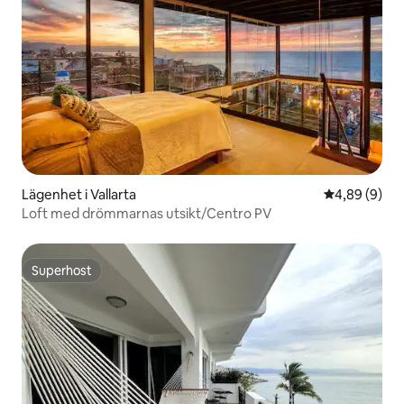
Lägenhet i Vallarta
4,89 av 5 i 
4,89 (9)
Loft med drömmarnas utsikt/Centro PV
Superhost
Superhost