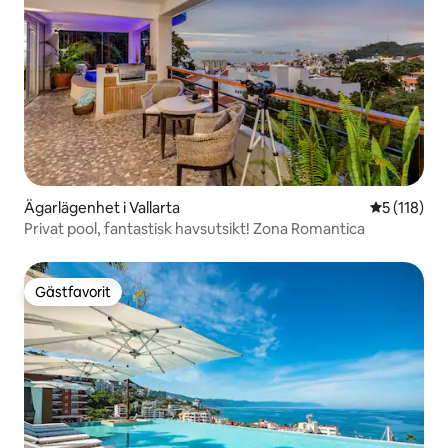
Ägarlägenhet i Vallarta
5 av 5 i ge
5 (118)
Privat pool, fantastisk havsutsikt! Zona Romantica
Gästfavorit
Gästfavorit