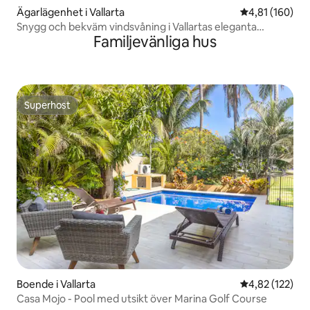
Ägarlägenhet i Vallarta
4,81 av 5 i ge
4,81 (160)
Snygg och bekväm vindsvåning i Vallartas eleganta
Familjevänliga hus
område
Superhost
Superhost
Boende i Vallarta
4,82 av 5 i ge
4,82 (122)
Casa Mojo - Pool med utsikt över Marina Golf Course