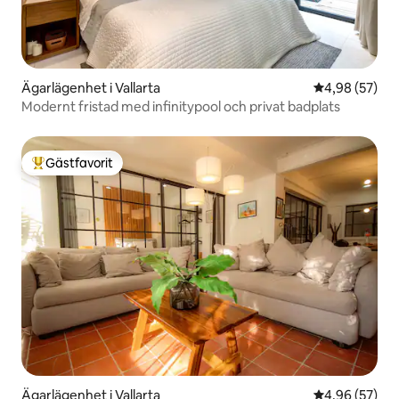
Ägarlägenhet i Vallarta
4,98 av 5 i g
4,98 (57)
Modernt fristad med infinitypool och privat badplats
Gästfavorit
Populär gästfavorit
Ägarlägenhet i Vallarta
4,96 av 5 i g
4,96 (57)