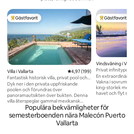
Gästfavorit
Gästfavorit
Populär gästfavorit
Populär gästfavor
Vindsvåning i Valla
Privat infinitypool
Villa i Vallarta
4,97 av 5 i genomsnittligt bety
4,97 (199)
strand
En extraordinär b
Fantastisk historisk villa, privat pool och
Vakna i sovrumme
280° utsikt
Dyk ner i den privata uppfriskande
king-storlek med d
poolen och förundras över
havet och flyt seda
panoramautsikten över bukten. Denna
oändlighetspool m
villa återspeglar gammal mexikansk
sträcker sig till horisonten
Populära bekvämligheter för
sofistikering med exponerade träbjälkar,
en romantisk sem
handmålade kakelplattor och koloniala
semesterboenden nära Malecón Puerto
har en roterande 
antikviteter tillsammans med moderna
dig vart du än befin
Vallarta
bekvämligheter. Vår villa ligger högt på
utrustat kök, förs
en bergskam med panoramautsikt över
och allt du behöver 