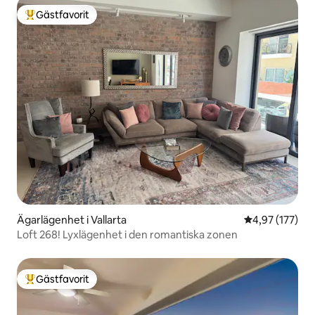
Gästfavorit
Populär gästfavorit
Ägarlägenhet i Vallarta
4,97 av 5 i ge
4,97 (177)
Loft 268! Lyxlägenhet i den romantiska zonen
Gästfavorit
Populär gästfavorit