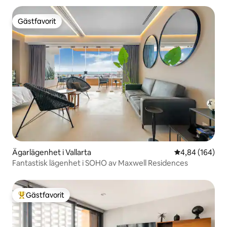
Gästfavorit
Gästfavorit
Ägarlägenhet i Vallarta
4,84 av 5 i ge
4,84 (164)
Fantastisk lägenhet i SOHO av Maxwell Residences
Gästfavorit
Populär gästfavorit