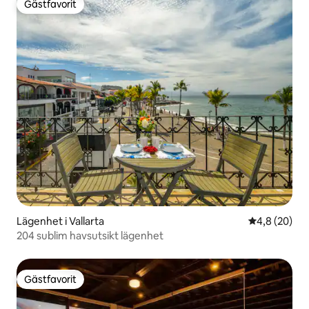
Gästfavorit
Gästfavorit
Lägenhet i Vallarta
4,8 av 5 i g
4,8 (20)
204 sublim havsutsikt lägenhet
Gästfavorit
Gästfavorit