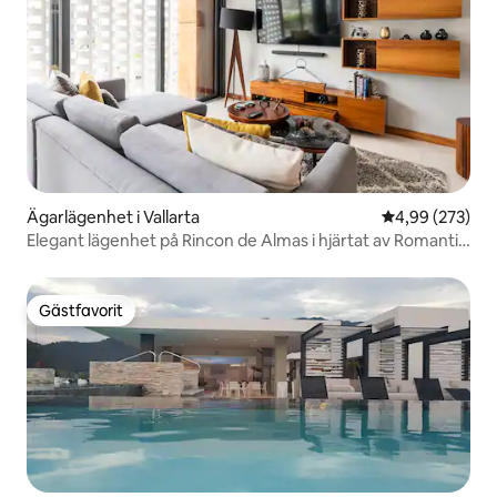
Ägarlägenhet i Vallarta
4,99 av 5 i ge
4,99 (273)
Elegant lägenhet på Rincon de Almas i hjärtat av Romantic
Zone
Gästfavorit
Gästfavorit