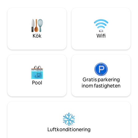
Banderasbukten, Puerto Vallarta i norr
lämna + utmärkt läg
och Los Arcos i söder. Läget och
Camarones Beach
samlingen av villor är allmänt erkända
promenaden, och nå
som några av de bästa PV har att erbjuda
restaurangerna oc
på grund av det oöverträffade läget och
de vackra arkitektoniska detaljerna i vår
Kök
Wifi
enklav av villor. Detta är autentiska kust
Mexiko — alla moderna lyx i en fantastisk
miljö. Det är vårt paradis och hem
hemifrån, och vi är stolta över att dela
det med våra gäster! Villan är din! Från
fram till bak och uppifrån och ned! Jag är
tillgänglig dygnet runt via e-post. Vi har
också en fastighetsförvaltare i PV, en
Gratis parkering
Pool
hushållerska,
inom fastigheten
trädgårdsmästare/poolpojke och
regelbundna underhållstjänster. Som ett
resultat av detta kan alla problem som
uppstår vanligtvis hanteras ganska
snabbt av vår lokala personal. Vår
städerska städar två gånger i veckan
som en del av vårt pris,
Luftkonditionering
pool/trädgårdsservicen sker varannan
dag, så gäster har vanligtvis någon att