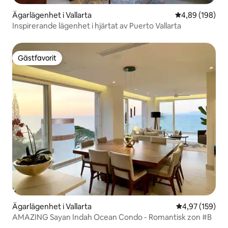
Ägarlägenhet i Vallarta
4,89 av 5 i ge
4,89 (198)
Inspirerande lägenhet i hjärtat av Puerto Vallarta
Gästfavorit
Gästfavorit
Ägarlägenhet i Vallarta
4,97 av 5 i ge
4,97 (159)
AMAZING Sayan Indah Ocean Condo - Romantisk zon #B