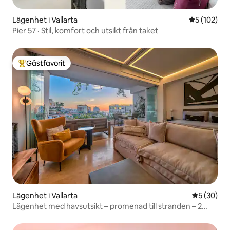
Lägenhet i Vallarta
5 av 5 i ge
5 (102)
Pier 57 · Stil, komfort och utsikt från taket
Gästfavorit
Populär gästfavorit
Lägenhet i Vallarta
5 av 5 i g
5 (30)
Lägenhet med havsutsikt – promenad till stranden – 2
kingsize-sängar