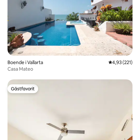
Boende i Vallarta
4,93 av 5 i ge
4,93 (221)
Casa Mateo
Gästfavorit
Gästfavorit