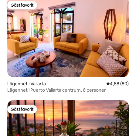
Gästfavorit
Gästfavorit
Lägenhet i Vallarta
4,88 av 5 i g
4,88 (80)
Lägenhet i Puerto Vallarta centrum, 6 personer
Gästfavorit
Gästfavorit