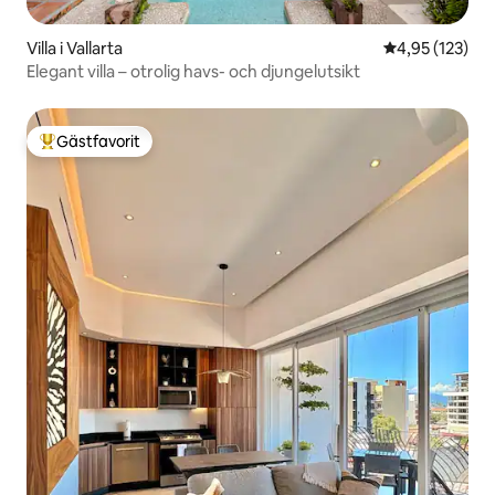
Villa i Vallarta
4,95 av 5 i ge
4,95 (123)
Elegant villa – otrolig havs- och djungelutsikt
Gästfavorit
Populär gästfavorit