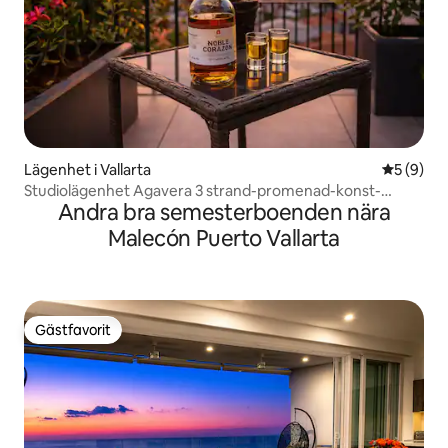
Lägenhet i Vallarta
5 av 5 i 
5 (9)
Studiolägenhet Agavera 3 strand-promenad-konst-
Andra bra semesterboenden nära
restauranger
Malecón Puerto Vallarta
Gästfavorit
Gästfavorit