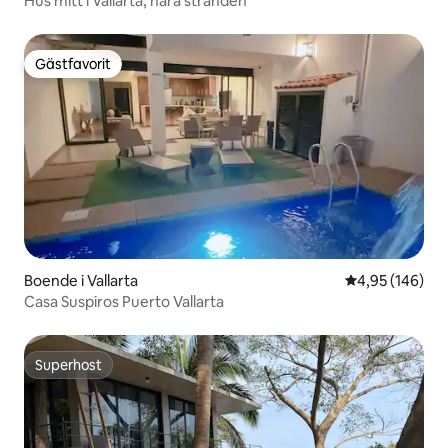
Hus mitt i Vallarta, nära stranden
Gästfavorit
Gästfavorit
Boende i Vallarta
4,95 av 5 i ge
4,95 (146)
Casa Suspiros Puerto Vallarta
Superhost
Superhost