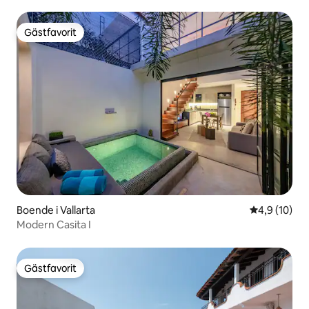
Gästfavorit
Gästfavorit
Boende i Vallarta
4,9 av 5 i g
4,9 (10)
Modern Casita I
Gästfavorit
Gästfavorit