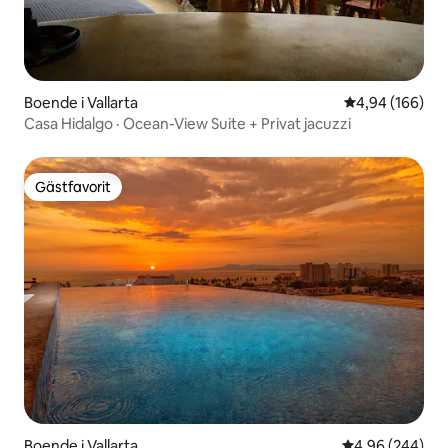
Boende i Vallarta
4,94 av 5 i ge
4,94 (166)
Casa Hidalgo · Ocean-View Suite + Privat jacuzzi
Gästfavorit
Gästfavorit
Boende i Vallarta
4,96 av 5 i ge
4,96 (244)