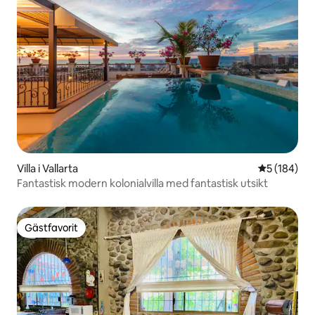
Villa i Vallarta
5 av 5 i ge
5 (184)
Fantastisk modern kolonialvilla med fantastisk utsikt
Gästfavorit
Gästfavorit