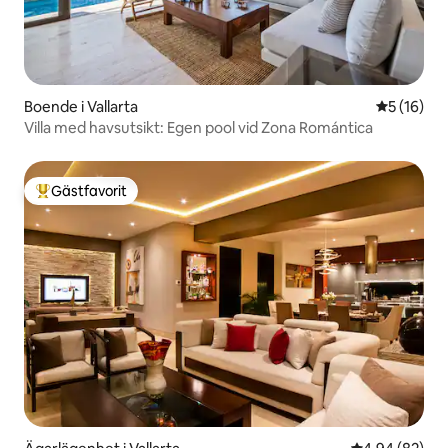
Boende i Vallarta
5 av 5 i g
5 (16)
Villa med havsutsikt: Egen pool vid Zona Romántica
Gästfavorit
Populär gästfavorit