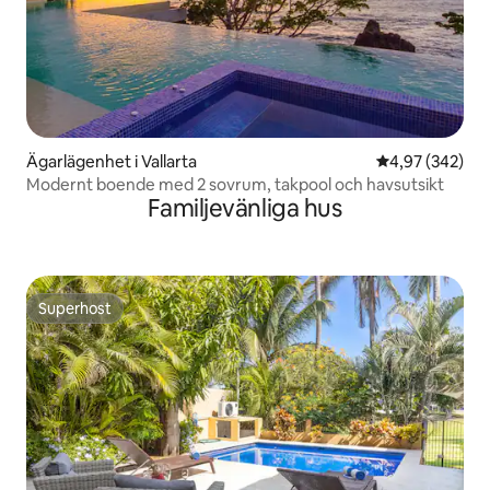
Ägarlägenhet i Vallarta
4,97 av 5 i ge
4,97 (342)
Modernt boende med 2 sovrum, takpool och havsutsikt
Familjevänliga hus
Superhost
Superhost