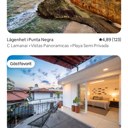
Lägenhet i Punta Negra
4,89 av 5 i ge
4,89 (123)
C Lamanai +Vistas Panoramicas +Playa Semi Privada
Gästfavorit
Gästfavorit