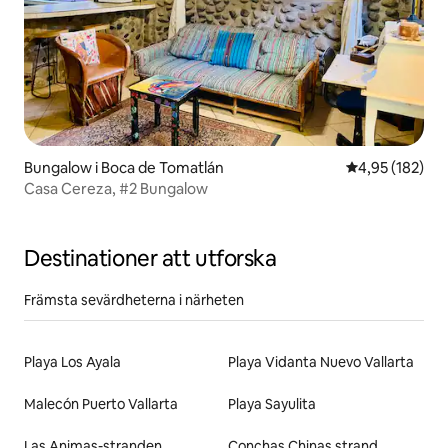
Bungalow i Boca de Tomatlán
4,95 av 5 i ge
4,95 (182)
Casa Cereza, #2 Bungalow
Destinationer att utforska
Främsta sevärdheterna i närheten
Playa Los Ayala
Playa Vidanta Nuevo Vallarta
Malecón Puerto Vallarta
Playa Sayulita
Las Animas-stranden
Conchas Chinas strand