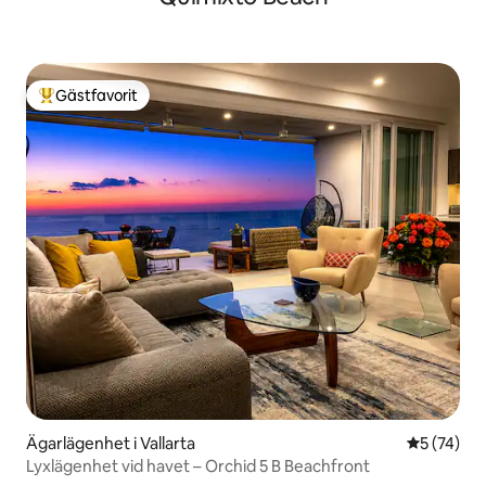
Gästfavorit
Populär gästfavorit
Ägarlägenhet i Vallarta
5 av 5 i g
5 (74)
Lyxlägenhet vid havet – Orchid 5 B Beachfront