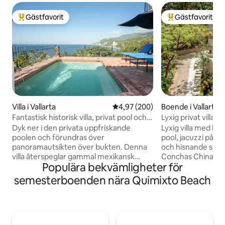
Gästfavorit
Gästfavorit
Populär gästfavorit
Populär gästfavor
Villa i Vallarta
4,97 av 5 i genomsnittligt bety
4,97 (200)
Boende i Vallarta
Fantastisk historisk villa, privat pool och
Lyxig privat villa 
280° utsikt
Puerto Vallarta
Dyk ner i den privata uppfriskande
Lyxig villa med ha
poolen och förundras över
pool, jacuzzi på ta
panoramautsikten över bukten. Denna
och hisnande soln
villa återspeglar gammal mexikansk
Conchas Chinas, b
Populära bekvämligheter för
sofistikering med exponerade träbjälkar,
från Zona Románti
handmålade kakelplattor och koloniala
med eget badrum,
semesterboenden nära Quimixto Beach
antikviteter tillsammans med moderna
enkelsängar och 6
bekvämligheter. Vår villa ligger högt på
terrass, skybar på 
en bergskam med panoramautsikt över
specialtillverkade
Banderasbukten, Puerto Vallarta i norr
panoramafönster,
och Los Arcos i söder. Läget och
avskildhet, pålitlig