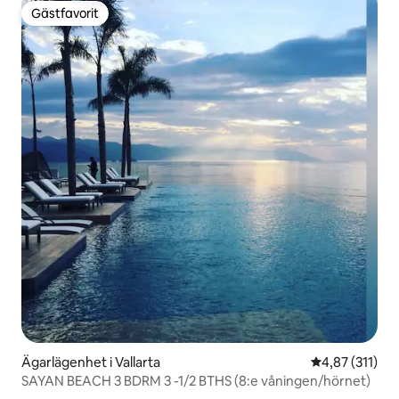
Gästfavorit
Gästfavorit
Ägarlägenhet i Vallarta
4,87 av 5 i ge
4,87 (311)
SAYAN BEACH 3 BDRM 3 -1/2 BTHS (8:e våningen/hörnet)