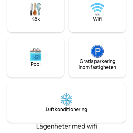
samlingen av villor är allmänt erkända
utsikt över havet 
som några av de bästa PV har att erbjuda
för familjer, par 
på grund av det oöverträffade läget och
komfort, avkoppli
Kök
Wifi
de vackra arkitektoniska detaljerna i vår
semester i Puerto 
enklav av villor. Detta är autentiska kust
Mexiko — alla moderna lyx i en fantastisk
miljö. Det är vårt paradis och hem
hemifrån, och vi är stolta över att dela
det med våra gäster! Villan är din! Från
fram till bak och uppifrån och ned! Jag är
tillgänglig dygnet runt via e-post. Vi har
Gratis parkering
Pool
också en fastighetsförvaltare i PV, en
inom fastigheten
hushållerska,
trädgårdsmästare/poolpojke och
regelbundna underhållstjänster. Som ett
resultat av detta kan alla problem som
uppstår vanligtvis hanteras ganska
snabbt av vår lokala personal. Vår
städerska städar två gånger i veckan
Luftkonditionering
som en del av vårt pris,
pool/trädgårdsservicen sker varannan
dag, så gäster har vanligtvis någon att
Lägenheter med wifi
hjälpa dem och prata med, på alla sätt