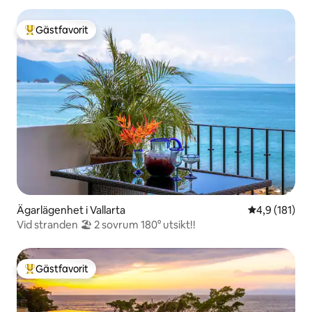
Gästfavorit
Populär gästfavorit
Ägarlägenhet i Vallarta
4,9 av 5 i ge
4,9 (181)
Vid stranden 🏖 2 sovrum 180° utsikt!!
Gästfavorit
Populär gästfavorit