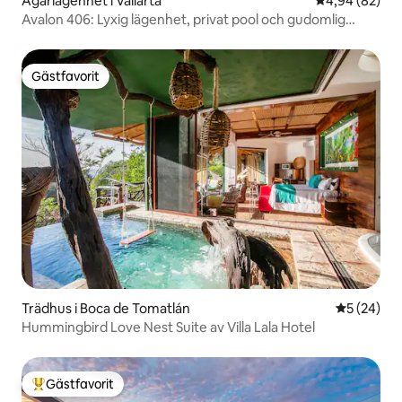
Ägarlägenhet i Vallarta
4,94 av 5 i g
4,94 (82)
Avalon 406: Lyxig lägenhet, privat pool och gudomlig
utsikt
Gästfavorit
Gästfavorit
Trädhus i Boca de Tomatlán
5 av 5 i g
5 (24)
Hummingbird Love Nest Suite av Villa Lala Hotel
Gästfavorit
Populär gästfavorit