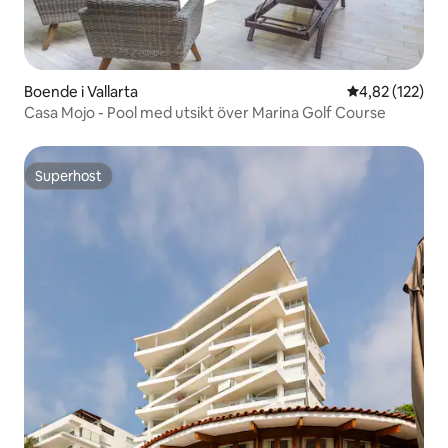
Boende i Vallarta
4,82 av 5 i ge
4,82 (122)
Casa Mojo - Pool med utsikt över Marina Golf Course
Superhost
Superhost