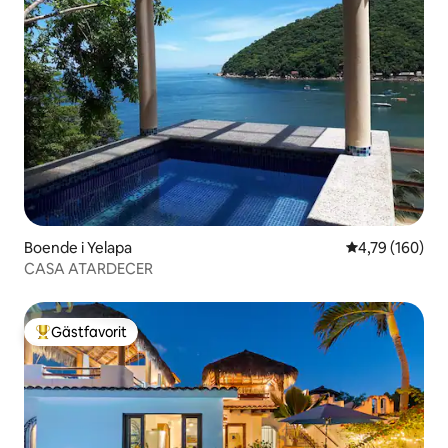
Boende i Yelapa
4,79 av 5 i ge
4,79 (160)
CASA ATARDECER
Gästfavorit
Populär gästfavorit