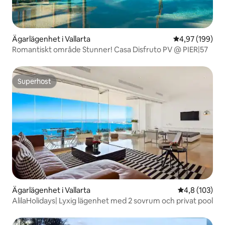
Ägarlägenhet i Vallarta
4,97 av 5 i ge
4,97 (199)
Romantiskt område Stunner! Casa Disfruto PV @ PIER|57
Superhost
Superhost
Ägarlägenhet i Vallarta
4,8 av 5 i ge
4,8 (103)
AlilaHolidays| Lyxig lägenhet med 2 sovrum och privat pool