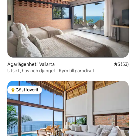
Ägarlägenhet i Vallarta
5 av 5 i g
5 (53)
Utsikt, hav och djungel – Rym till paradiset –
Gästfavorit
Populär gästfavorit