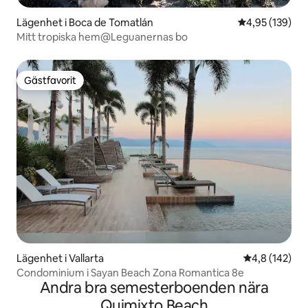
Lägenhet i Boca de Tomatlán
4,95 av 5 i ge
4,95 (139)
Mitt tropiska hem@Leguanernas bo
Gästfavorit
Gästfavorit
Lägenhet i Vallarta
4,8 av 5 i ge
4,8 (142)
Condominium i Sayan Beach Zona Romantica 8e
Andra bra semesterboenden nära
Quimixto Beach