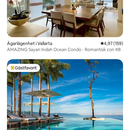
Ägarlägenhet i Vallarta
4,97 av 5 i ge
4,97 (159)
AMAZING Sayan Indah Ocean Condo - Romantisk zon #B
Gästfavorit
Populär gästfavorit