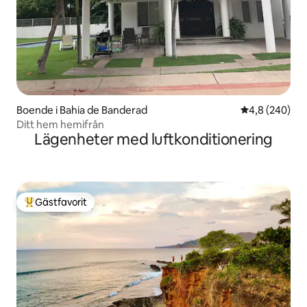
Boende i Bahia de Banderad
4,8 av 5 i ge
4,8 (240)
Ditt hem hemifrån
Lägenheter med luftkonditionering
Gästfavorit
Populär gästfavorit