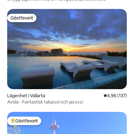
Gästfavorit
Gästfavorit
Lägenhet i Vallarta
4,96 av 5 i ge
4,96 (137)
Avida - Fantastisk takpool och jacuzzi
Gästfavorit
Populär gästfavorit