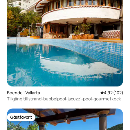
Boende i Vallarta
4,92 av 5 i ge
4,92 (102)
Tillgång till strand-bubbelpool-jacuzzi-pool-gourmetkock
Gästfavorit
Gästfavorit