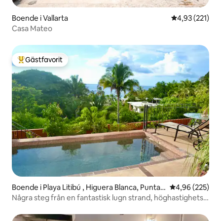
Boende i Vallarta
4,93 av 5 i ge
4,93 (221)
Casa Mateo
Gästfavorit
Populär gästfavorit
Boende i Playa Litibú , Higuera Blanca, Punta
4,96 av 5 i ge
4,96 (225)
Mita
Några steg från en fantastisk lugn strand, höghastighets-
wifi