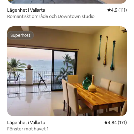
Lägenhet i Vallarta
4,9 av 5 i g
4,9 (111)
Romantiskt område och Downtown studio
Superhost
Superhost
Lägenhet i Vallarta
4,84 av 5 i ge
4,84 (171)
Fönster mot havet 1