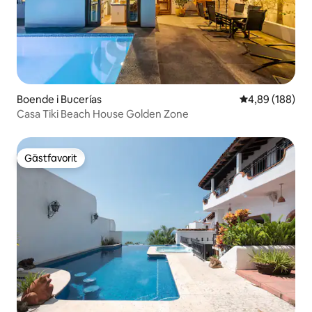
Boende i Bucerías
4,89 av 5 i ge
4,89 (188)
Casa Tiki Beach House Golden Zone
Gästfavorit
Gästfavorit